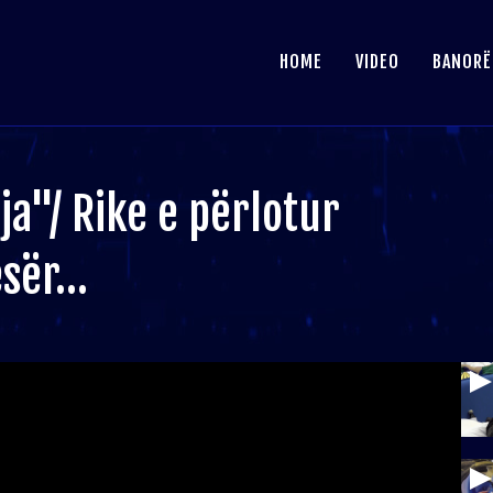
HOME
VIDEO
BANORË
a"/ Rike e përlotur
esër…