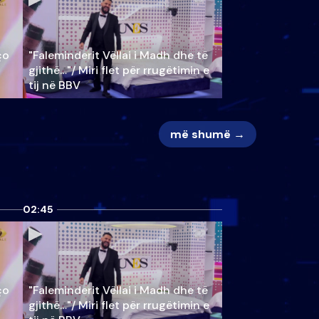
ço
"Faleminderit Vëllai i Madh dhe të
gjithë…"/ Miri flet për rrugëtimin e
tij në BBV
më shumë →
02:45
ço
"Faleminderit Vëllai i Madh dhe të
gjithë…"/ Miri flet për rrugëtimin e