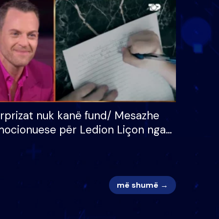
 për
S’kemi ndonjë letër divorci
adh
apo jo?
rprizat nuk kanë fund/ Mesazhe
ocionuese për Ledion Liçon nga
na dhe fëmijët e tij, moderatori
k i mban dot lotët: Nuk meritoj…
më shumë →