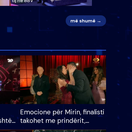
tij në BBV
më shumë →
Emocione për Mirin, finalisti
shtë
takohet me prindërit,
tëpinë
vajzën dhe bashkëshorten: