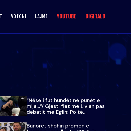
YOUTUBE
DIGITALB
T
VOTONI
LAJME
“Nëse i fut hundët në punët e
mija…”/ Gjesti flet me Livian pas
debatit me Eglin: Po të
paralajmëroj
Banorët shohin promon e