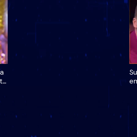
dhe humb mundësinë
të fituar çmimin e m
ha
Su
të
em
më
në
nu