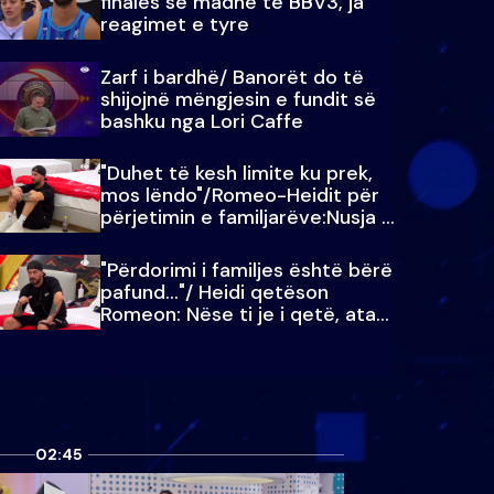
finales së madhe të BBV3, ja
reagimet e tyre
Zarf i bardhë/ Banorët do të
shijojnë mëngjesin e fundit së
bashku nga Lori Caffe
"Duhet të kesh limite ku prek,
mos lëndo"/Romeo-Heidit për
përjetimin e familjarëve:Nusja e
Julit…
"Përdorimi i familjes është bërë
pafund…"/ Heidi qetëson
Romeon: Nëse ti je i qetë, ata
qetësohen
02:45