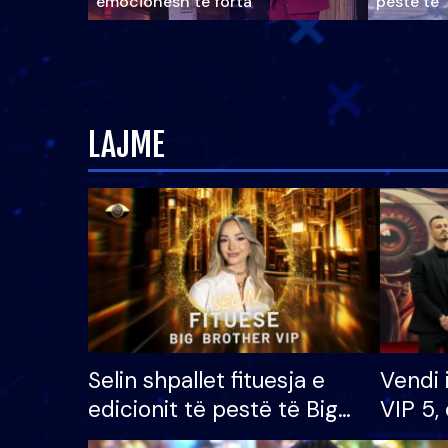
emocionesh të forta
pestë të 
LAJME
Selin shpallet fituesja e
Vendi 
edicionit të pestë të Big
VIP 5, 
Brother VIP, rrëmben
radhës