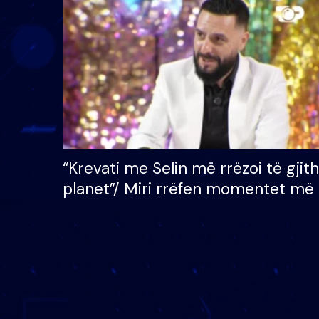
çmimin e madh prej 100
mijë eurosh
“Krevati me Selin më rrëzoi të gjit
planet”/ Miri rrëfen momentet më 
bukura në shtëpinë e BB VIP: Do 
mungojë zilja e mëngjesit kur…