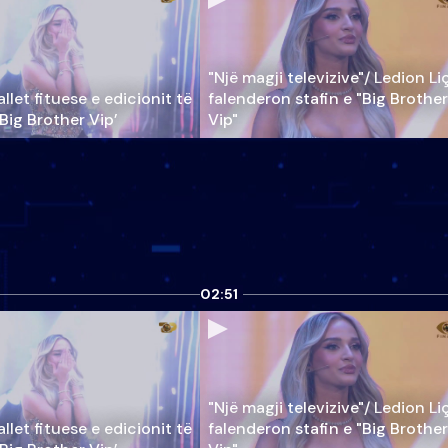
"Një magji televizive"/ Ledion Li
llet fituese e edicionit të
falenderon stafin e "Big Brother
‘Big Brother Vip’
Vip"
02:51
"Një magji televizive"/ Ledion Li
llet fituese e edicionit të
falenderon stafin e "Big Brother