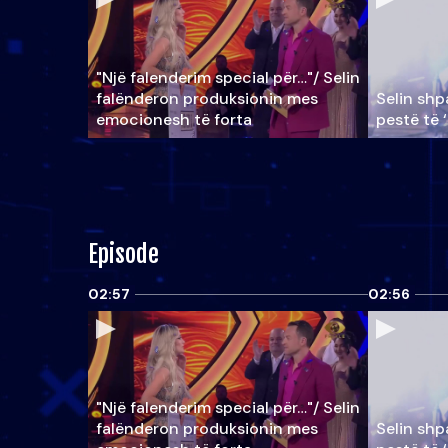
"Një falenderim special për…"/ Selin
falënderon produksionin mes
Selin shpa
emocionesh të forta
pestë të 
Episode
02:57
02:56
"Një falenderim special për…"/ Selin
falënderon produksionin mes
Selin shpa