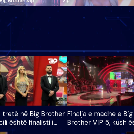
‘Big Brother Vip’
Vip"
i tretë në Big Brother
Finalja e madhe e Big
cili është finalisti i
Brother VIP 5, kush ë
 që lë shtëpinë
banori i parë që lë sh