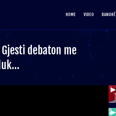
HOME
VIDEO
BANORË
 Gjesti debaton me
hduk…