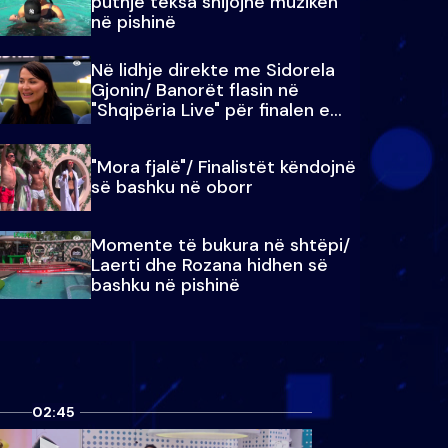
puthje teksa shijojnë muzikën
në pishinë
Në lidhje direkte me Sidorela
Gjonin/ Banorët flasin në
"Shqipëria Live" për finalen e
madhe
"Mora fjalë"/ Finalistët këndojnë
së bashku në oborr
Momente të bukura në shtëpi/
Laerti dhe Rozana hidhen së
bashku në pishinë
02:45