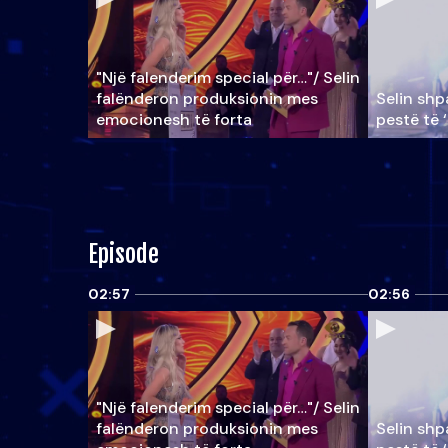
"Një falenderim special për…"/ Selin
falënderon produksionin mes
Selin shpa
emocionesh të forta
pestë të 
Episode
02:57
02:56
"Një falenderim special për…"/ Selin
falënderon produksionin mes
Selin shpa