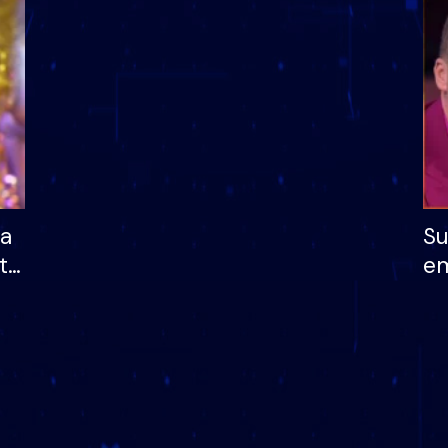
dhe humb mundësinë
të fituar çmimin e m
ha
Su
të
em
më
në
nu