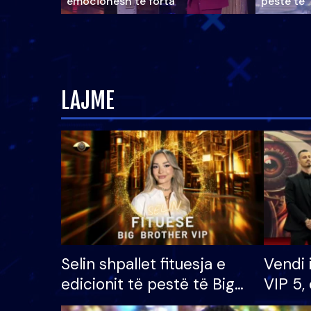
emocionesh të forta
pestë të 
LAJME
Selin shpallet fituesja e
Vendi 
edicionit të pestë të Big
VIP 5, 
Brother VIP, rrëmben
radhës