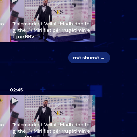
ço
"Faleminderit Vëllai i Madh dhe të
gjithë…"/ Miri flet për rrugëtimin e
tij në BBV
më shumë →
02:45
ço
"Faleminderit Vëllai i Madh dhe të
gjithë…"/ Miri flet për rrugëtimin e