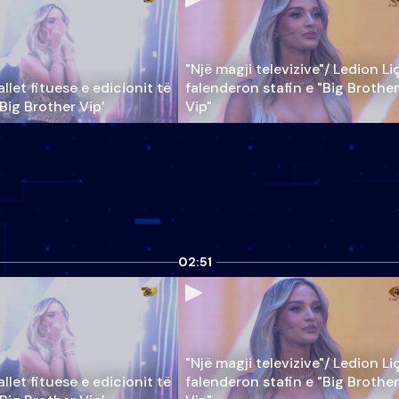
"Një magji televizive"/ Ledion Li
llet fituese e edicionit të
falenderon stafin e "Big Brother
‘Big Brother Vip’
Vip"
02:51
"Një magji televizive"/ Ledion Li
llet fituese e edicionit të
falenderon stafin e "Big Brother