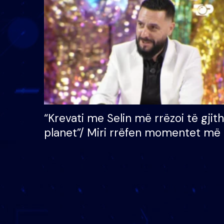
çmimin e madh prej 100
mijë eurosh
“Krevati me Selin më rrëzoi të gjit
planet”/ Miri rrëfen momentet më 
bukura në shtëpinë e BB VIP: Do 
mungojë zilja e mëngjesit kur…