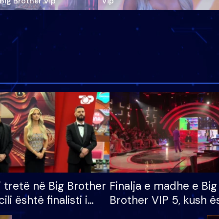
‘Big Brother Vip’
Vip"
i tretë në Big Brother
Finalja e madhe e Big
cili është finalisti i
Brother VIP 5, kush ë
 që lë shtëpinë
banori i parë që lë sh