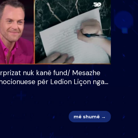
 për
S’kemi ndonjë letër divorci
adh
apo jo?
rprizat nuk kanë fund/ Mesazhe
ocionuese për Ledion Liçon nga
na dhe fëmijët e tij, moderatori
k i mban dot lotët: Nuk meritoj…
më shumë →