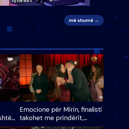
tij në BBV
më shumë →
Emocione për Mirin, finalisti
shtë
takohet me prindërit,
tëpinë
vajzën dhe bashkëshorten: