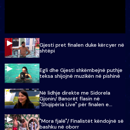
Gjesti pret finalen duke kërcyer në
shtëpi
Egli dhe Gjesti shkëmbejnë puthje
teksa shijojnë muzikën në pishinë
Në lidhje direkte me Sidorela
Gjonin/ Banorët flasin në
"Shqipëria Live" për finalen e
madhe
"Mora fjalë"/ Finalistët këndojnë së
bashku në oborr