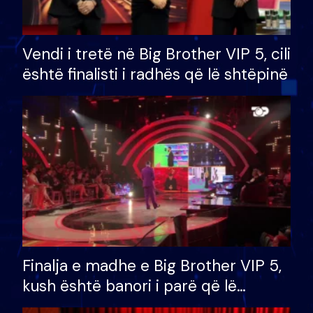
Vendi i tretë në Big Brother VIP 5, cili
është finalisti i radhës që lë shtëpinë
Finalja e madhe e Big Brother VIP 5,
kush është banori i parë që lë
shtëpinë dhe humb mundësinë për