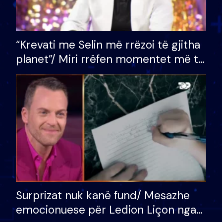
“Krevati me Selin më rrëzoi të gjitha
planet”/ Miri rrëfen momentet më të
bukura në shtëpinë e BB VIP: Do më
mungojë zilja e mëngjesit kur…
Surprizat nuk kanë fund/ Mesazhe
emocionuese për Ledion Liçon nga