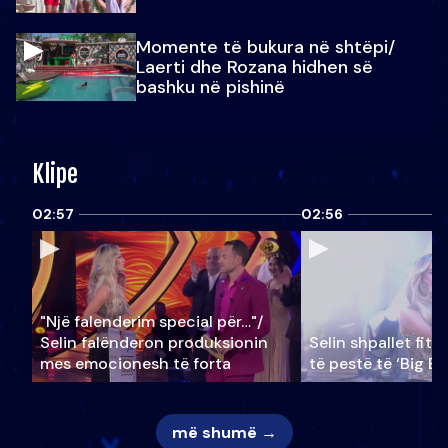
Momente të bukura në shtëpi/
Laerti dhe Rozana hidhen së
bashku në pishinë
Klipe
02:57
02:56
"Një falenderim special për…"/
Selin falënderon produksionin
Selin shpallet fitu
mes emocionesh të forta
të pestë të ‘Big Br
më shumë →