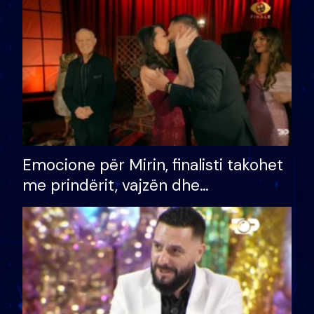
të fituar çmimin e madh
Emocione për Mirin, finalisti takohet
me prindërit, vajzën dhe
bashkëshorten: S’kemi ndonjë letër
divorci apo jo?