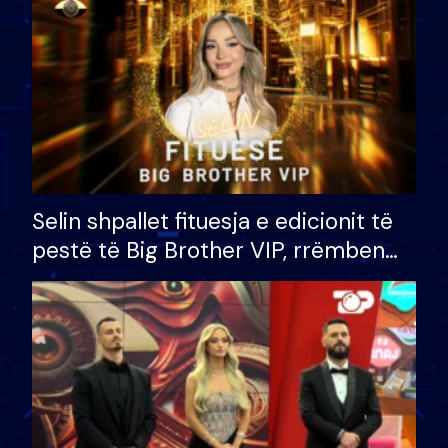
Selin shpallet fituesja e edicionit të
pestë të Big Brother VIP, rrëmben
çmimin e madh prej 100 mijë eurosh