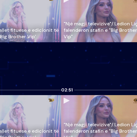
"Një magji televizive"/ Ledion Li
llet fituese e edicionit të
falenderon stafin e "Big Brother
‘Big Brother Vip’
Vip"
02:51
"Një magji televizive"/ Ledion Li
llet fituese e edicionit të
falenderon stafin e "Big Brother