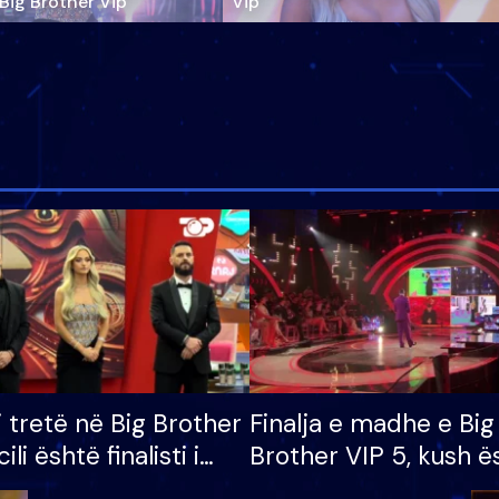
‘Big Brother Vip’
Vip"
i tretë në Big Brother
Finalja e madhe e Big
cili është finalisti i
Brother VIP 5, kush ë
 që lë shtëpinë
banori i parë që lë sh