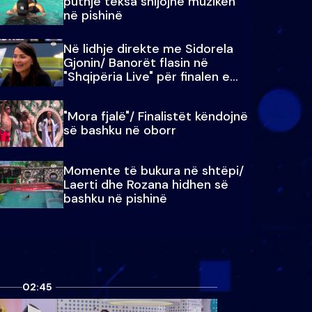
puthje teksa shijojnë muzikën
në pishinë
Në lidhje direkte me Sidorela
Gjonin/ Banorët flasin në
"Shqipëria Live" për finalen e
madhe
"Mora fjalë"/ Finalistët këndojnë
së bashku në oborr
Momente të bukura në shtëpi/
Laerti dhe Rozana hidhen së
bashku në pishinë
02:45