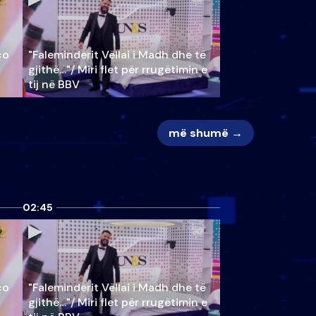
ço
"Faleminderit Vëllai i Madh dhe të
gjithë…"/ Miri flet për rrugëtimin e
tij në BBV
më shumë →
02:45
ço
"Faleminderit Vëllai i Madh dhe të
gjithë…"/ Miri flet për rrugëtimin e