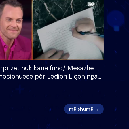
 për
S’kemi ndonjë letër divorci
adh
apo jo?
rprizat nuk kanë fund/ Mesazhe
ocionuese për Ledion Liçon nga
na dhe fëmijët e tij, moderatori
k i mban dot lotët: Nuk meritoj…
më shumë →