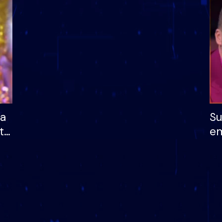
dhe humb mundësinë
të fituar çmimin e m
ha
Su
të
em
më
në
nu