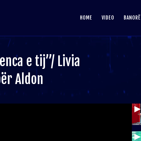
HOME
VIDEO
BANORË
ca e tij”/ Livia
për Aldon