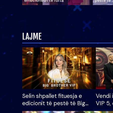
emocionesh të forta
pestë të 
LAJME
Selin shpallet fituesja e
Vendi 
edicionit të pestë të Big
VIP 5, 
Brother VIP, rrëmben
radhës