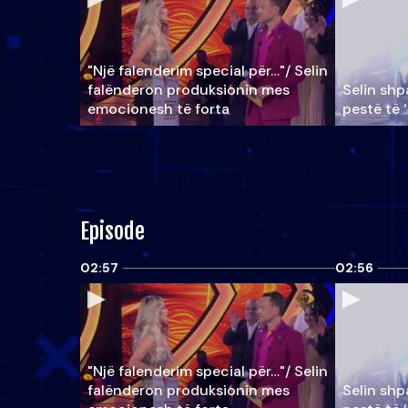
"Një falenderim special për…"/ Selin
falënderon produksionin mes
Selin shpa
emocionesh të forta
pestë të 
Episode
02:57
02:56
"Një falenderim special për…"/ Selin
falënderon produksionin mes
Selin shpa