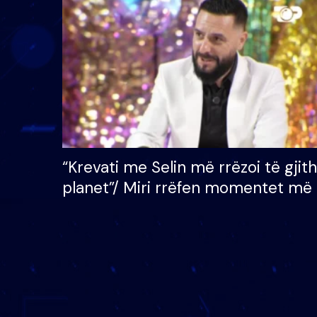
çmimin e madh prej 100
mijë eurosh
“Krevati me Selin më rrëzoi të gjit
planet”/ Miri rrëfen momentet më 
bukura në shtëpinë e BB VIP: Do 
mungojë zilja e mëngjesit kur…