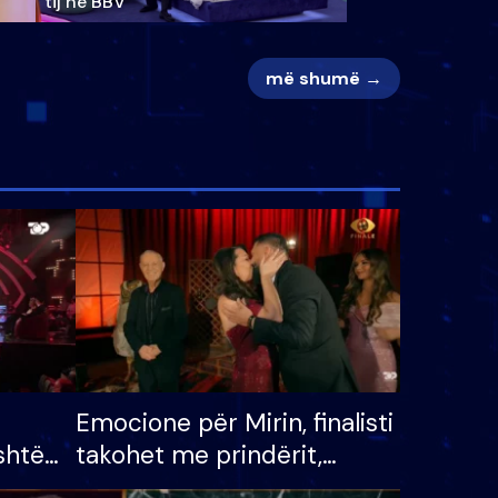
tij në BBV
më shumë →
Emocione për Mirin, finalisti
shtë
takohet me prindërit,
tëpinë
vajzën dhe bashkëshorten: