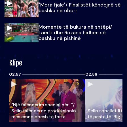
"Mora fjalë"/ Finalistët këndojnë së
bashku në oborr
Momente të bukura në shtëpi/
Laerti dhe Rozana hidhen së
bashku në pishinë
Klipe
02:57
02:56
"Një falenderim special për…"/
Selin falënderon produksionin
Selin shpallet fitu
mes emocionesh të forta
të pestë të ‘Big Br