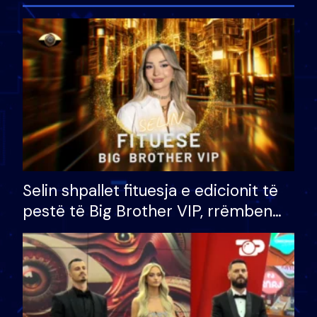
Selin shpallet fituesja e edicionit të
pestë të Big Brother VIP, rrëmben
çmimin e madh prej 100 mijë eurosh