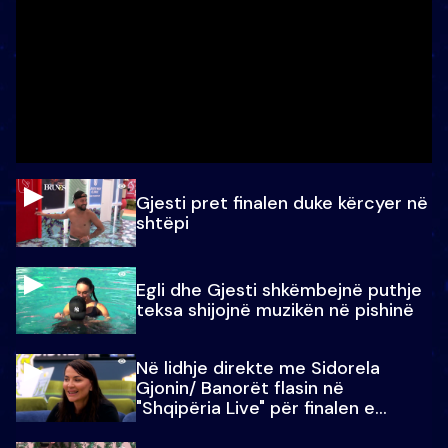
Gjesti pret finalen duke kërcyer në
shtëpi
Egli dhe Gjesti shkëmbejnë puthje
teksa shijojnë muzikën në pishinë
Në lidhje direkte me Sidorela
Gjonin/ Banorët flasin në
"Shqipëria Live" për finalen e
madhe