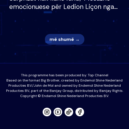
emocionuese për Ledion Liçon nga
nëna dhe fëmijët e tij, moderatori
nuk i mban dot lotët: Nuk meritoj…
më shumë →
This programme has been produced by:
Top Channel
Based on the format Big Brother, created by Endemol Shine Nederland
Producties B.V./John de Mol and owned by Endemol Shine Nederland
Producties BV., part of the Banijay Group, distributed by Banijay Rights.
Copyright © Endamol Shine Nederland Producties B.V.