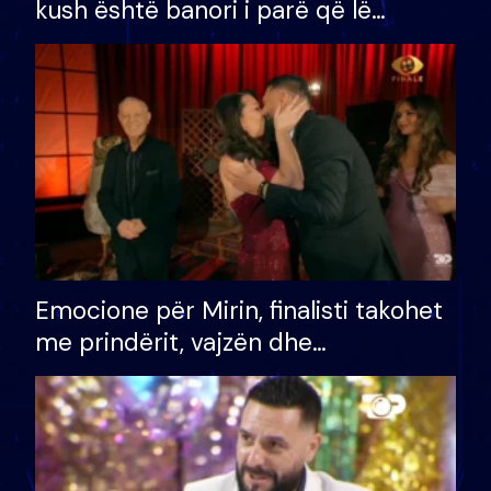
kush është banori i parë që lë
shtëpinë dhe humb mundësinë për
të fituar çmimin e madh
Emocione për Mirin, finalisti takohet
me prindërit, vajzën dhe
bashkëshorten: S’kemi ndonjë letër
divorci apo jo?