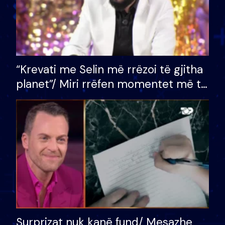
“Krevati me Selin më rrëzoi të gjitha
planet”/ Miri rrëfen momentet më të
bukura në shtëpinë e BB VIP: Do më
mungojë zilja e mëngjesit kur…
Surprizat nuk kanë fund/ Mesazhe