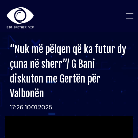
“Nuk më pëlqen që ka futur dy
çuna në sherr”/ G Bani
diskuton me Gertën për
Valbonën
17:26 10.01.2025