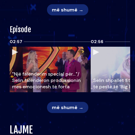
më shumë →
Episode
02:57
02:56
"Një falenderim special për…"/
Selin falënderon produksionin
Selin shpallet fitu
mes emocionesh të forta
të pestë të ‘Big Br
më shumë →
LAJME