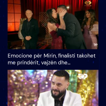
të fituar çmimin e madh
Emocione për Mirin, finalisti takohet
me prindërit, vajzën dhe
bashkëshorten: S’kemi ndonjë letër
divorci apo jo?