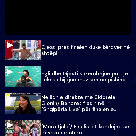
Gjesti pret finalen duke kërcyer në
shtëpi
Egli dhe Gjesti shkëmbejnë puthje
teksa shijojnë muzikën në pishinë
Në lidhje direkte me Sidorela
Gjonin/ Banorët flasin në
"Shqipëria Live" për finalen e
madhe
"Mora fjalë"/ Finalistët këndojnë së
bashku në oborr