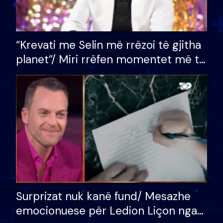
“Krevati me Selin më rrëzoi të gjitha
planet”/ Miri rrëfen momentet më të
bukura në shtëpinë e BB VIP: Do më
mungojë zilja e mëngjesit kur…
Surprizat nuk kanë fund/ Mesazhe
emocionuese për Ledion Liçon nga