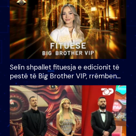
Selin shpallet fituesja e edicionit të
pestë të Big Brother VIP, rrëmben
çmimin e madh prej 100 mijë eurosh