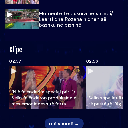
Momente të bukura në shtëpi/
Laerti dhe Rozana hidhen së
bashku në pishinë
Klipe
02:57
02:56
"Një falenderim special për…"/
Selin falënderon produksionin
Selin shpallet fitu
mes emocionesh të forta
të pestë të ‘Big Br
më shumë →