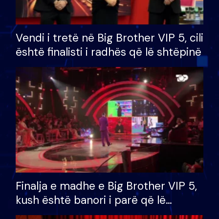
Vendi i tretë në Big Brother VIP 5, cili
është finalisti i radhës që lë shtëpinë
Finalja e madhe e Big Brother VIP 5,
kush është banori i parë që lë
shtëpinë dhe humb mundësinë për