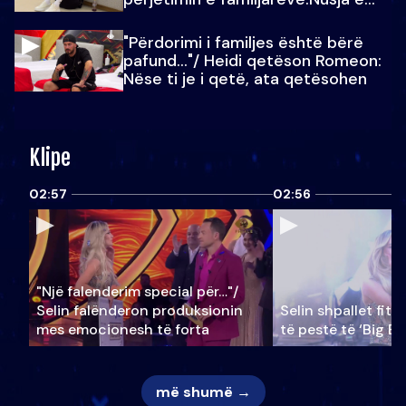
Julit…
"Përdorimi i familjes është bërë
pafund…"/ Heidi qetëson Romeon:
Nëse ti je i qetë, ata qetësohen
Klipe
02:57
02:56
"Një falenderim special për…"/
Selin falënderon produksionin
Selin shpallet fitu
mes emocionesh të forta
të pestë të ‘Big Br
më shumë →