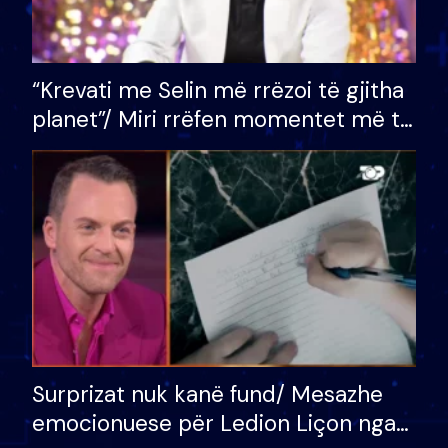
“Krevati me Selin më rrëzoi të gjitha
planet”/ Miri rrëfen momentet më të
bukura në shtëpinë e BB VIP: Do më
mungojë zilja e mëngjesit kur…
Surprizat nuk kanë fund/ Mesazhe
emocionuese për Ledion Liçon nga