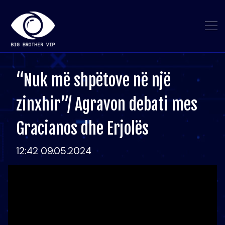
“Nuk më shpëtove në një
zinxhir”/ Agravon debati mes
Gracianos dhe Erjolës
12:42 09.05.2024