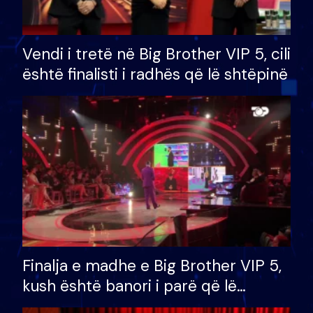
Vendi i tretë në Big Brother VIP 5, cili
është finalisti i radhës që lë shtëpinë
Finalja e madhe e Big Brother VIP 5,
kush është banori i parë që lë
shtëpinë dhe humb mundësinë për