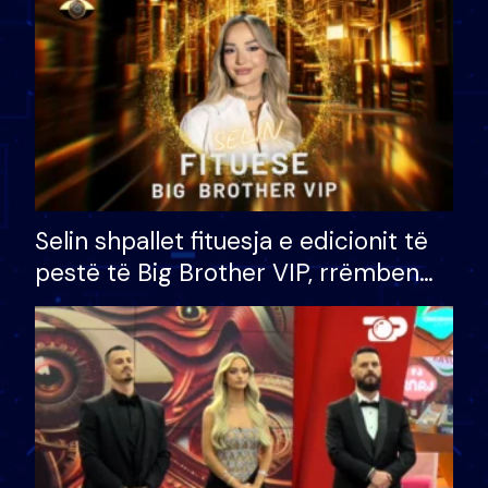
Selin shpallet fituesja e edicionit të
pestë të Big Brother VIP, rrëmben
çmimin e madh prej 100 mijë eurosh