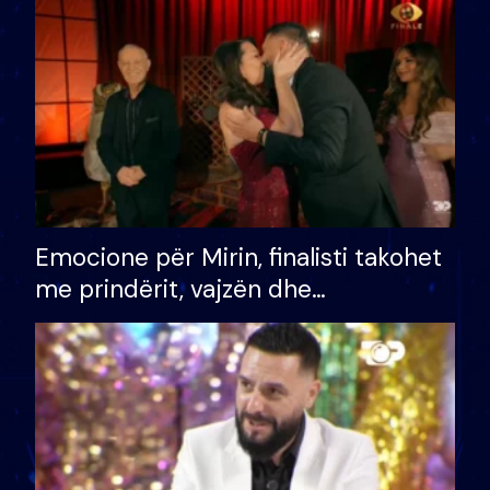
të fituar çmimin e madh
Emocione për Mirin, finalisti takohet
me prindërit, vajzën dhe
bashkëshorten: S’kemi ndonjë letër
divorci apo jo?