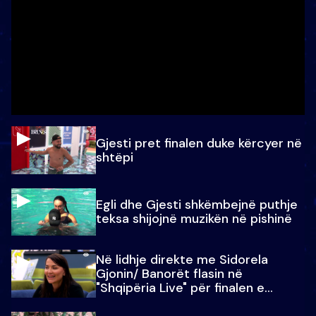
Gjesti pret finalen duke kërcyer në
shtëpi
Egli dhe Gjesti shkëmbejnë puthje
teksa shijojnë muzikën në pishinë
Në lidhje direkte me Sidorela
Gjonin/ Banorët flasin në
"Shqipëria Live" për finalen e
madhe