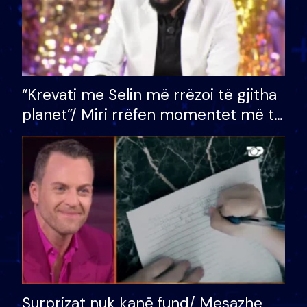
“Krevati me Selin më rrëzoi të gjitha
planet”/ Miri rrëfen momentet më të
bukura në shtëpinë e BB VIP: Do më
mungojë zilja e mëngjesit kur…
Surprizat nuk kanë fund/ Mesazhe