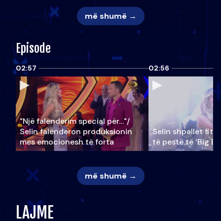
më shumë →
Episode
02:57
02:56
"Një falenderim special për…"/
Selin falënderon produksionin
Selin shpallet fitu
mes emocionesh të forta
të pestë të ‘Big Br
më shumë →
LAJME