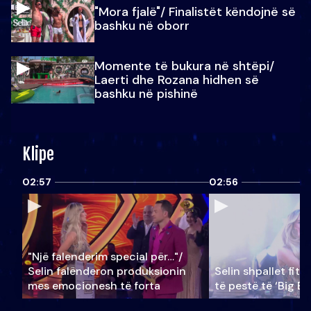
"Mora fjalë"/ Finalistët këndojnë së
bashku në oborr
Momente të bukura në shtëpi/
Laerti dhe Rozana hidhen së
bashku në pishinë
Klipe
02:57
02:56
"Një falenderim special për…"/
Selin falënderon produksionin
Selin shpallet fitu
mes emocionesh të forta
të pestë të ‘Big Br