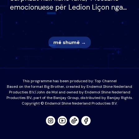
emocionuese për Ledion Liçon nga
nëna dhe fëmijët e tij, moderatori
nuk i mban dot lotët: Nuk meritoj…
më shumë →
This programme has been produced by:
Top Channel
Based on the format Big Brother, created by Endemol Shine Nederland
Producties B.V./John de Mol and owned by Endemol Shine Nederland
Producties BV., part of the Banijay Group, distributed by Banijay Rights.
Copyright © Endamol Shine Nederland Producties B.V.