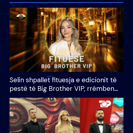
Selin shpallet fituesja e edicionit të
pestë të Big Brother VIP, rrëmben
çmimin e madh prej 100 mijë eurosh