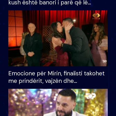
kush është banori i parë që lë
shtëpinë dhe humb mundësinë për
të fituar çmimin e madh
Emocione për Mirin, finalisti takohet
me prindërit, vajzën dhe
bashkëshorten: S’kemi ndonjë letër
divorci apo jo?