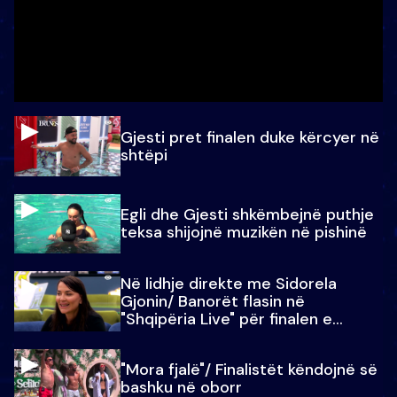
Gjesti pret finalen duke kërcyer në
shtëpi
Egli dhe Gjesti shkëmbejnë puthje
teksa shijojnë muzikën në pishinë
Në lidhje direkte me Sidorela
Gjonin/ Banorët flasin në
"Shqipëria Live" për finalen e
madhe
"Mora fjalë"/ Finalistët këndojnë së
bashku në oborr