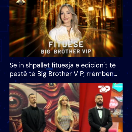
Selin shpallet fituesja e edicionit të
pestë të Big Brother VIP, rrëmben
çmimin e madh prej 100 mijë eurosh