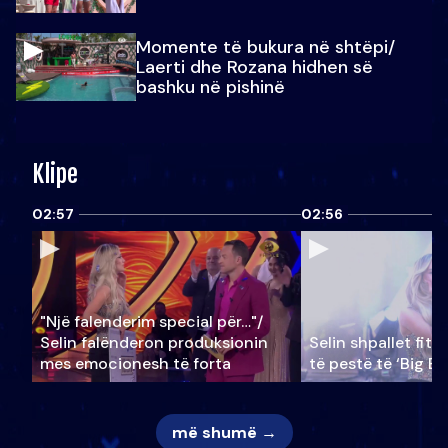
Momente të bukura në shtëpi/
Laerti dhe Rozana hidhen së
bashku në pishinë
Klipe
02:57
02:56
"Një falenderim special për…"/
Selin falënderon produksionin
Selin shpallet fitu
mes emocionesh të forta
të pestë të ‘Big Br
më shumë →