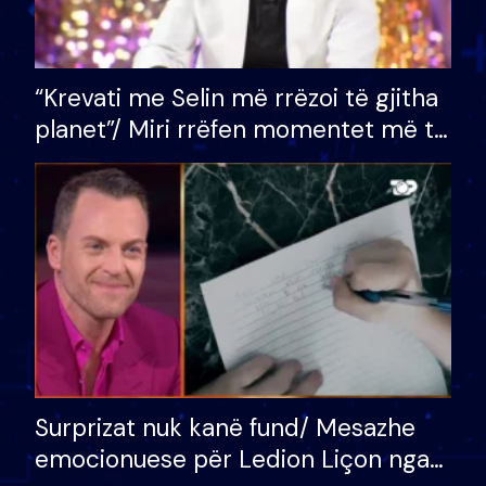
“Krevati me Selin më rrëzoi të gjitha
planet”/ Miri rrëfen momentet më të
bukura në shtëpinë e BB VIP: Do më
mungojë zilja e mëngjesit kur…
Surprizat nuk kanë fund/ Mesazhe
emocionuese për Ledion Liçon nga