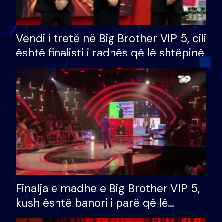
Vendi i tretë në Big Brother VIP 5, cili
është finalisti i radhës që lë shtëpinë
Finalja e madhe e Big Brother VIP 5,
kush është banori i parë që lë
shtëpinë dhe humb mundësinë për