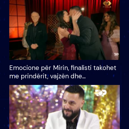
të fituar çmimin e madh
Emocione për Mirin, finalisti takohet
me prindërit, vajzën dhe
bashkëshorten: S’kemi ndonjë letër
divorci apo jo?