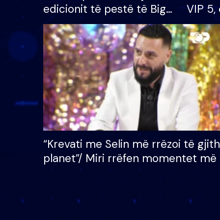
edicionit të pestë të Big
VIP 5, 
Brother VIP, rrëmben
radhës
çmimin e madh prej 100
mijë eurosh
“Krevati me Selin më rrëzoi të gjit
planet”/ Miri rrëfen momentet më 
bukura në shtëpinë e BB VIP: Do 
mungojë zilja e mëngjesit kur…