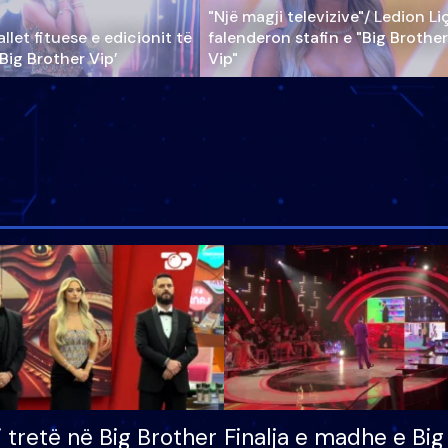
"Një magji televizive"/ Ledion Li
llet fituese e edicionit të
falenderon stafin e "Big Brother
‘Big Brother Vip’
Vip"
i tretë në Big Brother
Finalja e madhe e Big