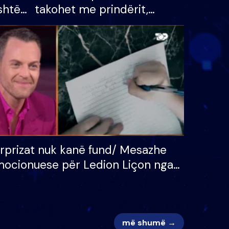
shtë
takohet me prindërit,
tëpinë
vajzën dhe bashkëshorten:
 për
S’kemi ndonjë letër divorci
adh
apo jo?
rprizat nuk kanë fund/ Mesazhe
ocionuese për Ledion Liçon nga
na dhe fëmijët e tij, moderatori
k i mban dot lotët: Nuk meritoj…
më shumë →