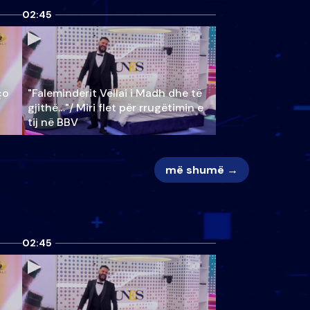
02:45
ço
"Faleminderit Vëllai i Madh dhe të
gjithë…"/ Miri flet për rrugëtimin e
tij në BBV
më shumë →
02:45