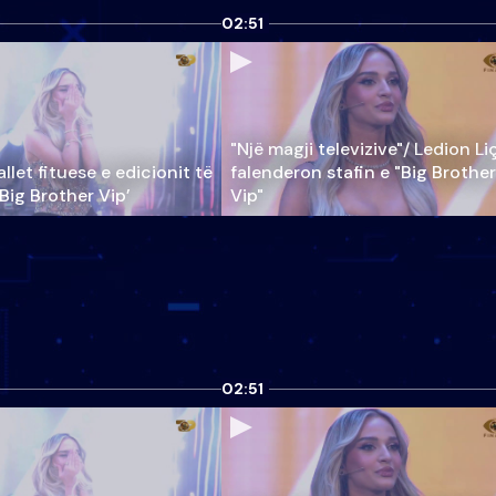
02:51
"Një magji televizive"/ Ledion Li
llet fituese e edicionit të
falenderon stafin e "Big Brother
‘Big Brother Vip’
Vip"
02:51