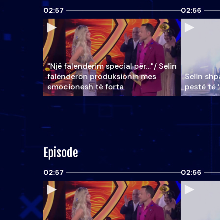
02:57
02:56
"Një falenderim special për…"/ Selin
falënderon produksionin mes
Selin shpa
emocionesh të forta
pestë të 
Episode
02:57
02:56