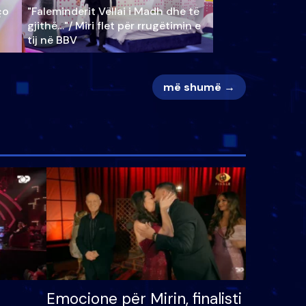
ço
"Faleminderit Vëllai i Madh dhe të
gjithë…"/ Miri flet për rrugëtimin e
tij në BBV
më shumë →
Emocione për Mirin, finalisti