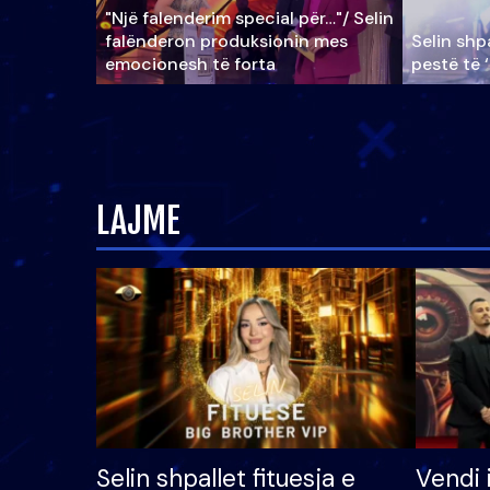
"Një falenderim special për…"/ Selin
falënderon produksionin mes
Selin shpa
emocionesh të forta
pestë të 
LAJME
Selin shpallet fituesja e
Vendi 