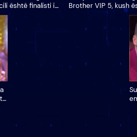
cili është finalisti i
Brother VIP 5, kush ë
 që lë shtëpinë
banori i parë që lë sh
dhe humb mundësinë
të fituar çmimin e m
ha
Su
të
em
më
në
nu