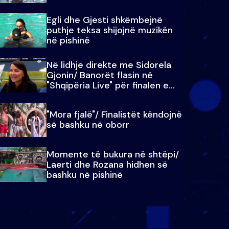
Egli dhe Gjesti shkëmbejnë
puthje teksa shijojnë muzikën
në pishinë
Në lidhje direkte me Sidorela
Gjonin/ Banorët flasin në
"Shqipëria Live" për finalen e
madhe
"Mora fjalë"/ Finalistët këndojnë
së bashku në oborr
Momente të bukura në shtëpi/
Laerti dhe Rozana hidhen së
bashku në pishinë