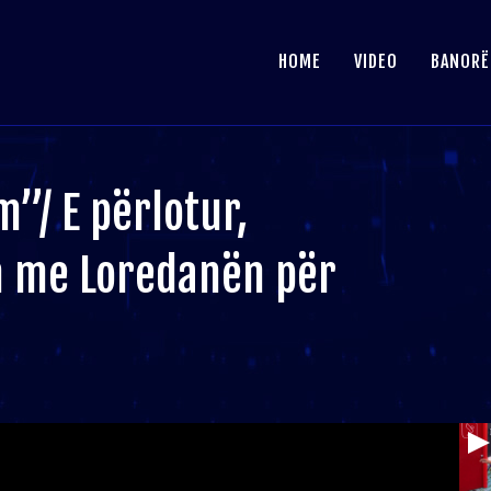
HOME
VIDEO
BANORË
”/ E përlotur,
n me Loredanën për