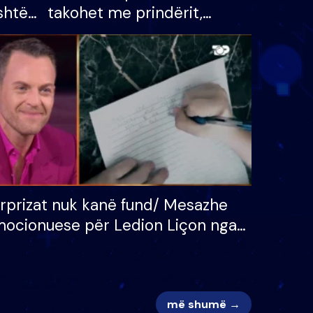
shtë
takohet me prindërit,
tëpinë
vajzën dhe bashkëshorten:
 për
S’kemi ndonjë letër divorci
adh
apo jo?
rprizat nuk kanë fund/ Mesazhe
ocionuese për Ledion Liçon nga
na dhe fëmijët e tij, moderatori
k i mban dot lotët: Nuk meritoj…
më shumë →