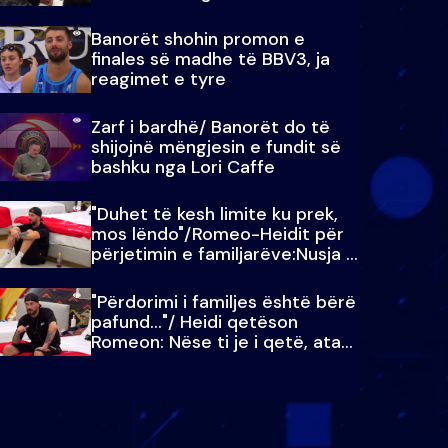
paralajmëroj
Banorët shohin promon e
finales së madhe të BBV3, ja
reagimet e tyre
Zarf i bardhë/ Banorët do të
shijojnë mëngjesin e fundit së
bashku nga Lori Caffe
"Duhet të kesh limite ku prek,
mos lëndo"/Romeo-Heidit për
përjetimin e familjarëve:Nusja e
Julit…
"Përdorimi i familjes është bërë
pafund…"/ Heidi qetëson
Romeon: Nëse ti je i qetë, ata
qetësohen