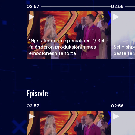
02:57
02:56
"Një falenderim special për…"/ Selin
falënderon produksionin mes
Selin shpa
emocionesh të forta
pestë të 
Episode
02:57
02:56