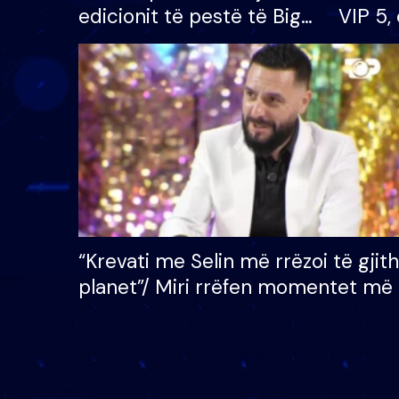
edicionit të pestë të Big
VIP 5, 
Brother VIP, rrëmben
radhës
çmimin e madh prej 100
mijë eurosh
“Krevati me Selin më rrëzoi të gjit
planet”/ Miri rrëfen momentet më 
bukura në shtëpinë e BB VIP: Do 
mungojë zilja e mëngjesit kur…