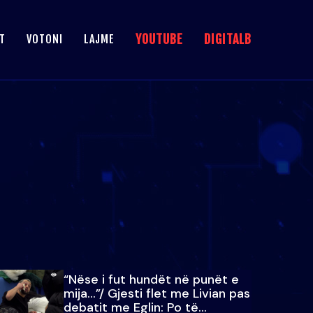
YOUTUBE
DIGITALB
T
VOTONI
LAJME
“Nëse i fut hundët në punët e
mija…”/ Gjesti flet me Livian pas
debatit me Eglin: Po të