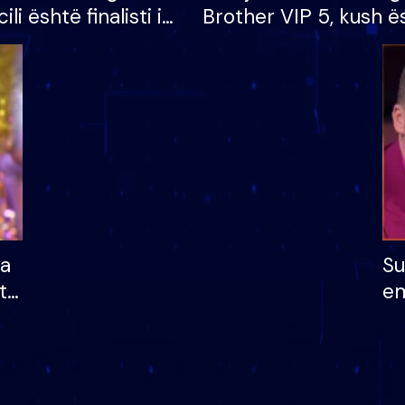
cili është finalisti i
Brother VIP 5, kush ë
 që lë shtëpinë
banori i parë që lë sh
dhe humb mundësinë
të fituar çmimin e m
ha
Su
të
em
më
në
nu