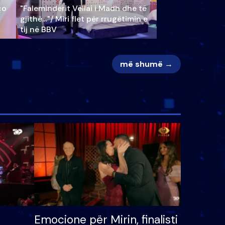
ço
"Faleminderit Vëllai i Madh dhe të
gjithë…"/ Miri flet për rrugëtimin e
tij në BBV
më shumë →
Emocione për Mirin, finalisti