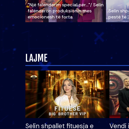
"Një falenderim special për…"/ Selin
falënderon produksionin mes
Selin shpa
emocionesh të forta
pestë të 
LAJME
Selin shpallet fituesja e
Vendi 