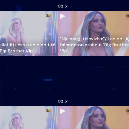
02:51
"Një magji televizive"/ Ledion Li
llet fituese e edicionit të
falenderon stafin e "Big Brother
‘Big Brother Vip’
Vip"
02:51