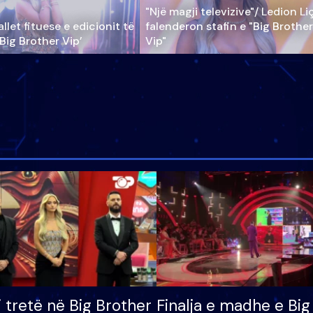
"Një magji televizive"/ Ledion Li
llet fituese e edicionit të
falenderon stafin e "Big Brother
‘Big Brother Vip’
Vip"
i tretë në Big Brother
Finalja e madhe e Big