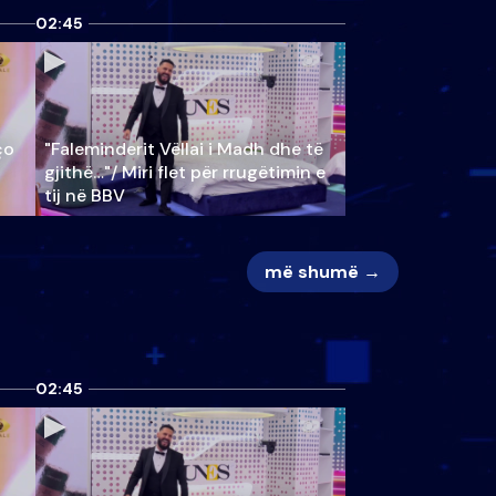
02:45
ço
"Faleminderit Vëllai i Madh dhe të
gjithë…"/ Miri flet për rrugëtimin e
tij në BBV
më shumë →
02:45