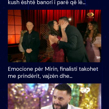
kush është banori i parë që lë
shtëpinë dhe humb mundësinë për
të fituar çmimin e madh
Emocione për Mirin, finalisti takohet
me prindërit, vajzën dhe
bashkëshorten: S’kemi ndonjë letër
divorci apo jo?