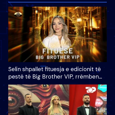
Selin shpallet fituesja e edicionit të
pestë të Big Brother VIP, rrëmben
çmimin e madh prej 100 mijë eurosh