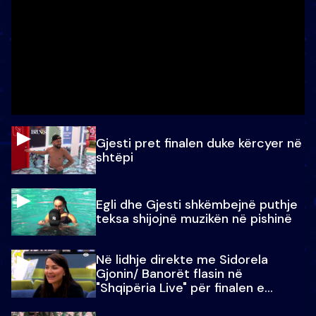
Gjesti pret finalen duke kërcyer në
shtëpi
Egli dhe Gjesti shkëmbejnë puthje
teksa shijojnë muzikën në pishinë
Në lidhje direkte me Sidorela
Gjonin/ Banorët flasin në
"Shqipëria Live" për finalen e
madhe