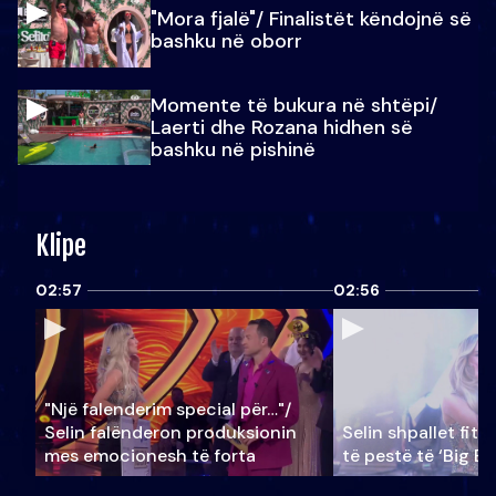
"Mora fjalë"/ Finalistët këndojnë së
bashku në oborr
Momente të bukura në shtëpi/
Laerti dhe Rozana hidhen së
bashku në pishinë
Klipe
02:57
02:56
"Një falenderim special për…"/
Selin falënderon produksionin
Selin shpallet fitu
mes emocionesh të forta
të pestë të ‘Big Br