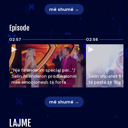
më shumë →
Episode
02:57
02:56
"Një falenderim special për…"/
Selin falënderon produksionin
Selin shpallet fitu
mes emocionesh të forta
të pestë të ‘Big Br
më shumë →
LAJME