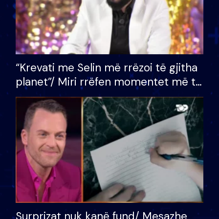
“Krevati me Selin më rrëzoi të gjitha
planet”/ Miri rrëfen momentet më të
bukura në shtëpinë e BB VIP: Do më
mungojë zilja e mëngjesit kur…
Surprizat nuk kanë fund/ Mesazhe