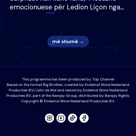
emocionuese për Ledion Liçon nga
nëna dhe fëmijët e tij, moderatori
nuk i mban dot lotët: Nuk meritoj…
më shumë →
This programme has been produced by:
Top Channel
Based on the format Big Brother, created by Endemol Shine Nederland
Producties B.V./John de Mol and owned by Endemol Shine Nederland
Producties BV., part of the Banijay Group, distributed by Banijay Rights.
Copyright © Endamol Shine Nederland Producties B.V.