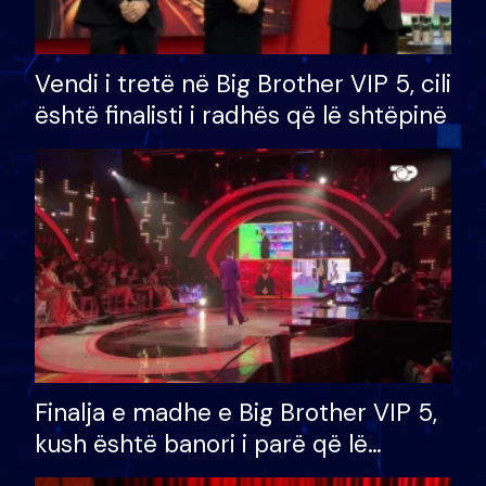
Vendi i tretë në Big Brother VIP 5, cili
është finalisti i radhës që lë shtëpinë
Finalja e madhe e Big Brother VIP 5,
kush është banori i parë që lë
shtëpinë dhe humb mundësinë për