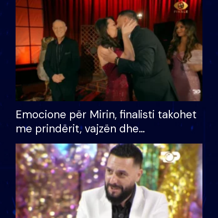
të fituar çmimin e madh
Emocione për Mirin, finalisti takohet
me prindërit, vajzën dhe
bashkëshorten: S’kemi ndonjë letër
divorci apo jo?