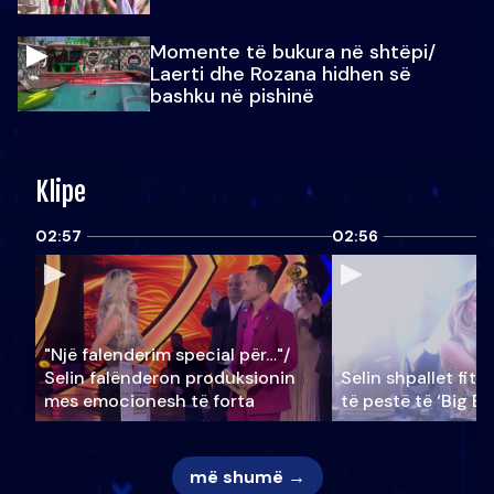
Momente të bukura në shtëpi/
Laerti dhe Rozana hidhen së
bashku në pishinë
Klipe
02:57
02:56
"Një falenderim special për…"/
Selin falënderon produksionin
Selin shpallet fitu
mes emocionesh të forta
të pestë të ‘Big Br
më shumë →