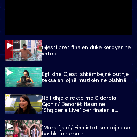
Gjesti pret finalen duke kërcyer në
shtëpi
Egli dhe Gjesti shkëmbejnë puthje
teksa shijojnë muzikën në pishinë
Në lidhje direkte me Sidorela
Gjonin/ Banorët flasin në
"Shqipëria Live" për finalen e
madhe
"Mora fjalë"/ Finalistët këndojnë së
bashku në oborr