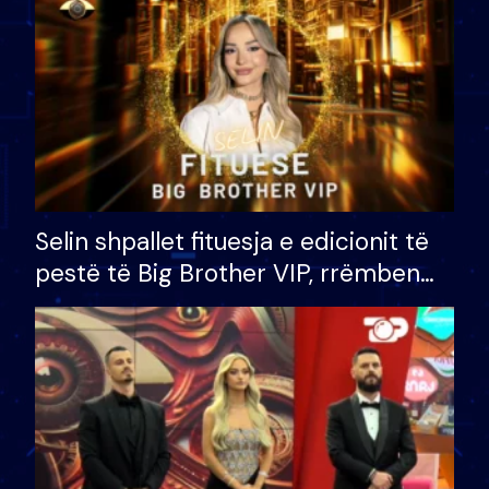
Selin shpallet fituesja e edicionit të
pestë të Big Brother VIP, rrëmben
çmimin e madh prej 100 mijë eurosh