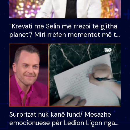
“Krevati me Selin më rrëzoi të gjitha
planet”/ Miri rrëfen momentet më të
bukura në shtëpinë e BB VIP: Do më
mungojë zilja e mëngjesit kur…
Surprizat nuk kanë fund/ Mesazhe
emocionuese për Ledion Liçon nga