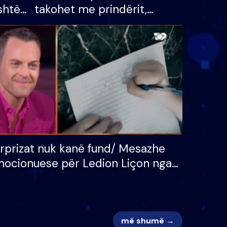
shtë
takohet me prindërit,
tëpinë
vajzën dhe bashkëshorten:
 për
S’kemi ndonjë letër divorci
adh
apo jo?
rprizat nuk kanë fund/ Mesazhe
ocionuese për Ledion Liçon nga
na dhe fëmijët e tij, moderatori
k i mban dot lotët: Nuk meritoj…
më shumë →