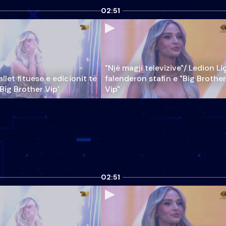
02:51
"Një magji televizive"/ Ledion Li
llet fituese e edicionit të
falenderon stafin e "Big Brother
‘Big Brother Vip’
Vip"
02:51