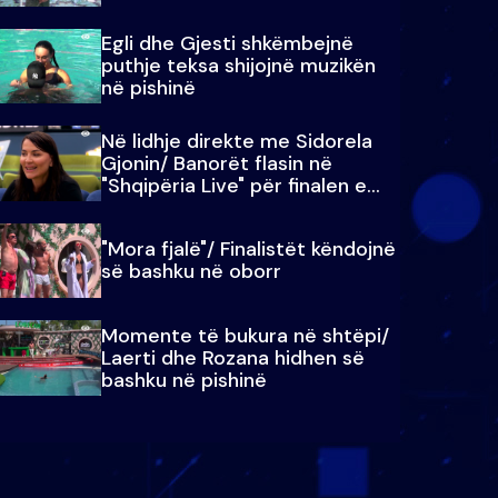
Egli dhe Gjesti shkëmbejnë
puthje teksa shijojnë muzikën
në pishinë
Në lidhje direkte me Sidorela
Gjonin/ Banorët flasin në
"Shqipëria Live" për finalen e
madhe
"Mora fjalë"/ Finalistët këndojnë
së bashku në oborr
Momente të bukura në shtëpi/
Laerti dhe Rozana hidhen së
bashku në pishinë