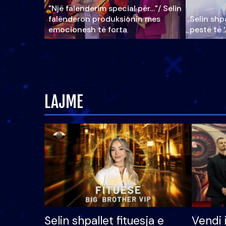
"Një falenderim special për…"/ Selin
falënderon produksionin mes
Selin shpa
emocionesh të forta
pestë të 
LAJME
Selin shpallet fituesja e
Vendi 