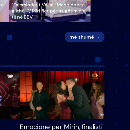
ço
"Faleminderit Vëllai i Madh dhe të
gjithë…"/ Miri flet për rrugëtimin e
tij në BBV
më shumë →
Emocione për Mirin, finalisti