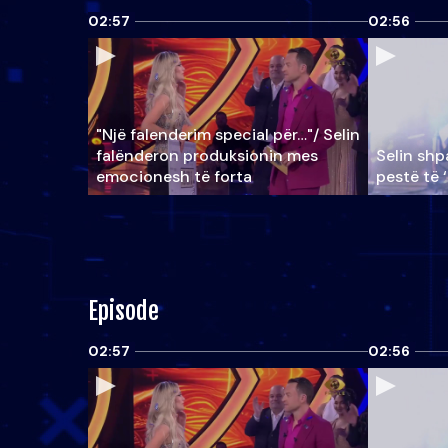
02:57
02:56
"Një falenderim special për…"/ Selin
falënderon produksionin mes
Selin shpa
emocionesh të forta
pestë të 
Episode
02:57
02:56