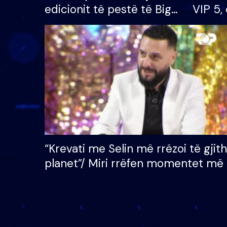
edicionit të pestë të Big
VIP 5, 
Brother VIP, rrëmben
radhës
çmimin e madh prej 100
mijë eurosh
“Krevati me Selin më rrëzoi të gjit
planet”/ Miri rrëfen momentet më 
bukura në shtëpinë e BB VIP: Do 
mungojë zilja e mëngjesit kur…