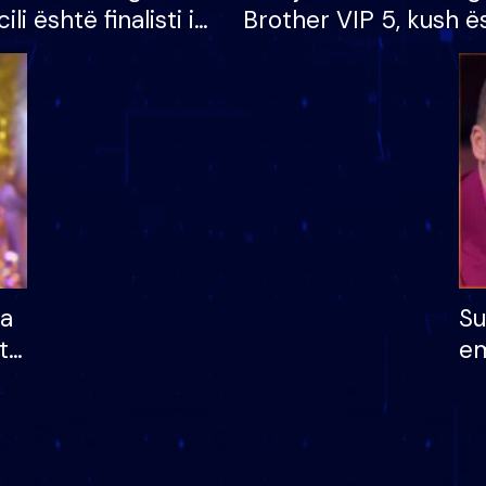
cili është finalisti i
Brother VIP 5, kush ë
 që lë shtëpinë
banori i parë që lë sh
dhe humb mundësinë
të fituar çmimin e m
ha
Su
të
em
më
në
nu