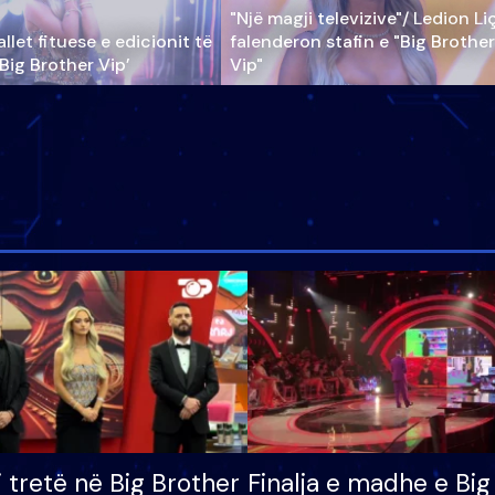
"Një magji televizive"/ Ledion Li
llet fituese e edicionit të
falenderon stafin e "Big Brother
‘Big Brother Vip’
Vip"
i tretë në Big Brother
Finalja e madhe e Big