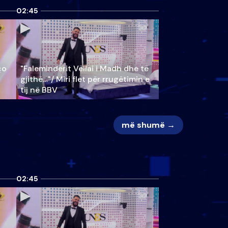
02:45
ço
"Faleminderit Vëllai i Madh dhe të
gjithë…"/ Miri flet për rrugëtimin e
tij në BBV
më shumë →
02:45