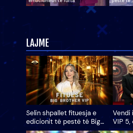
emocionesh të forta
pestë të 
LAJME
Selin shpallet fituesja e
Vendi 
edicionit të pestë të Big
VIP 5, 
Brother VIP, rrëmben
radhës