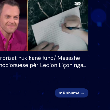
 për
S’kemi ndonjë letër divorci
adh
apo jo?
rprizat nuk kanë fund/ Mesazhe
ocionuese për Ledion Liçon nga
na dhe fëmijët e tij, moderatori
k i mban dot lotët: Nuk meritoj…
më shumë →