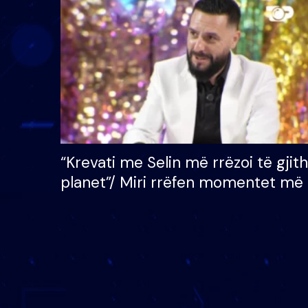
çmimin e madh prej 100
mijë eurosh
“Krevati me Selin më rrëzoi të gjit
planet”/ Miri rrëfen momentet më 
bukura në shtëpinë e BB VIP: Do 
mungojë zilja e mëngjesit kur…