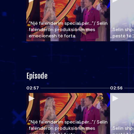
"Një falenderim special për…"/ Selin
falënderon produksionin mes
Selin shpa
emocionesh të forta
pestë të 
Episode
02:57
02:56
"Një falenderim special për…"/ Selin
falënderon produksionin mes
Selin shpa