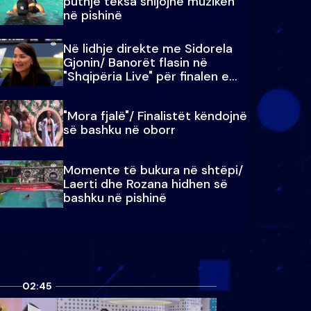
puthje teksa shijojnë muzikën
në pishinë
Në lidhje direkte me Sidorela
Gjonin/ Banorët flasin në
"Shqipëria Live" për finalen e
madhe
"Mora fjalë"/ Finalistët këndojnë
së bashku në oborr
Momente të bukura në shtëpi/
Laerti dhe Rozana hidhen së
bashku në pishinë
02:45