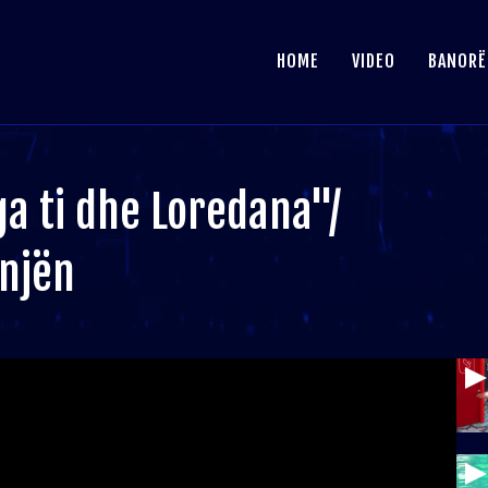
HOME
VIDEO
BANORË
a ti dhe Loredana"/
anjën