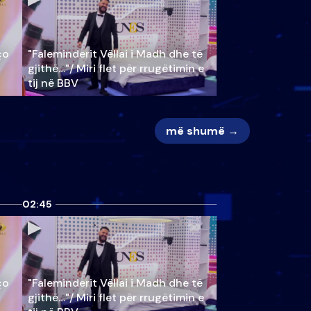
ço
"Faleminderit Vëllai i Madh dhe të
gjithë…"/ Miri flet për rrugëtimin e
tij në BBV
më shumë →
02:45
ço
"Faleminderit Vëllai i Madh dhe të
gjithë…"/ Miri flet për rrugëtimin e