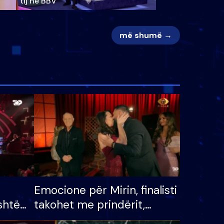
tij në BBV
më shumë →
Emocione për Mirin, finalisti
shtë
takohet me prindërit,
tëpinë
vajzën dhe bashkëshorten: