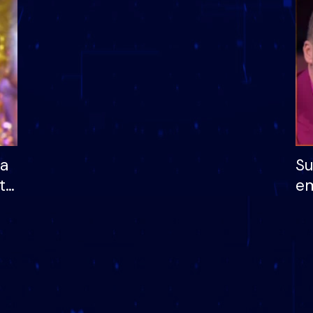
dhe humb mundësinë
të fituar çmimin e m
ha
Su
të
em
më
në
nu