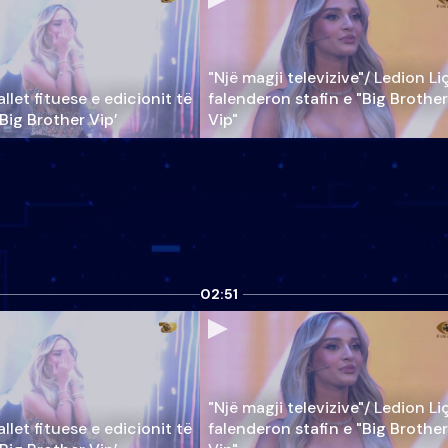
"Një magji televizive"/ Ledion Li
llet fituese e edicionit të
falenderon stafin e "Big Brother
‘Big Brother Vip’
Vip"
02:51
"Një magji televizive"/ Ledion Li
llet fituese e edicionit të
falenderon stafin e "Big Brother