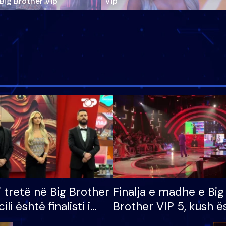
‘Big Brother Vip’
Vip"
i tretë në Big Brother
Finalja e madhe e Big
cili është finalisti i
Brother VIP 5, kush ë
 që lë shtëpinë
banori i parë që lë sh