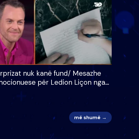
 për
S’kemi ndonjë letër divorci
adh
apo jo?
rprizat nuk kanë fund/ Mesazhe
ocionuese për Ledion Liçon nga
na dhe fëmijët e tij, moderatori
k i mban dot lotët: Nuk meritoj…
më shumë →