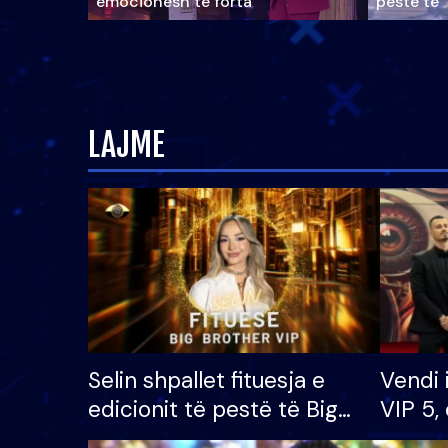
emocionesh të forta
pestë të 
LAJME
Selin shpallet fituesja e
Vendi 
edicionit të pestë të Big
VIP 5, 
Brother VIP, rrëmben
radhës