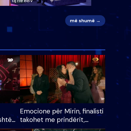
tij në BBV
më shumë →
Emocione për Mirin, finalisti
shtë
takohet me prindërit,
tëpinë
vajzën dhe bashkëshorten: