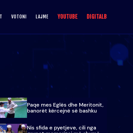
YOUTUBE
DIGITALB
T
VOTONI
LAJME
Paqe mes Eglës dhe Meritonit,
banorët kërcejnë së bashku
Nis sfida e pyetjeve, cili nga