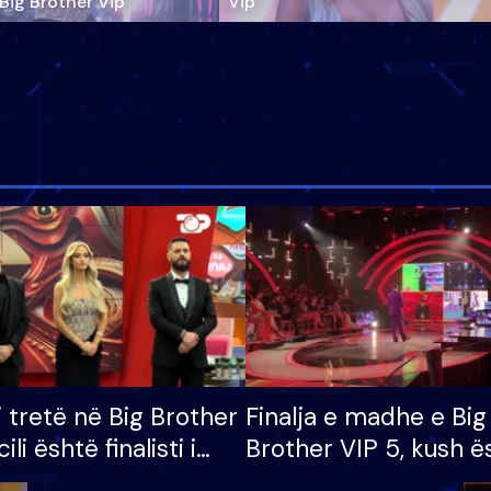
‘Big Brother Vip’
Vip"
i tretë në Big Brother
Finalja e madhe e Big
cili është finalisti i
Brother VIP 5, kush ë
 që lë shtëpinë
banori i parë që lë sh