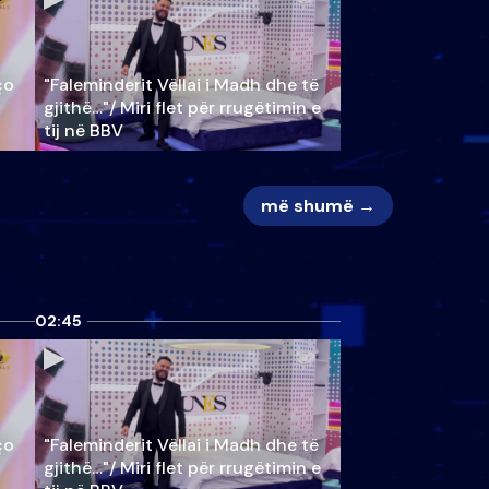
ço
"Faleminderit Vëllai i Madh dhe të
gjithë…"/ Miri flet për rrugëtimin e
tij në BBV
më shumë →
02:45
ço
"Faleminderit Vëllai i Madh dhe të
gjithë…"/ Miri flet për rrugëtimin e