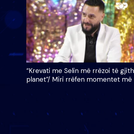
çmimin e madh prej 100
mijë eurosh
“Krevati me Selin më rrëzoi të gjit
planet”/ Miri rrëfen momentet më 
bukura në shtëpinë e BB VIP: Do 
mungojë zilja e mëngjesit kur…