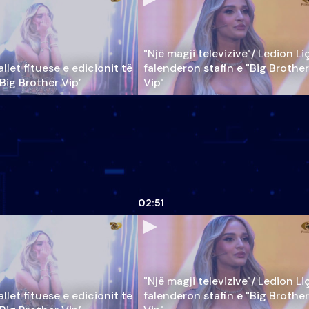
"Një magji televizive"/ Ledion Li
llet fituese e edicionit të
falenderon stafin e "Big Brother
‘Big Brother Vip’
Vip"
02:51
"Një magji televizive"/ Ledion Li
llet fituese e edicionit të
falenderon stafin e "Big Brother