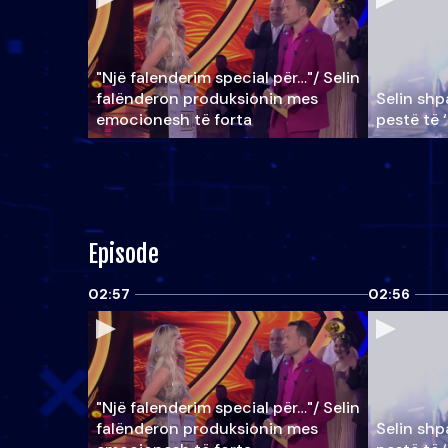
"Një falenderim special për…"/ Selin
falënderon produksionin mes
Selin shpa
emocionesh të forta
pestë të 
Episode
02:57
02:56
"Një falenderim special për…"/ Selin
falënderon produksionin mes
Selin shpa