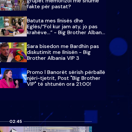
grupet memorizoi më shumë
fakte për pastat?
Batuta mes Ilnisës dhe
Eglës/“Fol kur jam aty, jo pas
krahëve…” - Big Brother Albania
VIP 3
Sara bisedon me Bardhin pas
diskutimit me Ilnisën - Big
Brother Albania VIP 3
Promo l Banorët sërish përballë
njëri-tjetrit, Post "Big Brother
VIP" të shtunën ora 21:00!
02:45