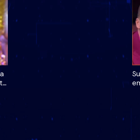
dhe humb mundësinë
të fituar çmimin e m
ha
Su
të
em
më
në
nu