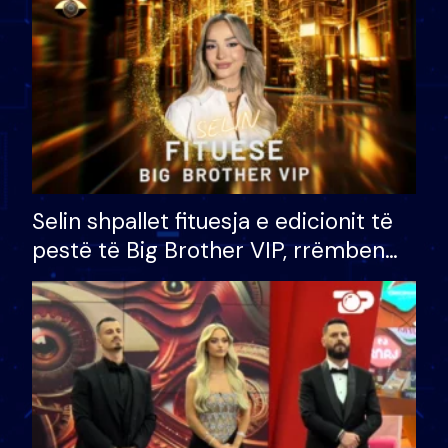
Selin shpallet fituesja e edicionit të
pestë të Big Brother VIP, rrëmben
çmimin e madh prej 100 mijë eurosh