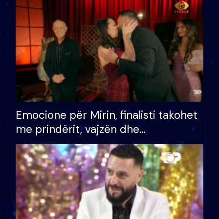
të fituar çmimin e madh
Emocione për Mirin, finalisti takohet
me prindërit, vajzën dhe
bashkëshorten: S’kemi ndonjë letër
divorci apo jo?