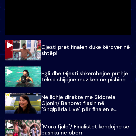
Gjesti pret finalen duke kërcyer në
shtëpi
Egli dhe Gjesti shkëmbejnë puthje
teksa shijojnë muzikën në pishinë
Në lidhje direkte me Sidorela
Gjonin/ Banorët flasin në
"Shqipëria Live" për finalen e
madhe
"Mora fjalë"/ Finalistët këndojnë së
bashku në oborr