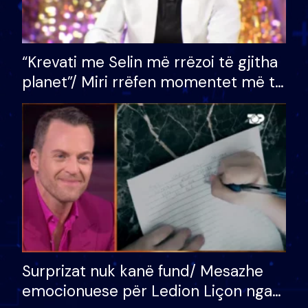
“Krevati me Selin më rrëzoi të gjitha
planet”/ Miri rrëfen momentet më të
bukura në shtëpinë e BB VIP: Do më
mungojë zilja e mëngjesit kur…
Surprizat nuk kanë fund/ Mesazhe
emocionuese për Ledion Liçon nga