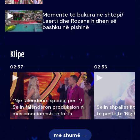
Momente të bukura në shtëpi/
Laerti dhe Rozana hidhen së
bashku në pishinë
Klipe
02:57
02:56
"Një falenderim special për…"/
Selin falënderon produksionin
Selin shpallet fitu
mes emocionesh të forta
të pestë të ‘Big Br
më shumë →