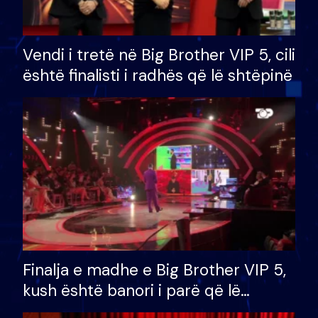
Vendi i tretë në Big Brother VIP 5, cili
është finalisti i radhës që lë shtëpinë
Finalja e madhe e Big Brother VIP 5,
kush është banori i parë që lë
shtëpinë dhe humb mundësinë për