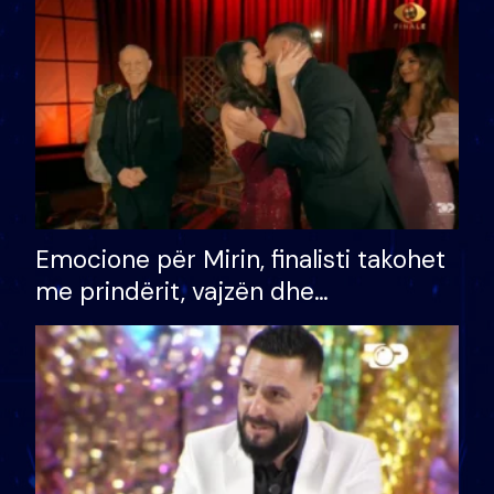
të fituar çmimin e madh
Emocione për Mirin, finalisti takohet
me prindërit, vajzën dhe
bashkëshorten: S’kemi ndonjë letër
divorci apo jo?