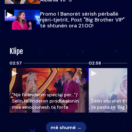
Promo l Banorët sërish përballë
njëri-tjetrit, Post "Big Brother VIP"
të shtunën ora 21:00!
Klipe
02:57
02:56
"Një falenderim special për…"/
Selin falënderon produksionin
Selin shpallet fitu
mes emocionesh të forta
të pestë të ‘Big Br
më shumë →