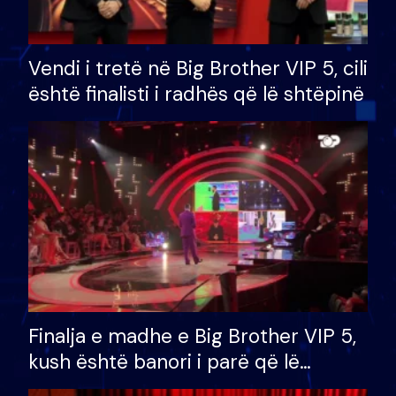
Vendi i tretë në Big Brother VIP 5, cili
është finalisti i radhës që lë shtëpinë
Finalja e madhe e Big Brother VIP 5,
kush është banori i parë që lë
shtëpinë dhe humb mundësinë për