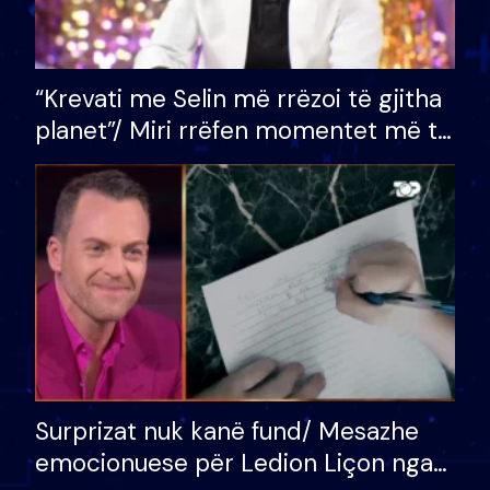
“Krevati me Selin më rrëzoi të gjitha
planet”/ Miri rrëfen momentet më të
bukura në shtëpinë e BB VIP: Do më
mungojë zilja e mëngjesit kur…
Surprizat nuk kanë fund/ Mesazhe
emocionuese për Ledion Liçon nga