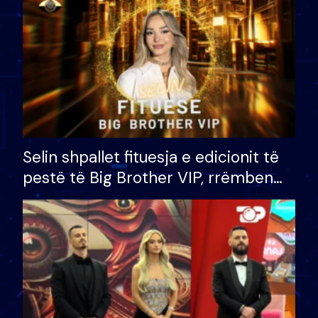
Selin shpallet fituesja e edicionit të
pestë të Big Brother VIP, rrëmben
çmimin e madh prej 100 mijë eurosh