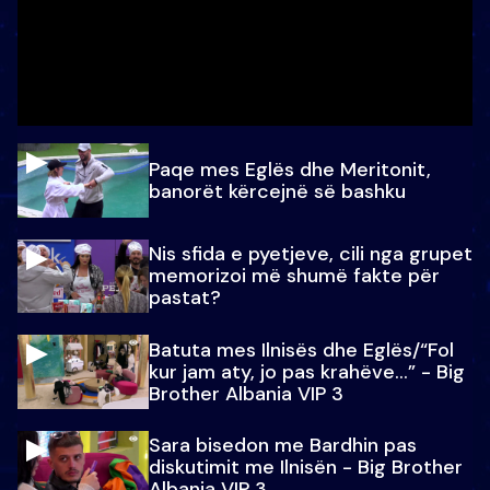
Paqe mes Eglës dhe Meritonit,
banorët kërcejnë së bashku
Nis sfida e pyetjeve, cili nga grupet
memorizoi më shumë fakte për
pastat?
Batuta mes Ilnisës dhe Eglës/“Fol
kur jam aty, jo pas krahëve…” - Big
Brother Albania VIP 3
Sara bisedon me Bardhin pas
diskutimit me Ilnisën - Big Brother
Albania VIP 3