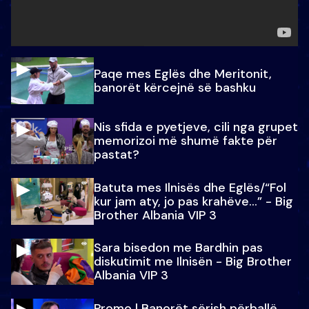
Paqe mes Eglës dhe Meritonit,
banorët kërcejnë së bashku
Nis sfida e pyetjeve, cili nga grupet
memorizoi më shumë fakte për
pastat?
Batuta mes Ilnisës dhe Eglës/“Fol
kur jam aty, jo pas krahëve…” - Big
Brother Albania VIP 3
Sara bisedon me Bardhin pas
diskutimit me Ilnisën - Big Brother
Albania VIP 3
Promo l Banorët sërish përballë