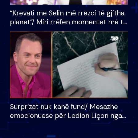
“Krevati me Selin më rrëzoi të gjitha
planet”/ Miri rrëfen momentet më të
bukura në shtëpinë e BB VIP: Do më
mungojë zilja e mëngjesit kur…
Surprizat nuk kanë fund/ Mesazhe
emocionuese për Ledion Liçon nga
nëna dhe fëmijët e tij, moderatori
nuk i mban dot lotët: Nuk meritoj…