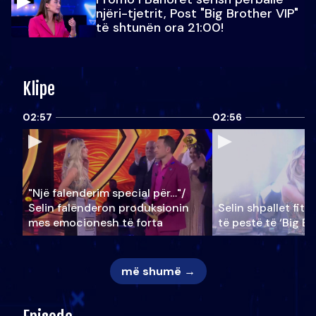
njëri-tjetrit, Post "Big Brother VIP"
të shtunën ora 21:00!
Klipe
02:57
02:56
"Një falenderim special për…"/
Selin falënderon produksionin
Selin shpallet fitu
mes emocionesh të forta
të pestë të ‘Big Br
më shumë →