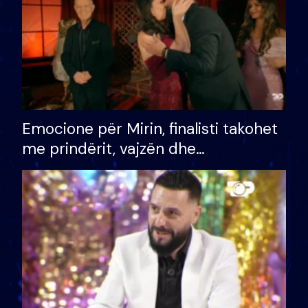
Emocione për Mirin, finalisti takohet
me prindërit, vajzën dhe
bashkëshorten: S’kemi ndonjë letër
divorci apo jo?