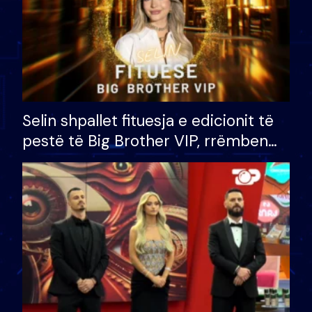
Selin shpallet fituesja e edicionit të
pestë të Big Brother VIP, rrëmben
çmimin e madh prej 100 mijë eurosh