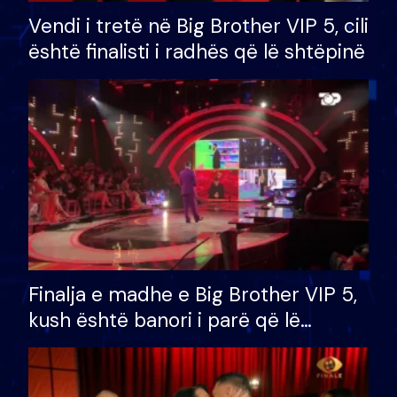
Vendi i tretë në Big Brother VIP 5, cili
është finalisti i radhës që lë shtëpinë
Finalja e madhe e Big Brother VIP 5,
kush është banori i parë që lë
shtëpinë dhe humb mundësinë për
të fituar çmimin e madh