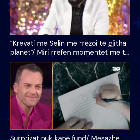
“Krevati me Selin më rrëzoi të gjitha
planet”/ Miri rrëfen momentet më të
bukura në shtëpinë e BB VIP: Do më
mungojë zilja e mëngjesit kur…
Surprizat nuk kanë fund/ Mesazhe