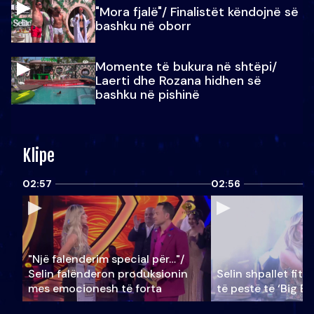
"Mora fjalë"/ Finalistët këndojnë së
bashku në oborr
Momente të bukura në shtëpi/
Laerti dhe Rozana hidhen së
bashku në pishinë
Klipe
02:57
02:56
"Një falenderim special për…"/
Selin falënderon produksionin
Selin shpallet fitu
mes emocionesh të forta
të pestë të ‘Big Br