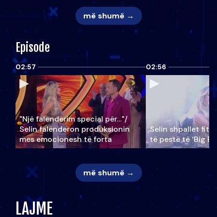
më shumë →
Episode
02:57
02:56
"Një falenderim special për…"/
Selin falënderon produksionin
Selin shpallet fitu
mes emocionesh të forta
të pestë të ‘Big Br
më shumë →
LAJME