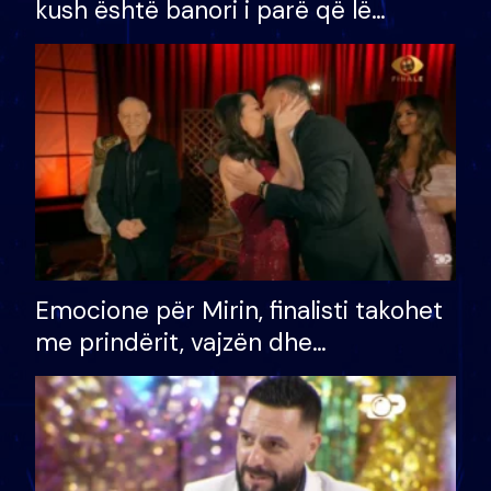
kush është banori i parë që lë
shtëpinë dhe humb mundësinë për
të fituar çmimin e madh
Emocione për Mirin, finalisti takohet
me prindërit, vajzën dhe
bashkëshorten: S’kemi ndonjë letër
divorci apo jo?