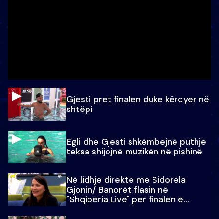
Gjesti pret finalen duke kërcyer në
shtëpi
Egli dhe Gjesti shkëmbejnë puthje
teksa shijojnë muzikën në pishinë
Në lidhje direkte me Sidorela
Gjonin/ Banorët flasin në
"Shqipëria Live" për finalen e
madhe