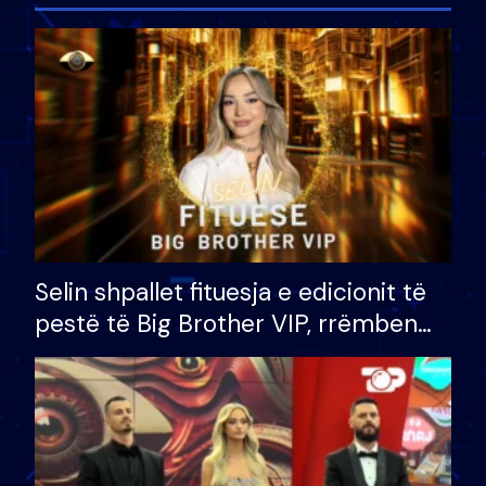
Selin shpallet fituesja e edicionit të
pestë të Big Brother VIP, rrëmben
çmimin e madh prej 100 mijë eurosh