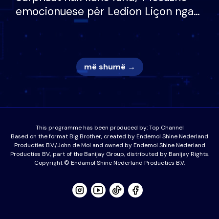
emocionuese për Ledion Liçon nga
nëna dhe fëmijët e tij, moderatori
nuk i mban dot lotët: Nuk meritoj…
më shumë →
This programme has been produced by:
Top Channel
Based on the format Big Brother, created by Endemol Shine Nederland
Producties B.V./John de Mol and owned by Endemol Shine Nederland
Producties BV., part of the Banijay Group, distributed by Banijay Rights.
Copyright © Endamol Shine Nederland Producties B.V.