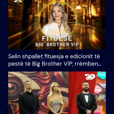
Selin shpallet fituesja e edicionit të
pestë të Big Brother VIP, rrëmben
çmimin e madh prej 100 mijë eurosh