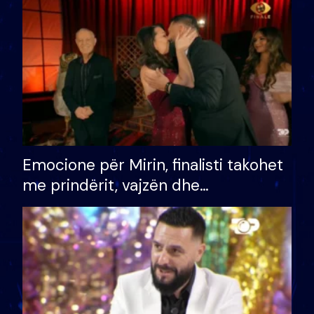
të fituar çmimin e madh
Emocione për Mirin, finalisti takohet
me prindërit, vajzën dhe
bashkëshorten: S’kemi ndonjë letër
divorci apo jo?