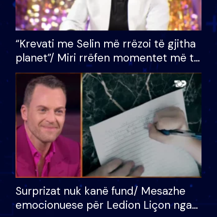
“Krevati me Selin më rrëzoi të gjitha
planet”/ Miri rrëfen momentet më të
bukura në shtëpinë e BB VIP: Do më
mungojë zilja e mëngjesit kur…
Surprizat nuk kanë fund/ Mesazhe
emocionuese për Ledion Liçon nga