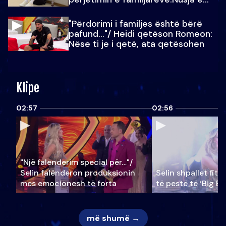
Julit…
"Përdorimi i familjes është bërë
pafund…"/ Heidi qetëson Romeon:
Nëse ti je i qetë, ata qetësohen
Klipe
02:57
02:56
"Një falenderim special për…"/
Selin falënderon produksionin
Selin shpallet fitu
mes emocionesh të forta
të pestë të ‘Big Br
më shumë →