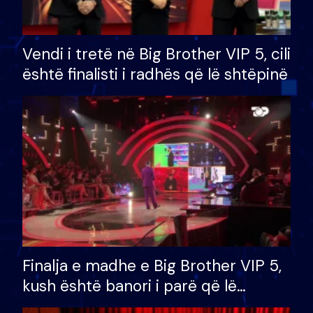
Vendi i tretë në Big Brother VIP 5, cili
është finalisti i radhës që lë shtëpinë
Finalja e madhe e Big Brother VIP 5,
kush është banori i parë që lë
shtëpinë dhe humb mundësinë për