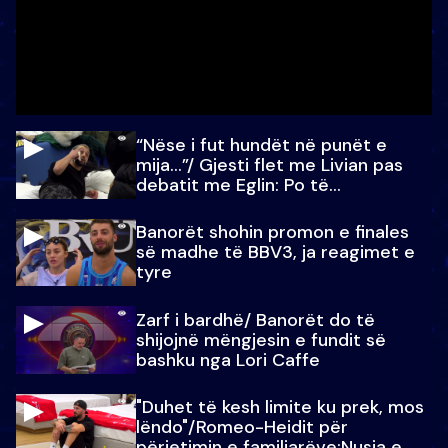
“Nëse i fut hundët në punët e
mija…”/ Gjesti flet me Livian pas
debatit me Eglin: Po të
paralajmëroj
Banorët shohin promon e finales
së madhe të BBV3, ja reagimet e
tyre
Zarf i bardhë/ Banorët do të
shijojnë mëngjesin e fundit së
bashku nga Lori Caffe
"Duhet të kesh limite ku prek, mos
lëndo"/Romeo-Heidit për
përjetimin e familjarëve:Nusja e