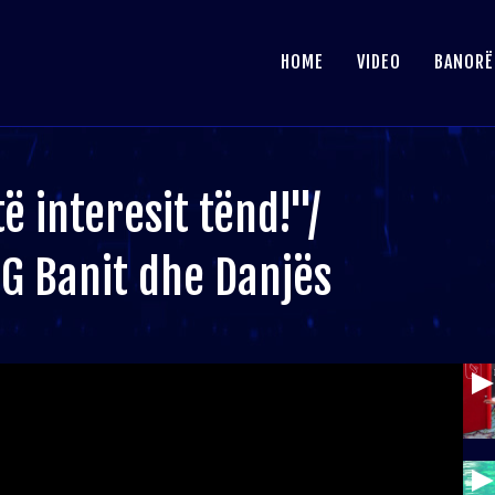
HOME
VIDEO
BANORË
ë interesit tënd!"/
 G Banit dhe Danjës