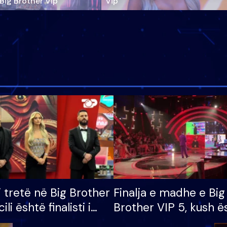
‘Big Brother Vip’
Vip"
i tretë në Big Brother
Finalja e madhe e Big
cili është finalisti i
Brother VIP 5, kush ë
 që lë shtëpinë
banori i parë që lë sh