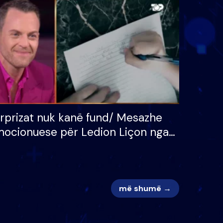
 për
S’kemi ndonjë letër divorci
adh
apo jo?
rprizat nuk kanë fund/ Mesazhe
ocionuese për Ledion Liçon nga
na dhe fëmijët e tij, moderatori
k i mban dot lotët: Nuk meritoj…
më shumë →