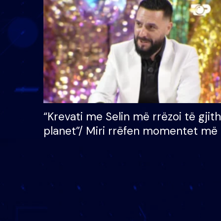
çmimin e madh prej 100
mijë eurosh
“Krevati me Selin më rrëzoi të gjit
planet”/ Miri rrëfen momentet më 
bukura në shtëpinë e BB VIP: Do 
mungojë zilja e mëngjesit kur…