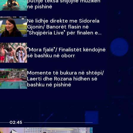
puthje teksa shijojnë muzikën
në pishinë
Në lidhje direkte me Sidorela
Gjonin/ Banorët flasin në
"Shqipëria Live" për finalen e
madhe
"Mora fjalë"/ Finalistët këndojnë
së bashku në oborr
Momente të bukura në shtëpi/
Laerti dhe Rozana hidhen së
bashku në pishinë
02:45