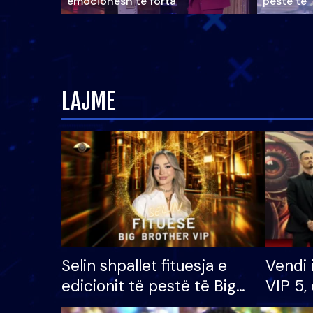
emocionesh të forta
pestë të 
LAJME
Selin shpallet fituesja e
Vendi 
edicionit të pestë të Big
VIP 5, 
Brother VIP, rrëmben
radhës