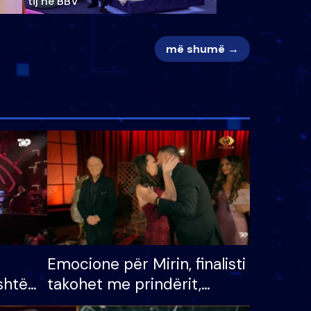
tij në BBV
më shumë →
Emocione për Mirin, finalisti
shtë
takohet me prindërit,
tëpinë
vajzën dhe bashkëshorten: