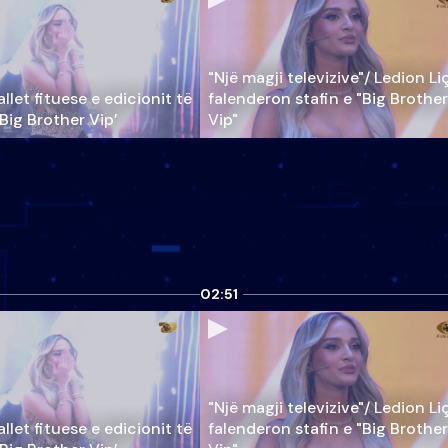
"Një magji televizive"/ Ledion Li
llet fituese e edicionit të
falenderon stafin e "Big Brother
‘Big Brother Vip’
Vip"
02:51
"Një magji televizive"/ Ledion Li
llet fituese e edicionit të
falenderon stafin e "Big Brother