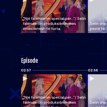
"Një falenderim special për…"/ Selin
falënderon produksionin mes
Selin shpa
emocionesh të forta
pestë të 
Episode
02:57
02:56
"Një falenderim special për…"/ Selin
falënderon produksionin mes
Selin shpa