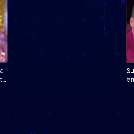
dhe humb mundësinë
të fituar çmimin e m
ha
Su
të
em
më
në
nu