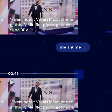
ço
"Faleminderit Vëllai i Madh dhe të
gjithë…"/ Miri flet për rrugëtimin e
tij në BBV
më shumë →
02:45
ço
"Faleminderit Vëllai i Madh dhe të
gjithë…"/ Miri flet për rrugëtimin e