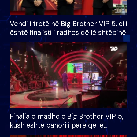
Vendi i tretë në Big Brother VIP 5, cili
është finalisti i radhës që lë shtëpinë
Finalja e madhe e Big Brother VIP 5,
kush është banori i parë që lë
shtëpinë dhe humb mundësinë për