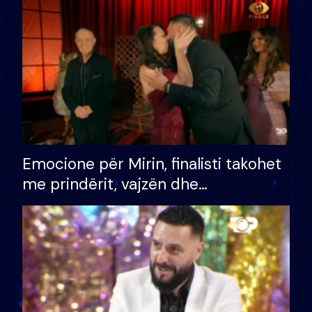
të fituar çmimin e madh
Emocione për Mirin, finalisti takohet
me prindërit, vajzën dhe
bashkëshorten: S’kemi ndonjë letër
divorci apo jo?