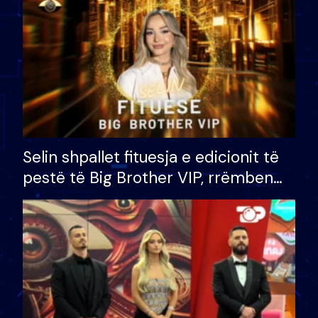
Selin shpallet fituesja e edicionit të
pestë të Big Brother VIP, rrëmben
çmimin e madh prej 100 mijë eurosh