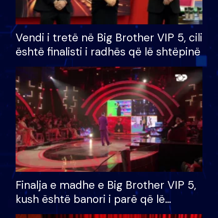
Vendi i tretë në Big Brother VIP 5, cili
është finalisti i radhës që lë shtëpinë
Finalja e madhe e Big Brother VIP 5,
kush është banori i parë që lë
shtëpinë dhe humb mundësinë për