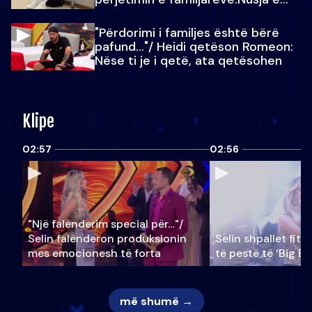
Julit…
"Përdorimi i familjes është bërë
pafund…"/ Heidi qetëson Romeon:
Nëse ti je i qetë, ata qetësohen
Klipe
02:57
02:56
"Një falenderim special për…"/
Selin falënderon produksionin
Selin shpallet fitu
mes emocionesh të forta
të pestë të ‘Big Br
më shumë →