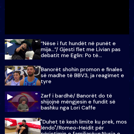
“Nëse i fut hundët në punët e
mija…”/ Gjesti flet me Livian pas
debatit me Eglin: Po të
paralajmëroj
Banorët shohin promon e finales
së madhe të BBV3, ja reagimet e
tyre
Zarf i bardhë/ Banorët do të
shijojnë mëngjesin e fundit së
bashku nga Lori Caffe
"Duhet të kesh limite ku prek, mos
lëndo"/Romeo-Heidit për
përjetimin e familjarëve:Nusja e