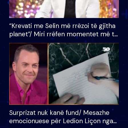
“Krevati me Selin më rrëzoi të gjitha
planet”/ Miri rrëfen momentet më të
bukura në shtëpinë e BB VIP: Do më
mungojë zilja e mëngjesit kur…
Surprizat nuk kanë fund/ Mesazhe
emocionuese për Ledion Liçon nga