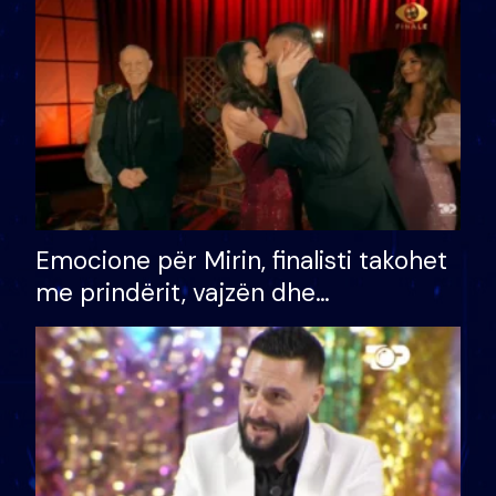
të fituar çmimin e madh
Emocione për Mirin, finalisti takohet
me prindërit, vajzën dhe
bashkëshorten: S’kemi ndonjë letër
divorci apo jo?