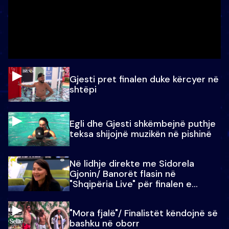
Gjesti pret finalen duke kërcyer në
shtëpi
Egli dhe Gjesti shkëmbejnë puthje
teksa shijojnë muzikën në pishinë
Në lidhje direkte me Sidorela
Gjonin/ Banorët flasin në
"Shqipëria Live" për finalen e
madhe
"Mora fjalë"/ Finalistët këndojnë së
bashku në oborr