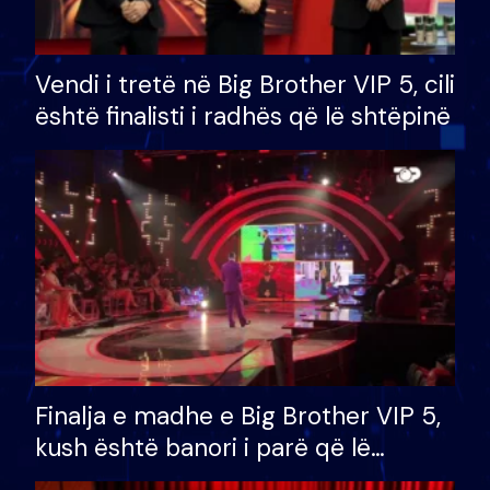
Vendi i tretë në Big Brother VIP 5, cili
është finalisti i radhës që lë shtëpinë
Finalja e madhe e Big Brother VIP 5,
kush është banori i parë që lë
shtëpinë dhe humb mundësinë për