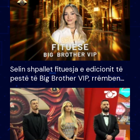
Selin shpallet fituesja e edicionit të
pestë të Big Brother VIP, rrëmben
çmimin e madh prej 100 mijë eurosh