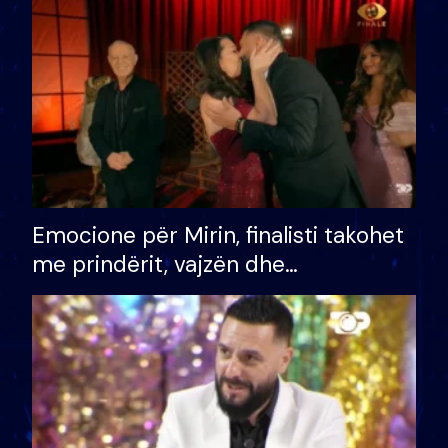
të fituar çmimin e madh
Emocione për Mirin, finalisti takohet
me prindërit, vajzën dhe
bashkëshorten: S’kemi ndonjë letër
divorci apo jo?