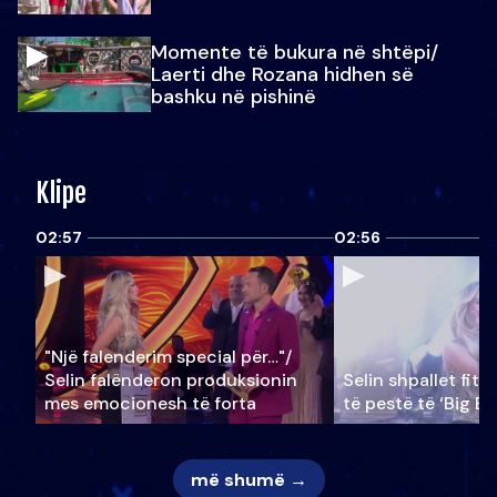
Momente të bukura në shtëpi/
Laerti dhe Rozana hidhen së
bashku në pishinë
Klipe
02:57
02:56
"Një falenderim special për…"/
Selin falënderon produksionin
Selin shpallet fitu
mes emocionesh të forta
të pestë të ‘Big Br
më shumë →