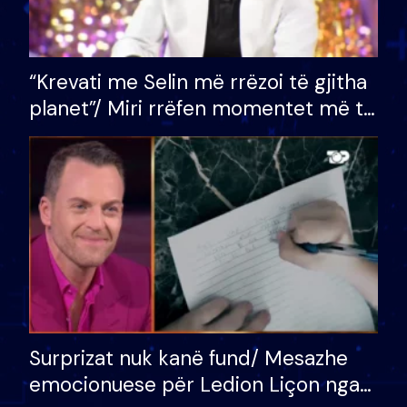
“Krevati me Selin më rrëzoi të gjitha
planet”/ Miri rrëfen momentet më të
bukura në shtëpinë e BB VIP: Do më
mungojë zilja e mëngjesit kur…
Surprizat nuk kanë fund/ Mesazhe
emocionuese për Ledion Liçon nga