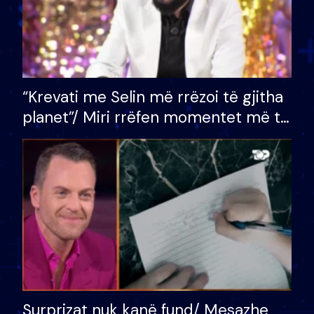
“Krevati me Selin më rrëzoi të gjitha
planet”/ Miri rrëfen momentet më të
bukura në shtëpinë e BB VIP: Do më
mungojë zilja e mëngjesit kur…
Surprizat nuk kanë fund/ Mesazhe