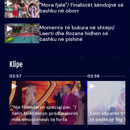
"Mora fjalë"/ Finalistët këndojnë së
bashku në oborr
Momente të bukura në shtëpi/
Laerti dhe Rozana hidhen së
bashku në pishinë
Klipe
02:57
02:56
"Një falenderim special për…"/
Selin falënderon produksionin
Selin shpallet fitu
mes emocionesh të forta
të pestë të ‘Big Br