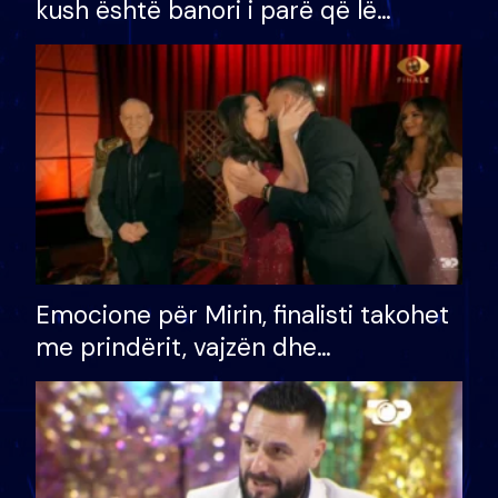
kush është banori i parë që lë
shtëpinë dhe humb mundësinë për
të fituar çmimin e madh
Emocione për Mirin, finalisti takohet
me prindërit, vajzën dhe
bashkëshorten: S’kemi ndonjë letër
divorci apo jo?