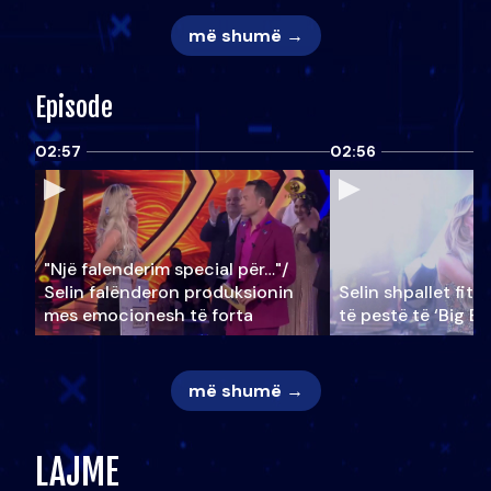
më shumë →
Episode
02:57
02:56
"Një falenderim special për…"/
Selin falënderon produksionin
Selin shpallet fitu
mes emocionesh të forta
të pestë të ‘Big Br
më shumë →
LAJME