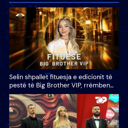
Selin shpallet fituesja e edicionit të
pestë të Big Brother VIP, rrëmben
çmimin e madh prej 100 mijë eurosh