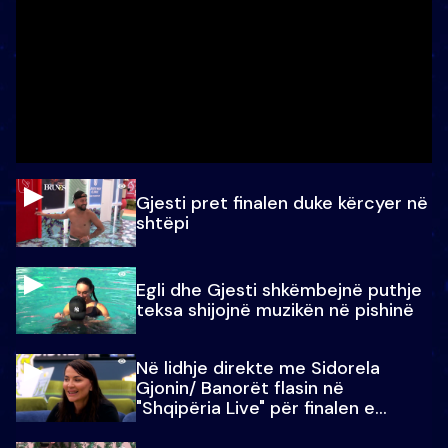
Gjesti pret finalen duke kërcyer në
shtëpi
Egli dhe Gjesti shkëmbejnë puthje
teksa shijojnë muzikën në pishinë
Në lidhje direkte me Sidorela
Gjonin/ Banorët flasin në
"Shqipëria Live" për finalen e
madhe