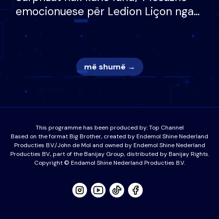
emocionuese për Ledion Liçon nga
nëna dhe fëmijët e tij, moderatori
nuk i mban dot lotët: Nuk meritoj…
më shumë →
This programme has been produced by:
Top Channel
Based on the format Big Brother, created by Endemol Shine Nederland
Producties B.V./John de Mol and owned by Endemol Shine Nederland
Producties BV., part of the Banijay Group, distributed by Banijay Rights.
Copyright © Endamol Shine Nederland Producties B.V.