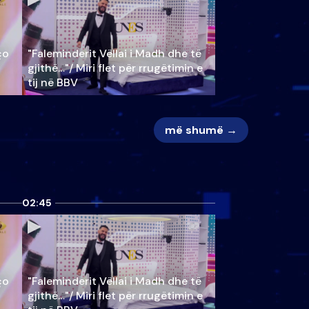
ço
"Faleminderit Vëllai i Madh dhe të
gjithë…"/ Miri flet për rrugëtimin e
tij në BBV
më shumë →
02:45
ço
"Faleminderit Vëllai i Madh dhe të
gjithë…"/ Miri flet për rrugëtimin e