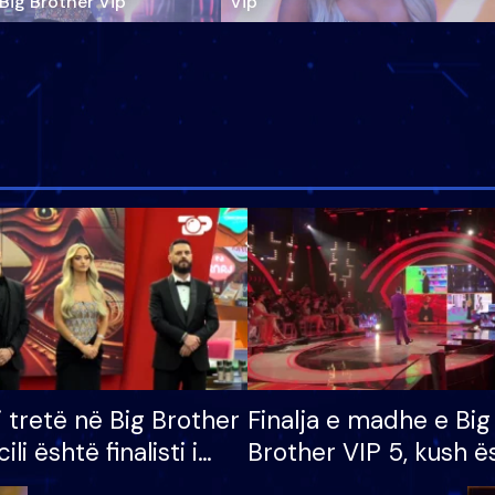
‘Big Brother Vip’
Vip"
i tretë në Big Brother
Finalja e madhe e Big
cili është finalisti i
Brother VIP 5, kush ë
 që lë shtëpinë
banori i parë që lë sh