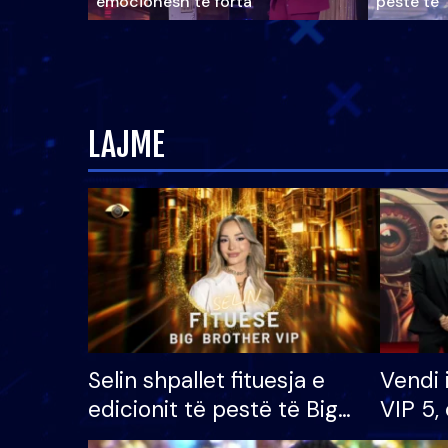
emocionesh të forta
pestë të 
LAJME
Selin shpallet fituesja e
Vendi 
edicionit të pestë të Big
VIP 5, 
Brother VIP, rrëmben
radhës