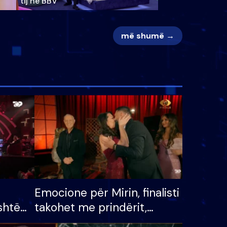
tij në BBV
më shumë →
Emocione për Mirin, finalisti
shtë
takohet me prindërit,
tëpinë
vajzën dhe bashkëshorten: