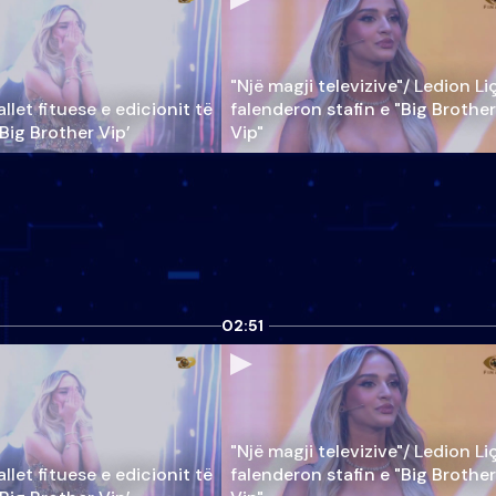
"Një magji televizive"/ Ledion Li
llet fituese e edicionit të
falenderon stafin e "Big Brother
‘Big Brother Vip’
Vip"
02:51
"Një magji televizive"/ Ledion Li
llet fituese e edicionit të
falenderon stafin e "Big Brother