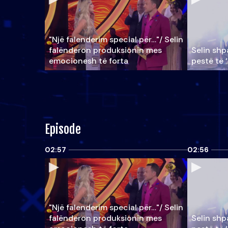
"Një falenderim special për…"/ Selin
falënderon produksionin mes
Selin shpa
emocionesh të forta
pestë të 
Episode
02:57
02:56
"Një falenderim special për…"/ Selin
falënderon produksionin mes
Selin shpa