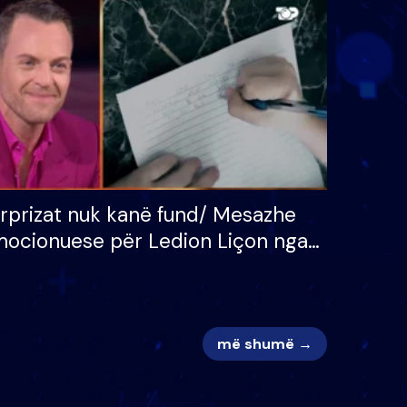
 për
S’kemi ndonjë letër divorci
adh
apo jo?
rprizat nuk kanë fund/ Mesazhe
ocionuese për Ledion Liçon nga
na dhe fëmijët e tij, moderatori
k i mban dot lotët: Nuk meritoj…
më shumë →