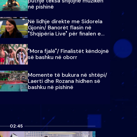
puthje teksa shijojnë muzikën
në pishinë
Në lidhje direkte me Sidorela
Gjonin/ Banorët flasin në
"Shqipëria Live" për finalen e
madhe
"Mora fjalë"/ Finalistët këndojnë
së bashku në oborr
Momente të bukura në shtëpi/
Laerti dhe Rozana hidhen së
bashku në pishinë
02:45