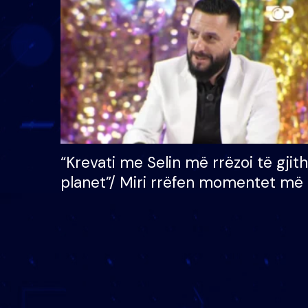
çmimin e madh prej 100
mijë eurosh
“Krevati me Selin më rrëzoi të gjit
planet”/ Miri rrëfen momentet më 
bukura në shtëpinë e BB VIP: Do 
mungojë zilja e mëngjesit kur…