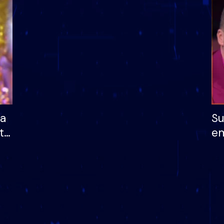
dhe humb mundësinë
të fituar çmimin e m
ha
Su
të
em
më
në
nu