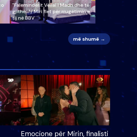
ço
"Faleminderit Vëllai i Madh dhe të
gjithë…"/ Miri flet për rrugëtimin e
tij në BBV
më shumë →
Emocione për Mirin, finalisti