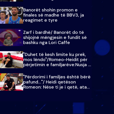
paralajmëroj
Banorët shohin promon e
finales së madhe të BBV3, ja
reagimet e tyre
Zarf i bardhë/ Banorët do të
shijojnë mëngjesin e fundit së
bashku nga Lori Caffe
"Duhet të kesh limite ku prek,
mos lëndo"/Romeo-Heidit për
përjetimin e familjarëve:Nusja e
Julit…
"Përdorimi i familjes është bërë
pafund…"/ Heidi qetëson
Romeon: Nëse ti je i qetë, ata
qetësohen