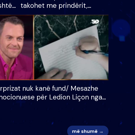
shtë
takohet me prindërit,
tëpinë
vajzën dhe bashkëshorten:
 për
S’kemi ndonjë letër divorci
adh
apo jo?
rprizat nuk kanë fund/ Mesazhe
ocionuese për Ledion Liçon nga
na dhe fëmijët e tij, moderatori
k i mban dot lotët: Nuk meritoj…
më shumë →