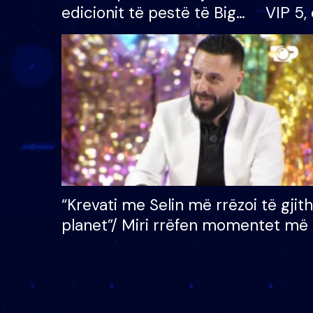
edicionit të pestë të Big
VIP 5, 
Brother VIP, rrëmben
radhës
çmimin e madh prej 100
mijë eurosh
“Krevati me Selin më rrëzoi të gjit
planet”/ Miri rrëfen momentet më 
bukura në shtëpinë e BB VIP: Do 
mungojë zilja e mëngjesit kur…