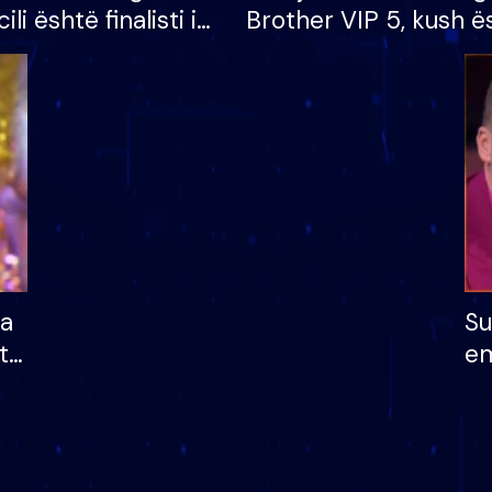
cili është finalisti i
Brother VIP 5, kush ë
 që lë shtëpinë
banori i parë që lë sh
dhe humb mundësinë
të fituar çmimin e m
ha
Su
të
em
më
në
nu