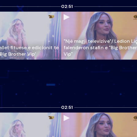
02:51
"Një magji televizive"/ Ledion Li
llet fituese e edicionit të
falenderon stafin e "Big Brother
‘Big Brother Vip’
Vip"
02:51