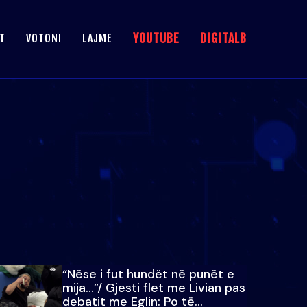
YOUTUBE
DIGITALB
T
VOTONI
LAJME
“Nëse i fut hundët në punët e
mija…”/ Gjesti flet me Livian pas
debatit me Eglin: Po të