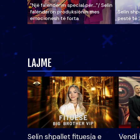
"Një falenderim special për…"/ Selin
falënderon produksionin mes
Selin shpa
emocionesh të forta
pestë të 
LAJME
Selin shpallet fituesja e
Vendi 