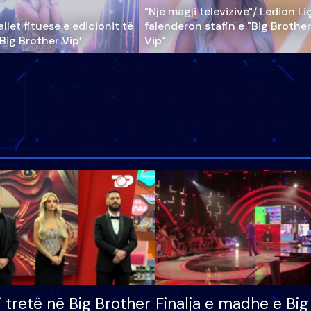
"Një magji televizive"/ Ledion Li
llet fituese e edicionit të
falenderon stafin e "Big Brother
‘Big Brother Vip’
Vip"
i tretë në Big Brother
Finalja e madhe e Big