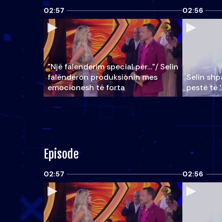
02:57
02:56
"Një falenderim special për…"/ Selin
falënderon produksionin mes
Selin shpa
emocionesh të forta
pestë të 
Episode
02:57
02:56