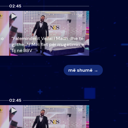
02:45
ço
"Faleminderit Vëllai i Madh dhe të
gjithë…"/ Miri flet për rrugëtimin e
tij në BBV
më shumë →
02:45