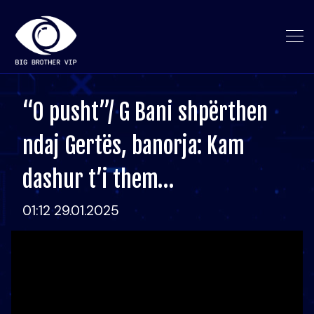
“O pusht”/ G Bani shpërthen
ndaj Gertës, banorja: Kam
dashur t’i them…
01:12 29.01.2025