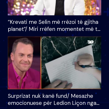
“Krevati me Selin më rrëzoi të gjitha
planet”/ Miri rrëfen momentet më të
bukura në shtëpinë e BB VIP: Do më
mungojë zilja e mëngjesit kur…
Surprizat nuk kanë fund/ Mesazhe
emocionuese për Ledion Liçon nga