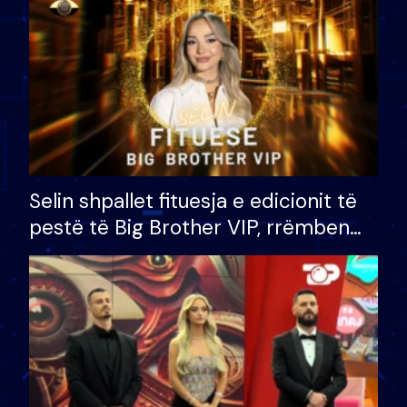
Selin shpallet fituesja e edicionit të
pestë të Big Brother VIP, rrëmben
çmimin e madh prej 100 mijë eurosh