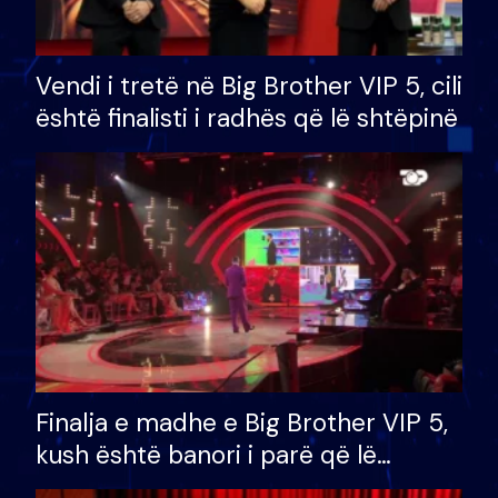
Vendi i tretë në Big Brother VIP 5, cili
është finalisti i radhës që lë shtëpinë
Finalja e madhe e Big Brother VIP 5,
kush është banori i parë që lë
shtëpinë dhe humb mundësinë për