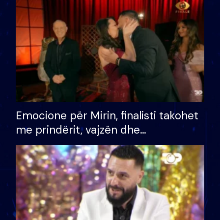
të fituar çmimin e madh
Emocione për Mirin, finalisti takohet
me prindërit, vajzën dhe
bashkëshorten: S’kemi ndonjë letër
divorci apo jo?