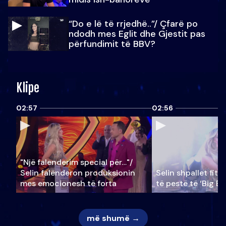
“Do e lë të rrjedhë..”/ Çfarë po
ndodh mes Eglit dhe Gjestit pas
përfundimit të BBV?
Klipe
02:57
02:56
"Një falenderim special për…"/
Selin falënderon produksionin
Selin shpallet fitu
mes emocionesh të forta
të pestë të ‘Big Br
më shumë →