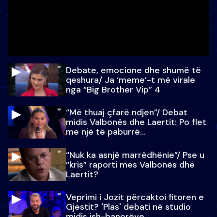
Debate, emocione dhe shumë të
qeshura/ Ja ‘meme’-t më virale
nga “Big Brother Vip” 4
“Më thuaj çfarë ndjen”/ Debat
midis Valbonës dhe Laertit: Po flet
me një të paburrë...
“Nuk ka asnjë marrëdhënie”/ Pse u
“kris” raporti mes Valbonës dhe
Laertit?
Veprimi i Jozit përcaktoi fitoren e
Gjestit? 'Plas' debati në studio
midis ish-banorëve