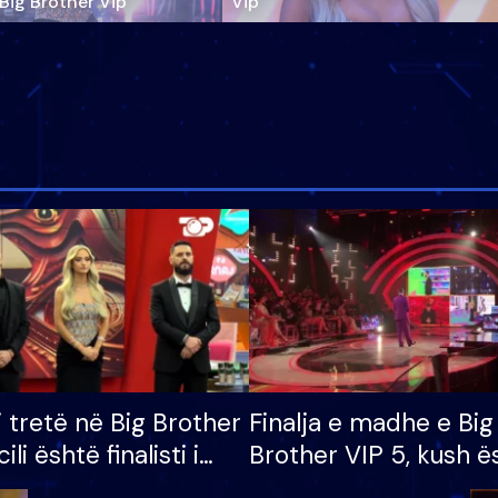
‘Big Brother Vip’
Vip"
i tretë në Big Brother
Finalja e madhe e Big
cili është finalisti i
Brother VIP 5, kush ë
 që lë shtëpinë
banori i parë që lë sh