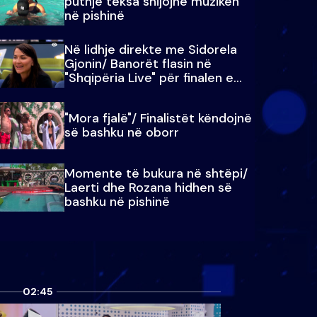
puthje teksa shijojnë muzikën
në pishinë
Në lidhje direkte me Sidorela
Gjonin/ Banorët flasin në
"Shqipëria Live" për finalen e
madhe
"Mora fjalë"/ Finalistët këndojnë
së bashku në oborr
Momente të bukura në shtëpi/
Laerti dhe Rozana hidhen së
bashku në pishinë
02:45