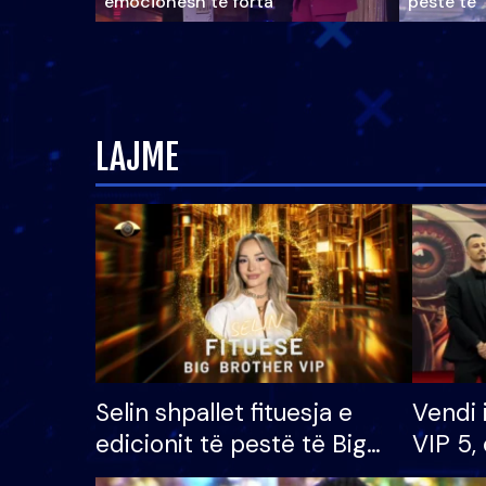
emocionesh të forta
pestë të 
LAJME
Selin shpallet fituesja e
Vendi 
edicionit të pestë të Big
VIP 5, 
Brother VIP, rrëmben
radhës