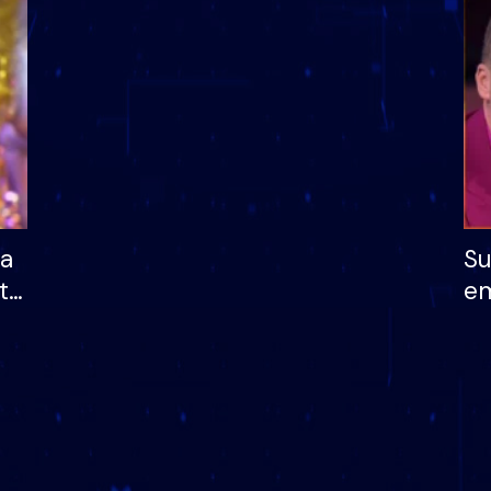
dhe humb mundësinë
të fituar çmimin e m
ha
Su
të
em
më
në
nu