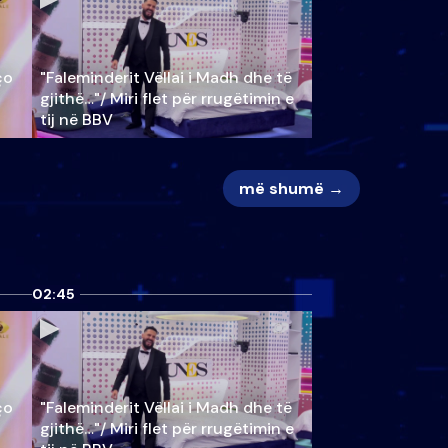
ço
"Faleminderit Vëllai i Madh dhe të
gjithë…"/ Miri flet për rrugëtimin e
tij në BBV
më shumë →
02:45
ço
"Faleminderit Vëllai i Madh dhe të
gjithë…"/ Miri flet për rrugëtimin e