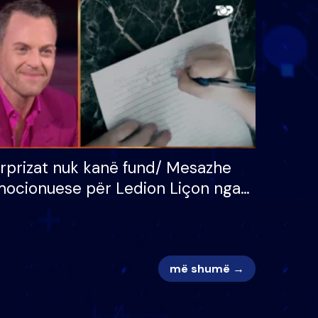
 për
S’kemi ndonjë letër divorci
adh
apo jo?
rprizat nuk kanë fund/ Mesazhe
ocionuese për Ledion Liçon nga
na dhe fëmijët e tij, moderatori
k i mban dot lotët: Nuk meritoj…
më shumë →