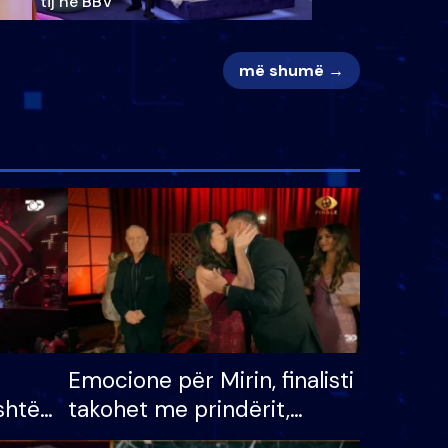
tij në BBV
më shumë →
Emocione për Mirin, finalisti
shtë
takohet me prindërit,
tëpinë
vajzën dhe bashkëshorten: