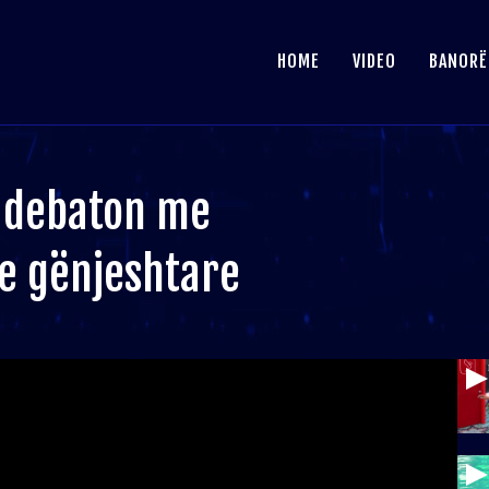
HOME
VIDEO
BANORË
a debaton me
e gënjeshtare