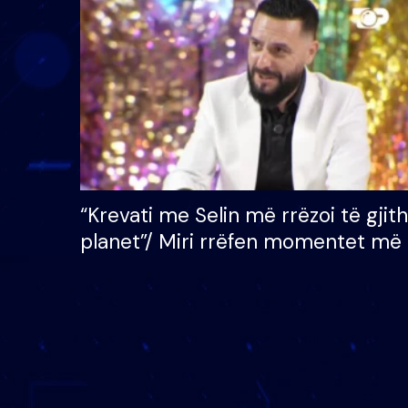
çmimin e madh prej 100
mijë eurosh
“Krevati me Selin më rrëzoi të gjit
planet”/ Miri rrëfen momentet më 
bukura në shtëpinë e BB VIP: Do 
mungojë zilja e mëngjesit kur…