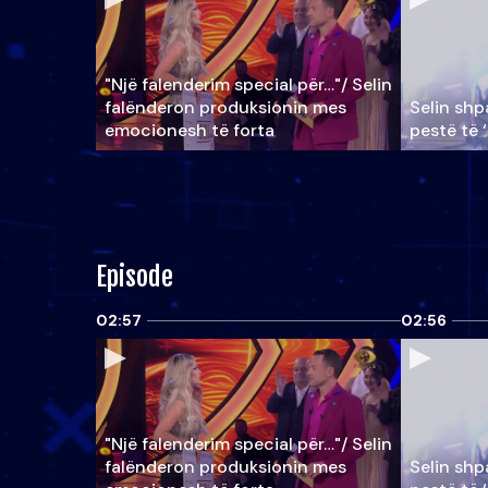
"Një falenderim special për…"/ Selin
falënderon produksionin mes
Selin shpa
emocionesh të forta
pestë të 
Episode
02:57
02:56
"Një falenderim special për…"/ Selin
falënderon produksionin mes
Selin shpa