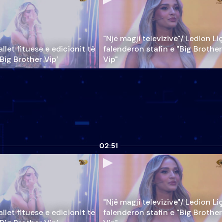
"Një magji televizive"/ Ledion Li
llet fituese e edicionit të
falenderon stafin e "Big Brother
‘Big Brother Vip’
Vip"
02:51
"Një magji televizive"/ Ledion Li
llet fituese e edicionit të
falenderon stafin e "Big Brother