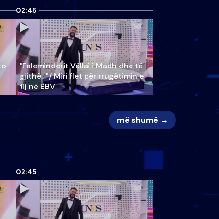
02:45
ço
"Faleminderit Vëllai i Madh dhe të
gjithë…"/ Miri flet për rrugëtimin e
tij në BBV
më shumë →
02:45