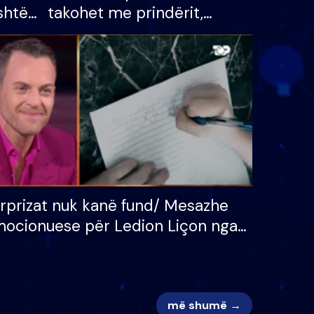
shtë
takohet me prindërit,
tëpinë
vajzën dhe bashkëshorten:
 për
S’kemi ndonjë letër divorci
adh
apo jo?
rprizat nuk kanë fund/ Mesazhe
ocionuese për Ledion Liçon nga
na dhe fëmijët e tij, moderatori
k i mban dot lotët: Nuk meritoj…
më shumë →