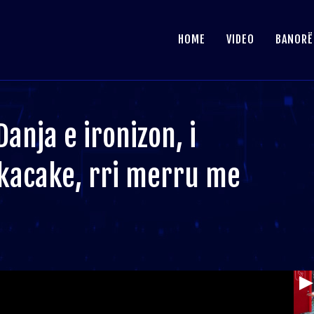
HOME
VIDEO
BANORË
anja e ironizon, i
ikacake, rri merru me