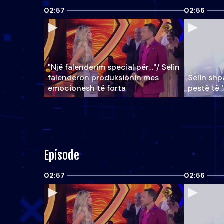
02:57
02:56
"Një falenderim special për…"/ Selin
falënderon produksionin mes
Selin shpa
emocionesh të forta
pestë të 
Episode
02:57
02:56