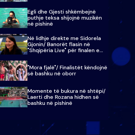
Egli dhe Gjesti shkëmbejnë
puthje teksa shijojnë muzikën
në pishinë
Në lidhje direkte me Sidorela
Gjonin/ Banorët flasin në
"Shqipëria Live" për finalen e
madhe
"Mora fjalë"/ Finalistët këndojnë
së bashku në oborr
Momente të bukura në shtëpi/
Laerti dhe Rozana hidhen së
bashku në pishinë