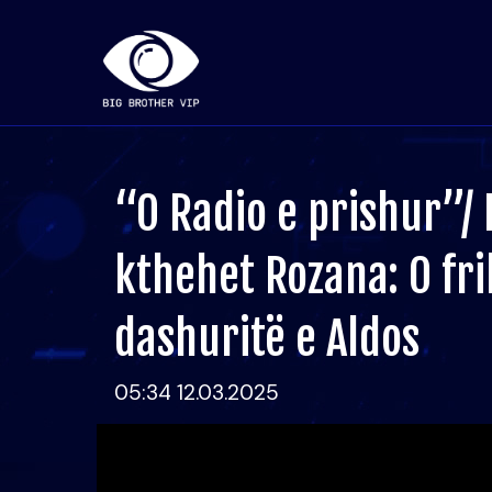
“O Radio e prishur”/ D
kthehet Rozana: O fr
dashuritë e Aldos
05:34 12.03.2025