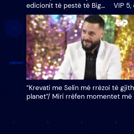
edicionit të pestë të Big
VIP 5, 
Brother VIP, rrëmben
radhës
çmimin e madh prej 100
mijë eurosh
“Krevati me Selin më rrëzoi të gjit
planet”/ Miri rrëfen momentet më 
bukura në shtëpinë e BB VIP: Do 
mungojë zilja e mëngjesit kur…