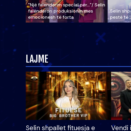
"Një falenderim special për…"/ Selin
falënderon produksionin mes
Selin shpa
emocionesh të forta
pestë të 
LAJME
Selin shpallet fituesja e
Vendi 