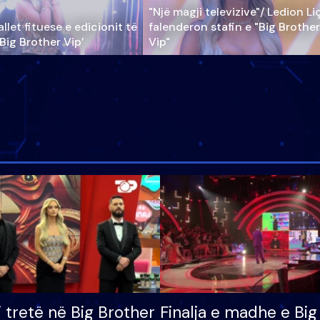
"Një magji televizive"/ Ledion Li
llet fituese e edicionit të
falenderon stafin e "Big Brother
‘Big Brother Vip’
Vip"
i tretë në Big Brother
Finalja e madhe e Big