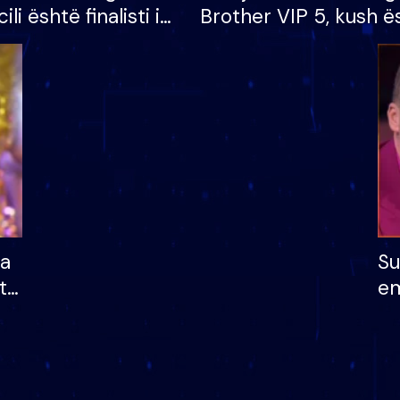
cili është finalisti i
Brother VIP 5, kush ë
 që lë shtëpinë
banori i parë që lë sh
dhe humb mundësinë
të fituar çmimin e m
ha
Su
të
em
më
në
nu