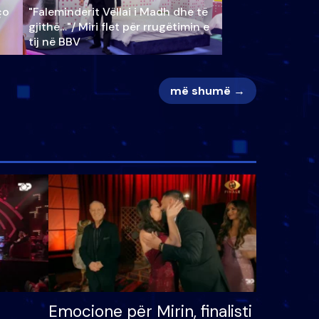
ço
"Faleminderit Vëllai i Madh dhe të
gjithë…"/ Miri flet për rrugëtimin e
tij në BBV
më shumë →
Emocione për Mirin, finalisti