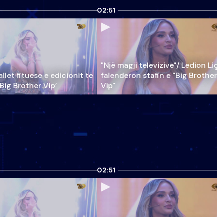
02:51
"Një magji televizive"/ Ledion Li
llet fituese e edicionit të
falenderon stafin e "Big Brother
‘Big Brother Vip’
Vip"
02:51