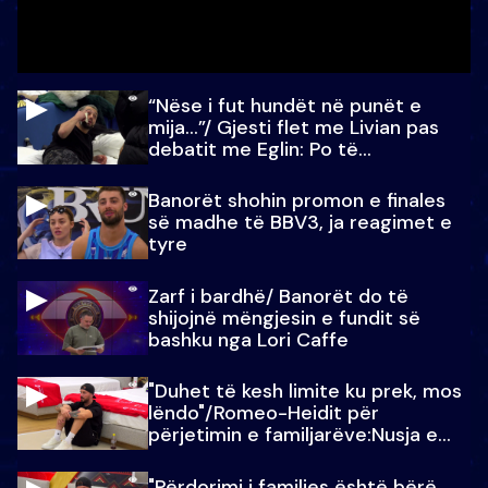
“Nëse i fut hundët në punët e
mija…”/ Gjesti flet me Livian pas
debatit me Eglin: Po të
paralajmëroj
Banorët shohin promon e finales
së madhe të BBV3, ja reagimet e
tyre
Zarf i bardhë/ Banorët do të
shijojnë mëngjesin e fundit së
bashku nga Lori Caffe
"Duhet të kesh limite ku prek, mos
lëndo"/Romeo-Heidit për
përjetimin e familjarëve:Nusja e
Julit…
"Përdorimi i familjes është bërë