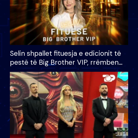
Selin shpallet fituesja e edicionit të
pestë të Big Brother VIP, rrëmben
çmimin e madh prej 100 mijë eurosh