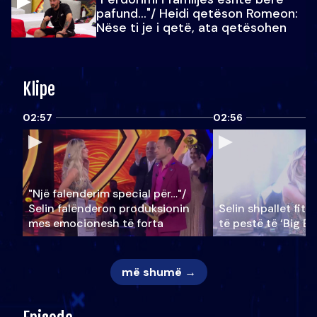
pafund…"/ Heidi qetëson Romeon:
Nëse ti je i qetë, ata qetësohen
Klipe
02:57
02:56
"Një falenderim special për…"/
Selin falënderon produksionin
Selin shpallet fitu
mes emocionesh të forta
të pestë të ‘Big Br
më shumë →