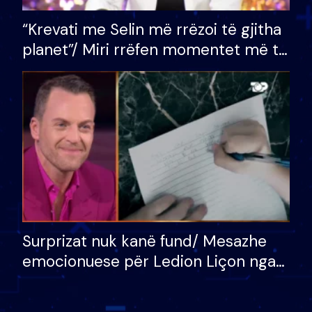
“Krevati me Selin më rrëzoi të gjitha
planet”/ Miri rrëfen momentet më të
bukura në shtëpinë e BB VIP: Do më
mungojë zilja e mëngjesit kur…
Surprizat nuk kanë fund/ Mesazhe
emocionuese për Ledion Liçon nga
nëna dhe fëmijët e tij, moderatori
nuk i mban dot lotët: Nuk meritoj…