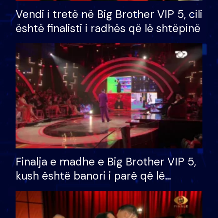
Vendi i tretë në Big Brother VIP 5, cili
është finalisti i radhës që lë shtëpinë
Finalja e madhe e Big Brother VIP 5,
kush është banori i parë që lë
shtëpinë dhe humb mundësinë për
të fituar çmimin e madh