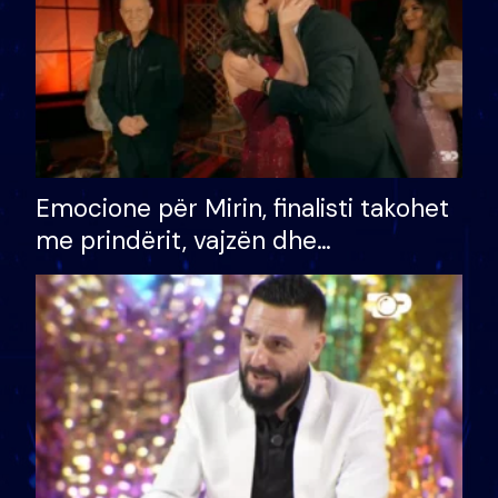
Emocione për Mirin, finalisti takohet
me prindërit, vajzën dhe
bashkëshorten: S’kemi ndonjë letër
divorci apo jo?