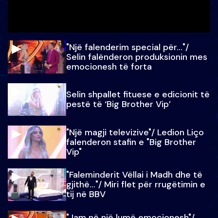
"Një falenderim special për…"/
Selin falënderon produksionin mes
emocionesh të forta
Selin shpallet fituese e edicionit të
pestë të ‘Big Brother Vip’
"Një magji televizive"/ Ledion Liço
falenderon stafin e "Big Brother
Vip"
"Faleminderit Vëllai i Madh dhe të
gjithë…"/ Miri flet për rrugëtimin e
tij në BBV
"Jam në një lumë emocionesh"/