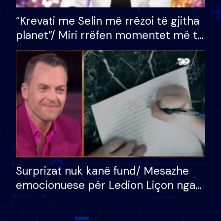
“Krevati me Selin më rrëzoi të gjitha
planet”/ Miri rrëfen momentet më të
bukura në shtëpinë e BB VIP: Do më
mungojë zilja e mëngjesit kur…
Surprizat nuk kanë fund/ Mesazhe
emocionuese për Ledion Liçon nga
nëna dhe fëmijët e tij, moderatori
nuk i mban dot lotët: Nuk meritoj…