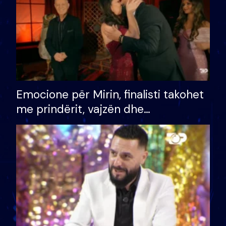
Emocione për Mirin, finalisti takohet
me prindërit, vajzën dhe
bashkëshorten: S’kemi ndonjë letër
divorci apo jo?