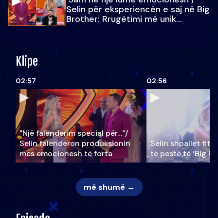
Selin për eksperiencën e saj në Big
Brother: Rrugëtimi më unik…
Klipe
02:57
02:56
"Një falenderim special për…"/
Selin falënderon produksionin
Selin shpallet fitu
mes emocionesh të forta
të pestë të ‘Big Br
më shumë →