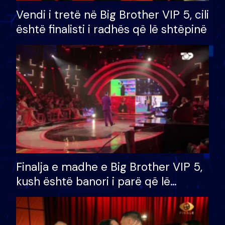
Vendi i tretë në Big Brother VIP 5, cili
është finalisti i radhës që lë shtëpinë
Finalja e madhe e Big Brother VIP 5,
kush është banori i parë që lë
shtëpinë dhe humb mundësinë për
të fituar çmimin e madh