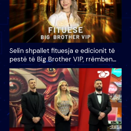
Selin shpallet fituesja e edicionit të
pestë të Big Brother VIP, rrëmben
çmimin e madh prej 100 mijë eurosh