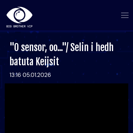
"O sensor, oo..."/ Selin i hedh
batuta Keijsit
13:16 05.01.2026