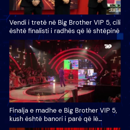
Vendi i tretë në Big Brother VIP 5, cili
është finalisti i radhës që lë shtëpinë
Finalja e madhe e Big Brother VIP 5,
kush është banori i parë që lë
shtëpinë dhe humb mundësinë për