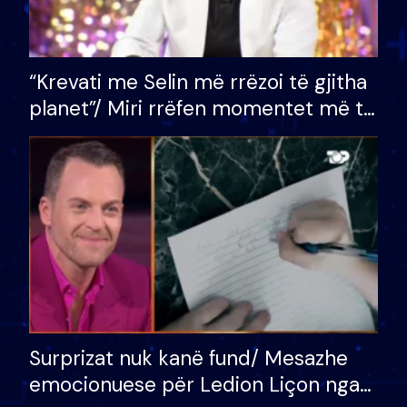
“Krevati me Selin më rrëzoi të gjitha
planet”/ Miri rrëfen momentet më të
bukura në shtëpinë e BB VIP: Do më
mungojë zilja e mëngjesit kur…
Surprizat nuk kanë fund/ Mesazhe
emocionuese për Ledion Liçon nga