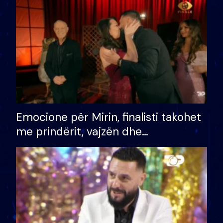
të fituar çmimin e madh
Emocione për Mirin, finalisti takohet
me prindërit, vajzën dhe
bashkëshorten: S’kemi ndonjë letër
divorci apo jo?