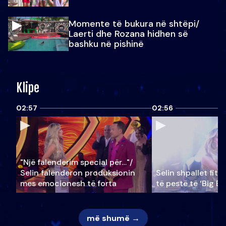
Momente të bukura në shtëpi/
Laerti dhe Rozana hidhen së
bashku në pishinë
Klipe
02:57
02:56
"Një falenderim special për…"/
Selin falënderon produksionin
Selin shpallet fitu
mes emocionesh të forta
të pestë të ‘Big Br
më shumë →