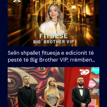
Selin shpallet fituesja e edicionit të
pestë të Big Brother VIP, rrëmben
çmimin e madh prej 100 mijë eurosh