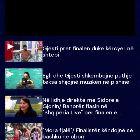
Gjesti pret finalen duke kërcyer në
shtëpi
Egli dhe Gjesti shkëmbejnë puthje
teksa shijojnë muzikën në pishinë
Në lidhje direkte me Sidorela
Gjonin/ Banorët flasin në
"Shqipëria Live" për finalen e
madhe
"Mora fjalë"/ Finalistët këndojnë së
bashku në oborr