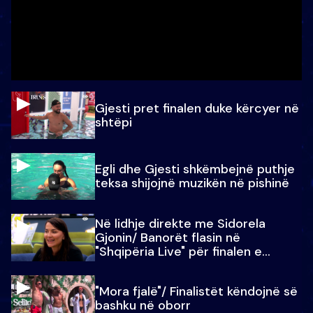
Gjesti pret finalen duke kërcyer në
shtëpi
Egli dhe Gjesti shkëmbejnë puthje
teksa shijojnë muzikën në pishinë
Në lidhje direkte me Sidorela
Gjonin/ Banorët flasin në
"Shqipëria Live" për finalen e
madhe
"Mora fjalë"/ Finalistët këndojnë së
bashku në oborr