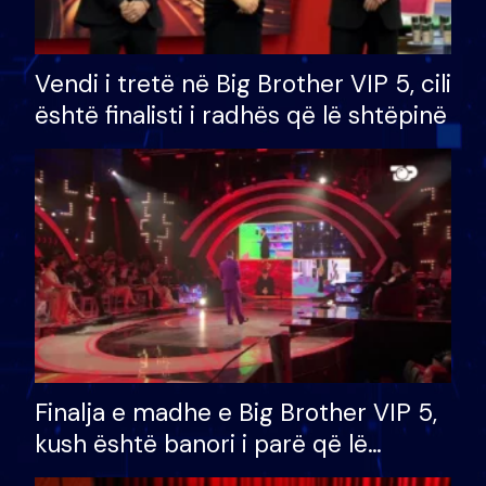
Vendi i tretë në Big Brother VIP 5, cili
është finalisti i radhës që lë shtëpinë
Finalja e madhe e Big Brother VIP 5,
kush është banori i parë që lë
shtëpinë dhe humb mundësinë për