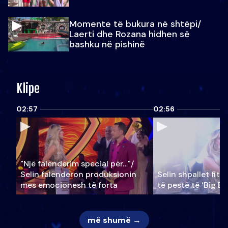
Momente të bukura në shtëpi/
Laerti dhe Rozana hidhen së
bashku në pishinë
Klipe
02:57
02:56
"Një falenderim special për…"/
Selin falënderon produksionin
Selin shpallet fitu
mes emocionesh të forta
të pestë të ‘Big Br
më shumë →