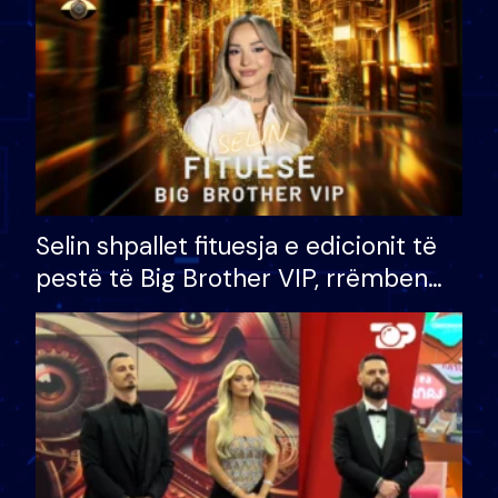
Selin shpallet fituesja e edicionit të
pestë të Big Brother VIP, rrëmben
çmimin e madh prej 100 mijë eurosh