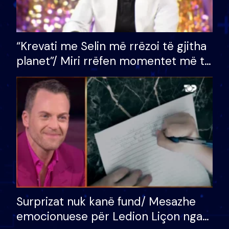
“Krevati me Selin më rrëzoi të gjitha
planet”/ Miri rrëfen momentet më të
bukura në shtëpinë e BB VIP: Do më
mungojë zilja e mëngjesit kur…
Surprizat nuk kanë fund/ Mesazhe
emocionuese për Ledion Liçon nga