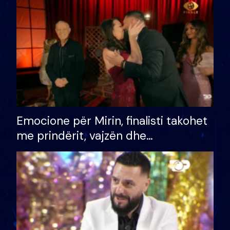
të fituar çmimin e madh
Emocione për Mirin, finalisti takohet
me prindërit, vajzën dhe
bashkëshorten: S’kemi ndonjë letër
divorci apo jo?