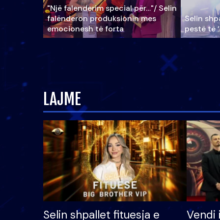
"Një falenderim special për…"/ Selin
falënderon produksionin mes
Selin shpa
emocionesh të forta
pestë të 
LAJME
Selin shpallet fituesja e
Vendi 