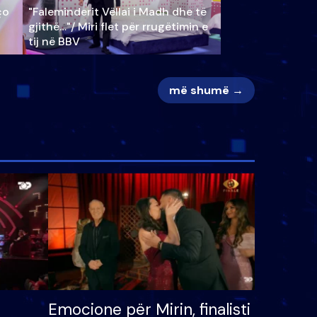
ço
"Faleminderit Vëllai i Madh dhe të
gjithë…"/ Miri flet për rrugëtimin e
tij në BBV
më shumë →
Emocione për Mirin, finalisti