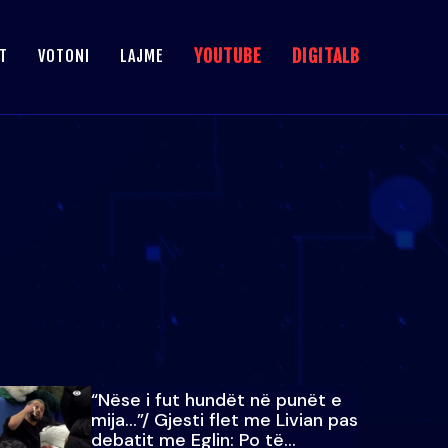
YOUTUBE
DIGITALB
T
VOTONI
LAJME
“Nëse i fut hundët në punët e
mija…”/ Gjesti flet me Livian pas
debatit me Eglin: Po të