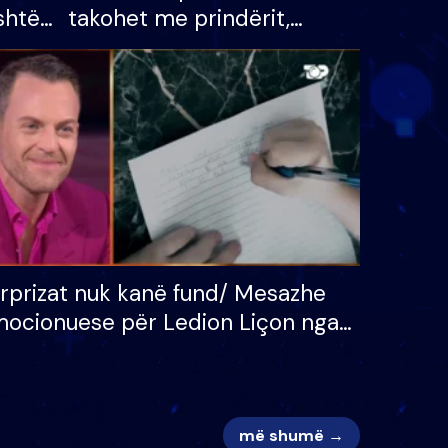
shtë
takohet me prindërit,
tëpinë
vajzën dhe bashkëshorten:
 për
S’kemi ndonjë letër divorci
adh
apo jo?
rprizat nuk kanë fund/ Mesazhe
ocionuese për Ledion Liçon nga
na dhe fëmijët e tij, moderatori
k i mban dot lotët: Nuk meritoj…
më shumë →