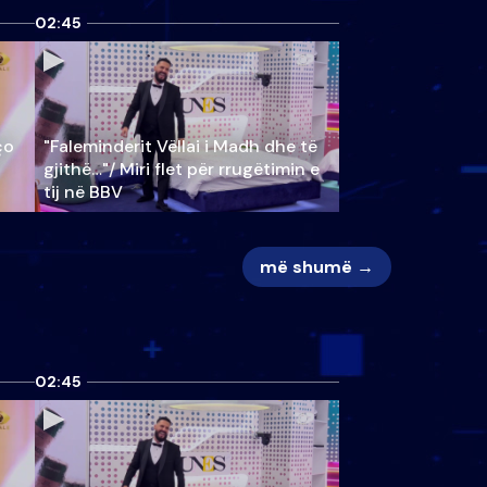
02:45
ço
"Faleminderit Vëllai i Madh dhe të
gjithë…"/ Miri flet për rrugëtimin e
tij në BBV
më shumë →
02:45