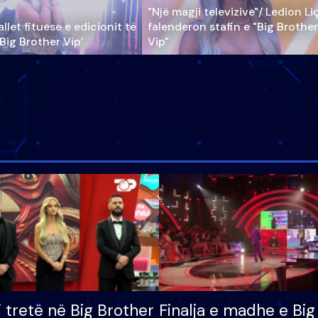
"Një magji televizive"/ Ledion Li
llet fituese e edicionit të
falenderon stafin e "Big Brother
‘Big Brother Vip’
Vip"
i tretë në Big Brother
Finalja e madhe e Big