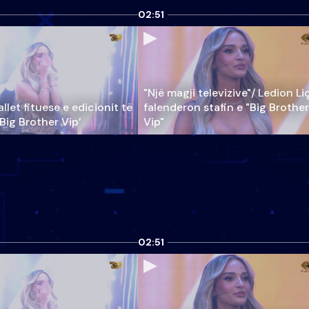
02:51
"Një magji televizive"/ Ledion Li
llet fituese e edicionit të
falenderon stafin e "Big Brother
‘Big Brother Vip’
Vip"
02:51