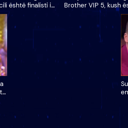
cili është finalisti i
Brother VIP 5, kush ë
 që lë shtëpinë
banori i parë që lë sh
dhe humb mundësinë
të fituar çmimin e m
ha
Su
të
em
më
në
nu