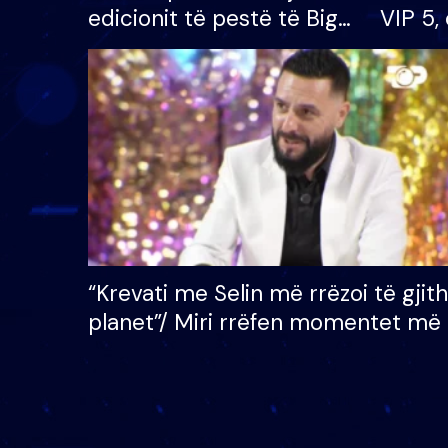
edicionit të pestë të Big
VIP 5, 
Brother VIP, rrëmben
radhës
çmimin e madh prej 100
mijë eurosh
“Krevati me Selin më rrëzoi të gjit
planet”/ Miri rrëfen momentet më 
bukura në shtëpinë e BB VIP: Do 
mungojë zilja e mëngjesit kur…