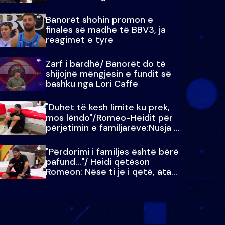
paralajmëroj
Banorët shohin promon e
finales së madhe të BBV3, ja
reagimet e tyre
Zarf i bardhë/ Banorët do të
shijojnë mëngjesin e fundit së
bashku nga Lori Caffe
"Duhet të kesh limite ku prek,
mos lëndo"/Romeo-Heidit për
përjetimin e familjarëve:Nusja e
Julit…
"Përdorimi i familjes është bërë
pafund…"/ Heidi qetëson
Romeon: Nëse ti je i qetë, ata
qetësohen