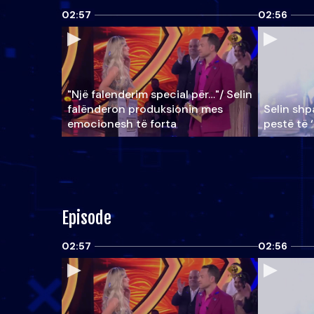
02:57
02:56
"Një falenderim special për…"/ Selin
falënderon produksionin mes
Selin shpa
emocionesh të forta
pestë të 
Episode
02:57
02:56