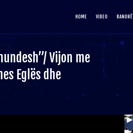
HOME
VIDEO
BANORË
mundesh”/ Vijon me
mes Eglës dhe