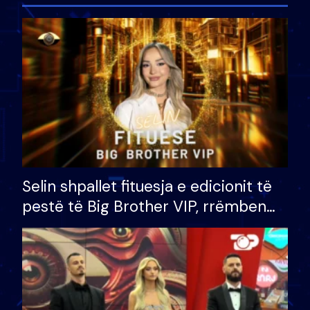
Selin shpallet fituesja e edicionit të
pestë të Big Brother VIP, rrëmben
çmimin e madh prej 100 mijë eurosh