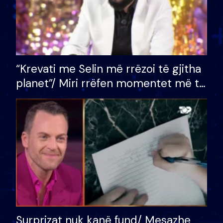
“Krevati me Selin më rrëzoi të gjitha
planet”/ Miri rrëfen momentet më të
bukura në shtëpinë e BB VIP: Do më
mungojë zilja e mëngjesit kur…
Surprizat nuk kanë fund/ Mesazhe