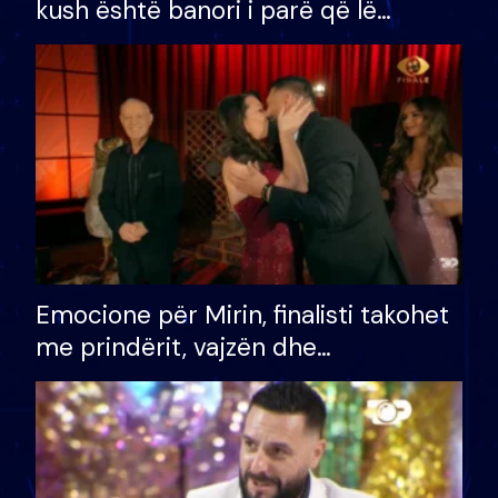
kush është banori i parë që lë
shtëpinë dhe humb mundësinë për
të fituar çmimin e madh
Emocione për Mirin, finalisti takohet
me prindërit, vajzën dhe
bashkëshorten: S’kemi ndonjë letër
divorci apo jo?