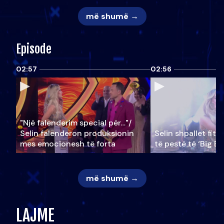
më shumë →
Episode
02:57
02:56
"Një falenderim special për…"/
Selin falënderon produksionin
Selin shpallet fitu
mes emocionesh të forta
të pestë të ‘Big Br
më shumë →
LAJME