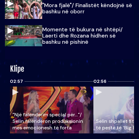
"Mora fjalë"/ Finalistët këndojnë së
bashku në oborr
Momente të bukura në shtëpi/
Laerti dhe Rozana hidhen së
bashku në pishinë
Klipe
02:57
02:56
"Një falenderim special për…"/
Selin falënderon produksionin
Selin shpallet fitu
mes emocionesh të forta
të pestë të ‘Big Br