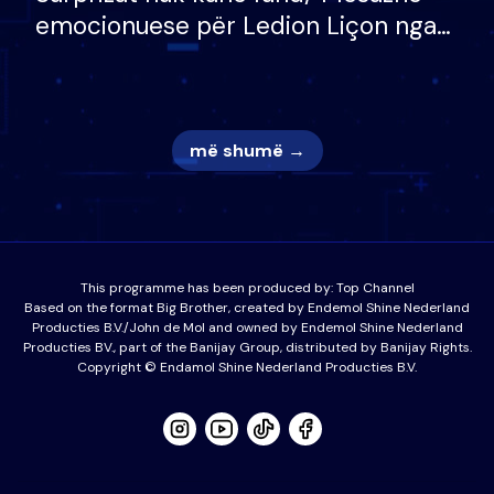
emocionuese për Ledion Liçon nga
nëna dhe fëmijët e tij, moderatori
nuk i mban dot lotët: Nuk meritoj…
më shumë →
This programme has been produced by:
Top Channel
Based on the format Big Brother, created by Endemol Shine Nederland
Producties B.V./John de Mol and owned by Endemol Shine Nederland
Producties BV., part of the Banijay Group, distributed by Banijay Rights.
Copyright © Endamol Shine Nederland Producties B.V.