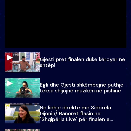
Gjesti pret finalen duke kërcyer në
shtëpi
Egli dhe Gjesti shkëmbejnë puthje
teksa shijojnë muzikën në pishinë
Në lidhje direkte me Sidorela
Gjonin/ Banorët flasin në
"Shqipëria Live" për finalen e
madhe