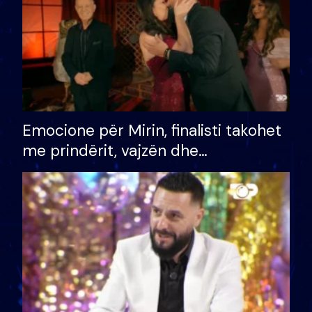
Emocione për Mirin, finalisti takohet
me prindërit, vajzën dhe
bashkëshorten: S’kemi ndonjë letër
divorci apo jo?