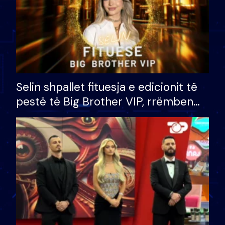
Selin shpallet fituesja e edicionit të
pestë të Big Brother VIP, rrëmben
çmimin e madh prej 100 mijë eurosh