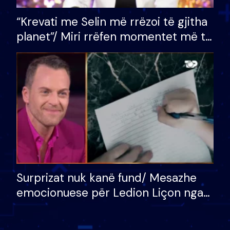
“Krevati me Selin më rrëzoi të gjitha
planet”/ Miri rrëfen momentet më të
bukura në shtëpinë e BB VIP: Do më
mungojë zilja e mëngjesit kur…
Surprizat nuk kanë fund/ Mesazhe
emocionuese për Ledion Liçon nga
nëna dhe fëmijët e tij, moderatori
nuk i mban dot lotët: Nuk meritoj…