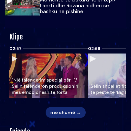
Laerti dhe Rozana hidhen së
bashku në pishinë
Klipe
02:57
02:56
"Një falenderim special për…"/
Selin falënderon produksionin
Selin shpallet fitu
mes emocionesh të forta
të pestë të ‘Big Br
më shumë →