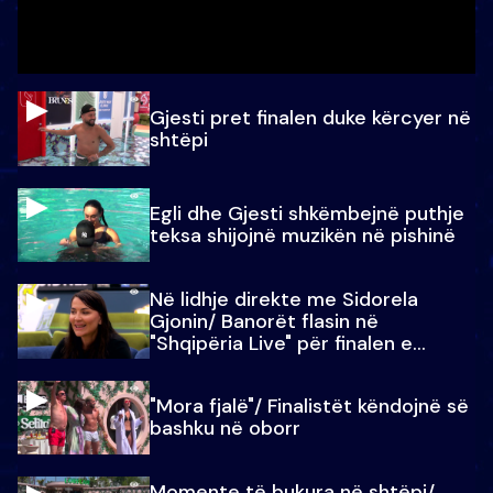
Gjesti pret finalen duke kërcyer në
shtëpi
Egli dhe Gjesti shkëmbejnë puthje
teksa shijojnë muzikën në pishinë
Në lidhje direkte me Sidorela
Gjonin/ Banorët flasin në
"Shqipëria Live" për finalen e
madhe
"Mora fjalë"/ Finalistët këndojnë së
bashku në oborr
Momente të bukura në shtëpi/