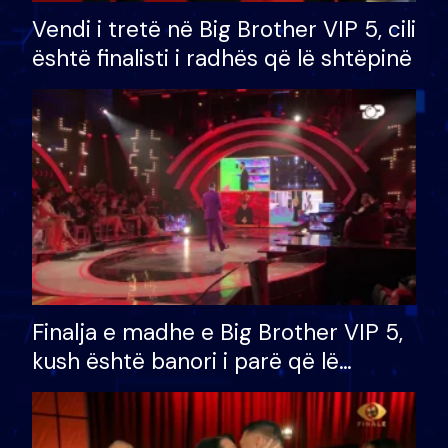
Vendi i tretë në Big Brother VIP 5, cili
është finalisti i radhës që lë shtëpinë
Finalja e madhe e Big Brother VIP 5,
kush është banori i parë që lë
shtëpinë dhe humb mundësinë për
të fituar çmimin e madh