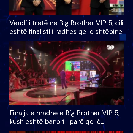
Vendi i tretë në Big Brother VIP 5, cili
është finalisti i radhës që lë shtëpinë
Finalja e madhe e Big Brother VIP 5,
kush është banori i parë që lë
shtëpinë dhe humb mundësinë për