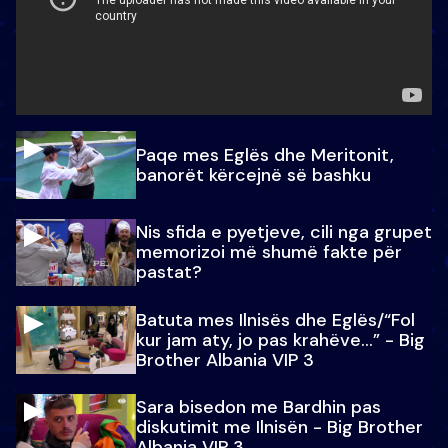
Paqe mes Eglës dhe Meritonit,
banorët kërcejnë së bashku
Nis sfida e pyetjeve, cili nga grupet
memorizoi më shumë fakte për
pastat?
Batuta mes Ilnisës dhe Eglës/“Fol
kur jam aty, jo pas krahëve…” - Big
Brother Albania VIP 3
Sara bisedon me Bardhin pas
diskutimit me Ilnisën - Big Brother
Albania VIP 3