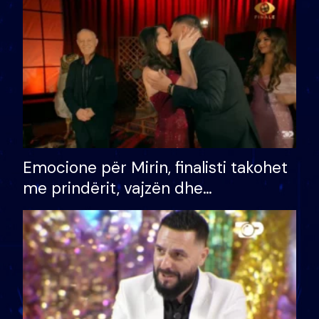
të fituar çmimin e madh
Emocione për Mirin, finalisti takohet
me prindërit, vajzën dhe
bashkëshorten: S’kemi ndonjë letër
divorci apo jo?