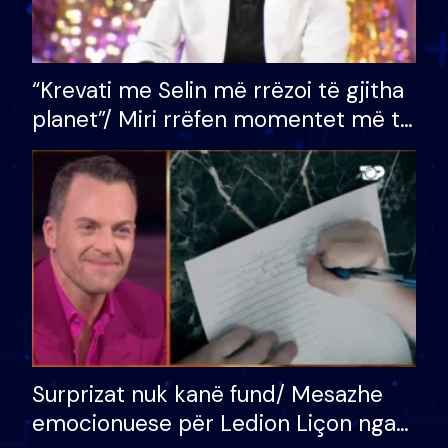
“Krevati me Selin më rrëzoi të gjitha
planet”/ Miri rrëfen momentet më të
bukura në shtëpinë e BB VIP: Do më
mungojë zilja e mëngjesit kur…
Surprizat nuk kanë fund/ Mesazhe
emocionuese për Ledion Liçon nga