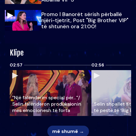
Promo l Banorët sërish përballë
njëri-tjetrit, Post "Big Brother VIP"
të shtunën ora 21:00!
Klipe
02:57
02:56
"Një falenderim special për…"/
Selin falënderon produksionin
Selin shpallet fitu
mes emocionesh të forta
të pestë të ‘Big Br
më shumë →