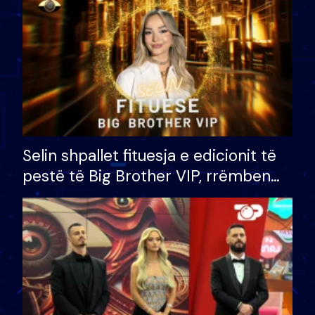
Selin shpallet fituesja e edicionit të
pestë të Big Brother VIP, rrëmben
çmimin e madh prej 100 mijë eurosh