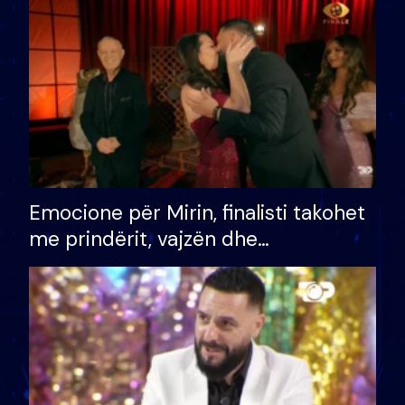
të fituar çmimin e madh
Emocione për Mirin, finalisti takohet
me prindërit, vajzën dhe
bashkëshorten: S’kemi ndonjë letër
divorci apo jo?