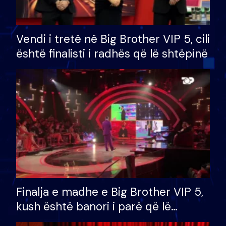
Vendi i tretë në Big Brother VIP 5, cili
është finalisti i radhës që lë shtëpinë
Finalja e madhe e Big Brother VIP 5,
kush është banori i parë që lë
shtëpinë dhe humb mundësinë për