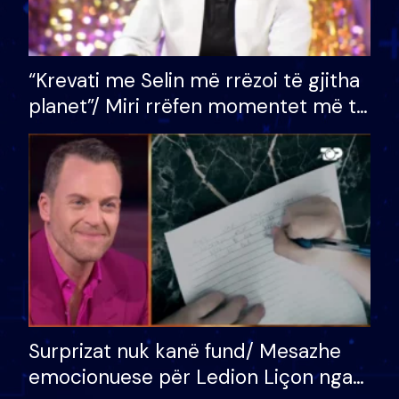
“Krevati me Selin më rrëzoi të gjitha
planet”/ Miri rrëfen momentet më të
bukura në shtëpinë e BB VIP: Do më
mungojë zilja e mëngjesit kur…
Surprizat nuk kanë fund/ Mesazhe
emocionuese për Ledion Liçon nga