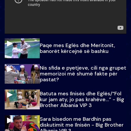
Paqe mes Eglës dhe Meritonit,
banorët kërcejnë së bashku
Nis sfida e pyetjeve, cili nga grupet
memorizoi më shumë fakte për
pastat?
Batuta mes Ilnisës dhe Eglës/“Fol
kur jam aty, jo pas krahëve…” - Big
Brother Albania VIP 3
Sara bisedon me Bardhin pas
diskutimit me Ilnisën - Big Brother
Albania VIP 3