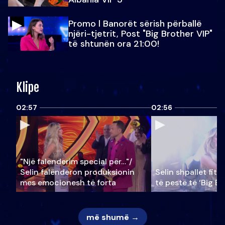
Promo l Banorët sërish përballë
njëri-tjetrit, Post "Big Brother VIP"
të shtunën ora 21:00!
Klipe
02:57
02:56
"Një falenderim special për…"/
Selin falënderon produksionin
Selin shpallet fitu
mes emocionesh të forta
të pestë të ‘Big Br
më shumë →