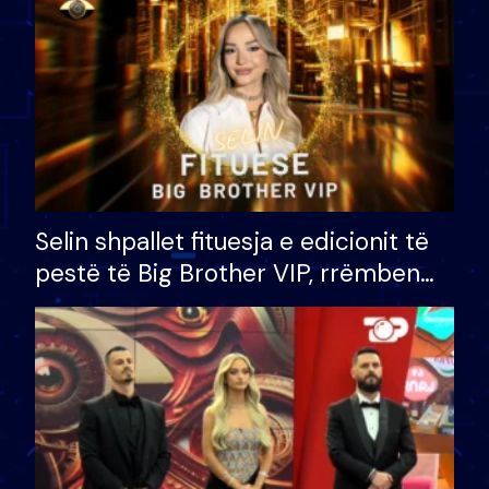
Selin shpallet fituesja e edicionit të
pestë të Big Brother VIP, rrëmben
çmimin e madh prej 100 mijë eurosh