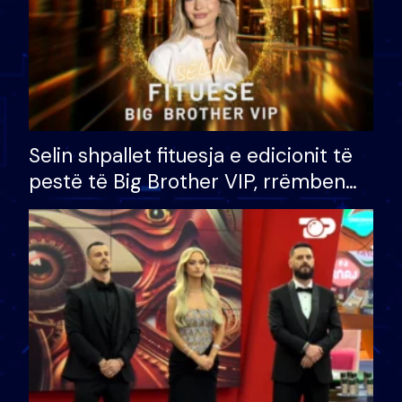
Selin shpallet fituesja e edicionit të
pestë të Big Brother VIP, rrëmben
çmimin e madh prej 100 mijë eurosh