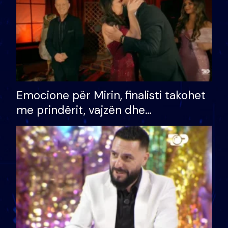
Emocione për Mirin, finalisti takohet
me prindërit, vajzën dhe
bashkëshorten: S’kemi ndonjë letër
divorci apo jo?