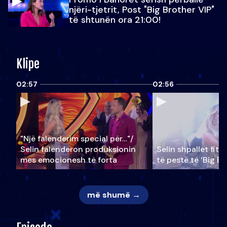
njëri-tjetrit, Post "Big Brother VIP"
të shtunën ora 21:00!
Klipe
02:57
02:56
"Një falenderim special për…"/
Selin falënderon produksionin
Selin shpallet fitu
mes emocionesh të forta
të pestë të ‘Big Br
më shumë →