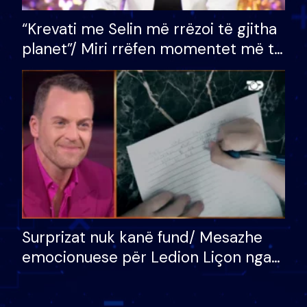
“Krevati me Selin më rrëzoi të gjitha
planet”/ Miri rrëfen momentet më të
bukura në shtëpinë e BB VIP: Do më
mungojë zilja e mëngjesit kur…
Surprizat nuk kanë fund/ Mesazhe
emocionuese për Ledion Liçon nga
nëna dhe fëmijët e tij, moderatori
nuk i mban dot lotët: Nuk meritoj…