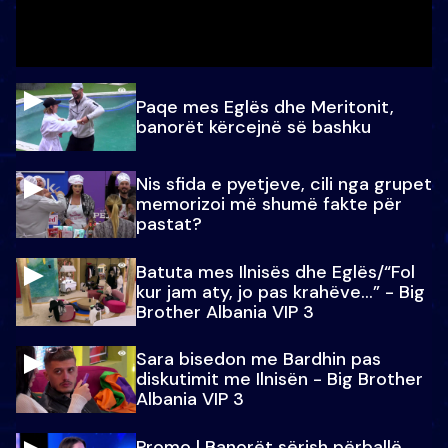
Paqe mes Eglës dhe Meritonit,
banorët kërcejnë së bashku
Nis sfida e pyetjeve, cili nga grupet
memorizoi më shumë fakte për
pastat?
Batuta mes Ilnisës dhe Eglës/“Fol
kur jam aty, jo pas krahëve…” - Big
Brother Albania VIP 3
Sara bisedon me Bardhin pas
diskutimit me Ilnisën - Big Brother
Albania VIP 3
Promo l Banorët sërish përballë