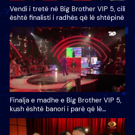
Vendi i tretë në Big Brother VIP 5, cili
është finalisti i radhës që lë shtëpinë
Finalja e madhe e Big Brother VIP 5,
kush është banori i parë që lë
shtëpinë dhe humb mundësinë për
të fituar çmimin e madh