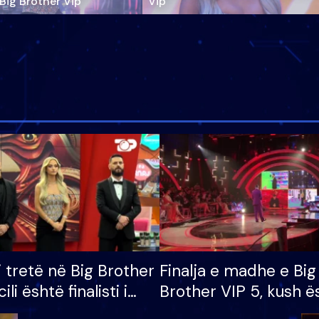
‘Big Brother Vip’
Vip"
i tretë në Big Brother
Finalja e madhe e Big
cili është finalisti i
Brother VIP 5, kush ë
 që lë shtëpinë
banori i parë që lë sh