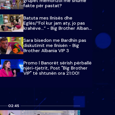
grupet memorizoi më shumë
fakte për pastat?
Batuta mes Ilnisës dhe
Eglës/“Fol kur jam aty, jo pas
krahëve…” - Big Brother Albania
VIP 3
Sara bisedon me Bardhin pas
diskutimit me Ilnisën - Big
Brother Albania VIP 3
Promo l Banorët sërish përballë
njëri-tjetrit, Post "Big Brother
VIP" të shtunën ora 21:00!
02:45