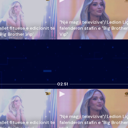
"Një magji televizive"/ Ledion Li
llet fituese e edicionit të
falenderon stafin e "Big Brother
‘Big Brother Vip’
Vip"
02:51
"Një magji televizive"/ Ledion Li
llet fituese e edicionit të
falenderon stafin e "Big Brother