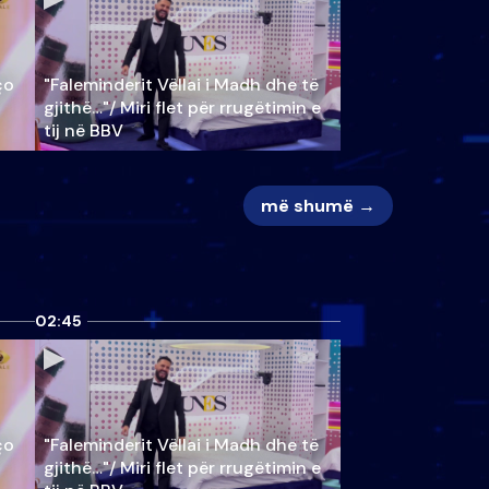
ço
"Faleminderit Vëllai i Madh dhe të
gjithë…"/ Miri flet për rrugëtimin e
tij në BBV
më shumë →
02:45
ço
"Faleminderit Vëllai i Madh dhe të
gjithë…"/ Miri flet për rrugëtimin e