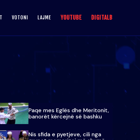
YOUTUBE
DIGITALB
T
VOTONI
LAJME
Paqe mes Eglës dhe Meritonit,
banorët kërcejnë së bashku
Nis sfida e pyetjeve, cili nga