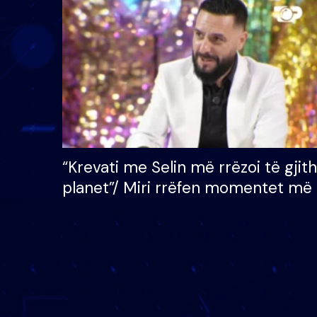
çmimin e madh prej 100
mijë eurosh
“Krevati me Selin më rrëzoi të gjit
planet”/ Miri rrëfen momentet më 
bukura në shtëpinë e BB VIP: Do 
mungojë zilja e mëngjesit kur…