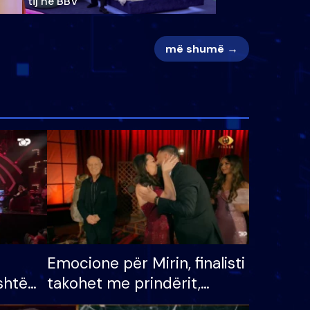
tij në BBV
më shumë →
Emocione për Mirin, finalisti
shtë
takohet me prindërit,
tëpinë
vajzën dhe bashkëshorten: