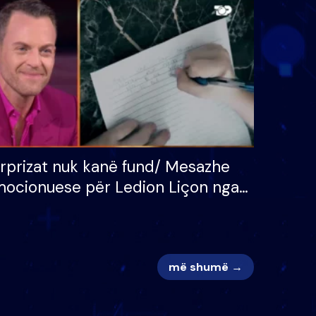
 për
S’kemi ndonjë letër divorci
adh
apo jo?
rprizat nuk kanë fund/ Mesazhe
ocionuese për Ledion Liçon nga
na dhe fëmijët e tij, moderatori
k i mban dot lotët: Nuk meritoj…
më shumë →