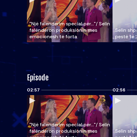
"Një falenderim special për…"/ Selin
falënderon produksionin mes
Selin shpa
emocionesh të forta
pestë të 
Episode
02:57
02:56
"Një falenderim special për…"/ Selin
falënderon produksionin mes
Selin shpa