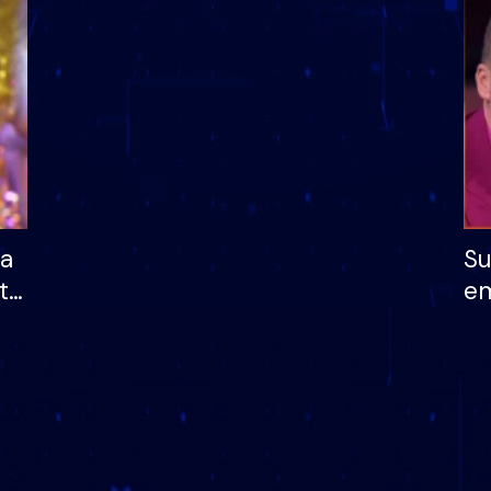
dhe humb mundësinë
të fituar çmimin e m
ha
Su
të
em
më
në
nu