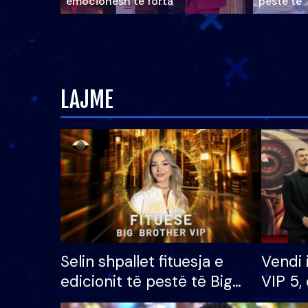
emocionesh të forta
pestë të 
LAJME
Selin shpallet fituesja e
Vendi 
edicionit të pestë të Big
VIP 5, 
Brother VIP, rrëmben
radhës