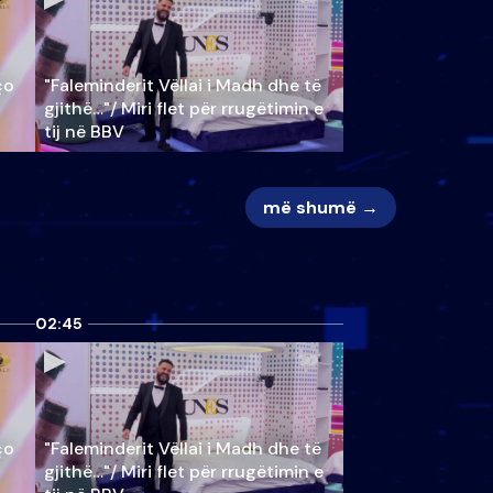
ço
"Faleminderit Vëllai i Madh dhe të
gjithë…"/ Miri flet për rrugëtimin e
tij në BBV
më shumë →
02:45
ço
"Faleminderit Vëllai i Madh dhe të
gjithë…"/ Miri flet për rrugëtimin e