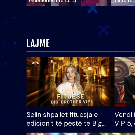
emocionesh të forta
pestë të 
LAJME
Selin shpallet fituesja e
Vendi 
edicionit të pestë të Big
VIP 5, 
Brother VIP, rrëmben
radhës