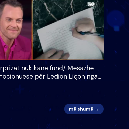
 për
S’kemi ndonjë letër divorci
adh
apo jo?
rprizat nuk kanë fund/ Mesazhe
ocionuese për Ledion Liçon nga
na dhe fëmijët e tij, moderatori
k i mban dot lotët: Nuk meritoj…
më shumë →