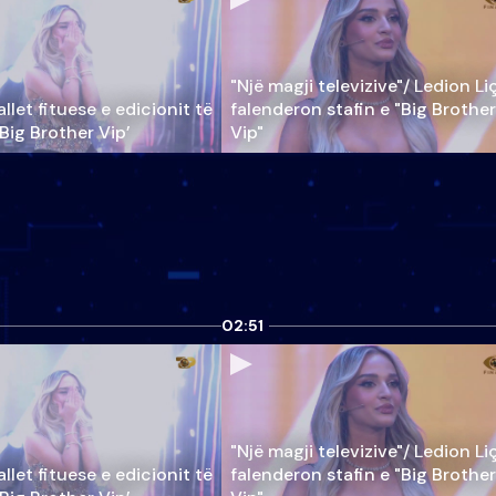
"Një magji televizive"/ Ledion Li
llet fituese e edicionit të
falenderon stafin e "Big Brother
‘Big Brother Vip’
Vip"
02:51
"Një magji televizive"/ Ledion Li
llet fituese e edicionit të
falenderon stafin e "Big Brother