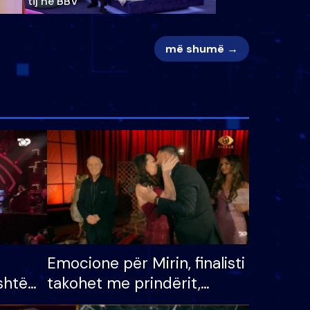
tij në BBV
më shumë →
Emocione për Mirin, finalisti
shtë
takohet me prindërit,
tëpinë
vajzën dhe bashkëshorten: