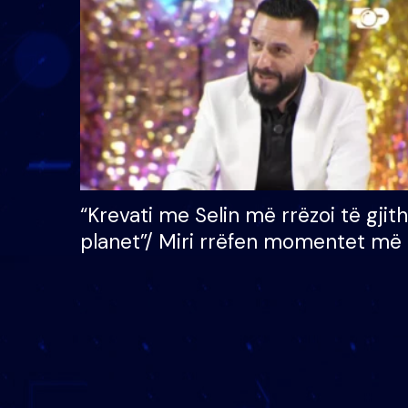
çmimin e madh prej 100
mijë eurosh
“Krevati me Selin më rrëzoi të gjit
planet”/ Miri rrëfen momentet më 
bukura në shtëpinë e BB VIP: Do 
mungojë zilja e mëngjesit kur…