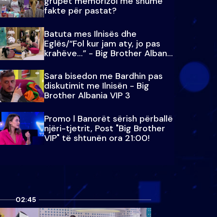
grupet memorizoi më shumë
fakte për pastat?
Batuta mes Ilnisës dhe
Eglës/“Fol kur jam aty, jo pas
krahëve…” - Big Brother Albania
VIP 3
Sara bisedon me Bardhin pas
diskutimit me Ilnisën - Big
Brother Albania VIP 3
Promo l Banorët sërish përballë
njëri-tjetrit, Post "Big Brother
VIP" të shtunën ora 21:00!
02:45