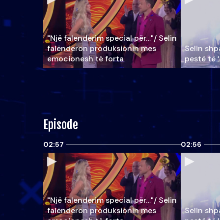
"Një falenderim special për…"/ Selin
falënderon produksionin mes
Selin shpa
emocionesh të forta
pestë të 
Episode
02:57
02:56
"Një falenderim special për…"/ Selin
falënderon produksionin mes
Selin shpa