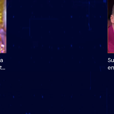
dhe humb mundësinë
të fituar çmimin e m
ha
Su
të
em
më
në
nu