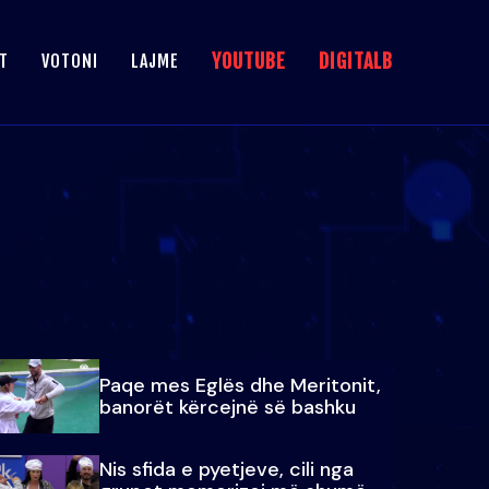
YOUTUBE
DIGITALB
T
VOTONI
LAJME
Paqe mes Eglës dhe Meritonit,
banorët kërcejnë së bashku
Nis sfida e pyetjeve, cili nga