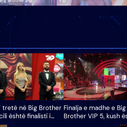
‘Big Brother Vip’
Vip"
i tretë në Big Brother
Finalja e madhe e Big
cili është finalisti i
Brother VIP 5, kush ë
 që lë shtëpinë
banori i parë që lë sh