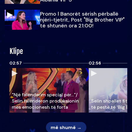
Promo l Banorët sërish përballë
njëri-tjetrit, Post "Big Brother VIP"
të shtunën ora 21:00!
Klipe
02:57
02:56
"Një falenderim special për…"/
Selin falënderon produksionin
Selin shpallet fitu
mes emocionesh të forta
të pestë të ‘Big Br
më shumë →