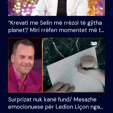
“Krevati me Selin më rrëzoi të gjitha
planet”/ Miri rrëfen momentet më të
bukura në shtëpinë e BB VIP: Do më
mungojë zilja e mëngjesit kur…
Surprizat nuk kanë fund/ Mesazhe
emocionuese për Ledion Liçon nga