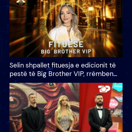
Selin shpallet fituesja e edicionit të
pestë të Big Brother VIP, rrëmben
çmimin e madh prej 100 mijë eurosh