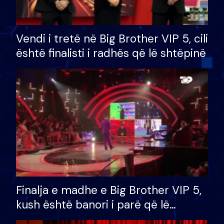
Vendi i tretë në Big Brother VIP 5, cili
është finalisti i radhës që lë shtëpinë
Finalja e madhe e Big Brother VIP 5,
kush është banori i parë që lë
shtëpinë dhe humb mundësinë për