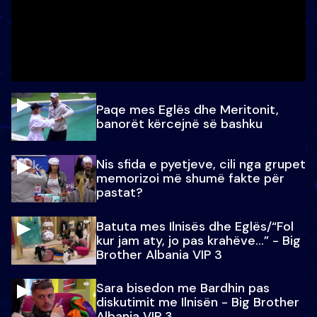
Paqe mes Eglës dhe Meritonit,
banorët kërcejnë së bashku
Nis sfida e pyetjeve, cili nga grupet
memorizoi më shumë fakte për
pastat?
Batuta mes Ilnisës dhe Eglës/“Fol
kur jam aty, jo pas krahëve…” - Big
Brother Albania VIP 3
Sara bisedon me Bardhin pas
diskutimit me Ilnisën - Big Brother
Albania VIP 3