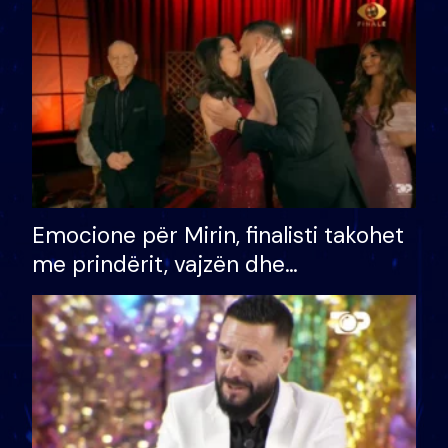
të fituar çmimin e madh
Emocione për Mirin, finalisti takohet
me prindërit, vajzën dhe
bashkëshorten: S’kemi ndonjë letër
divorci apo jo?