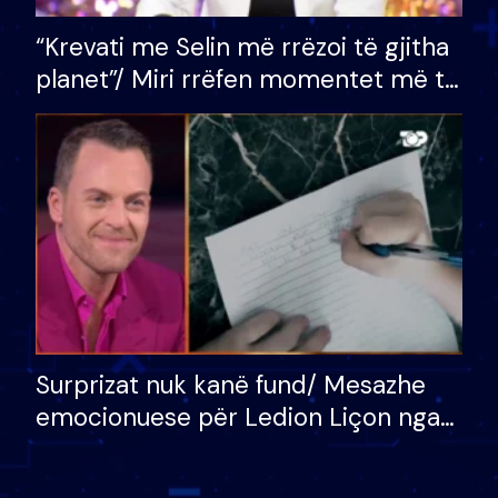
“Krevati me Selin më rrëzoi të gjitha
planet”/ Miri rrëfen momentet më të
bukura në shtëpinë e BB VIP: Do më
mungojë zilja e mëngjesit kur…
Surprizat nuk kanë fund/ Mesazhe
emocionuese për Ledion Liçon nga
nëna dhe fëmijët e tij, moderatori
nuk i mban dot lotët: Nuk meritoj…