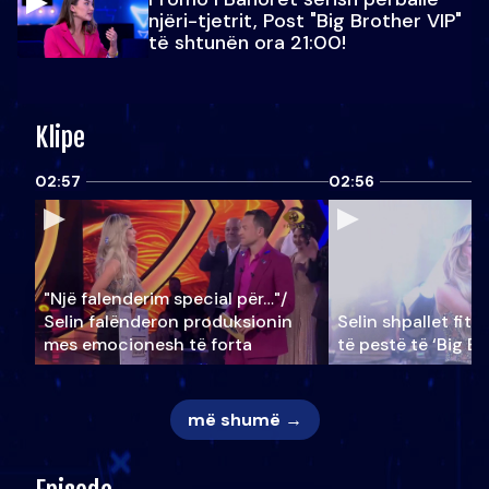
njëri-tjetrit, Post "Big Brother VIP"
të shtunën ora 21:00!
Klipe
02:57
02:56
"Një falenderim special për…"/
Selin falënderon produksionin
Selin shpallet fitu
mes emocionesh të forta
të pestë të ‘Big Br
më shumë →