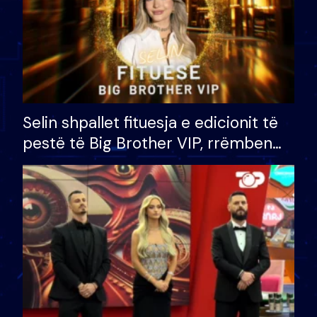
Selin shpallet fituesja e edicionit të
pestë të Big Brother VIP, rrëmben
çmimin e madh prej 100 mijë eurosh