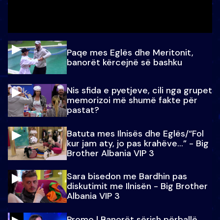
Paqe mes Eglës dhe Meritonit,
banorët kërcejnë së bashku
Nis sfida e pyetjeve, cili nga grupet
memorizoi më shumë fakte për
pastat?
Batuta mes Ilnisës dhe Eglës/“Fol
kur jam aty, jo pas krahëve…” - Big
Brother Albania VIP 3
Sara bisedon me Bardhin pas
diskutimit me Ilnisën - Big Brother
Albania VIP 3
Promo l Banorët sërish përballë