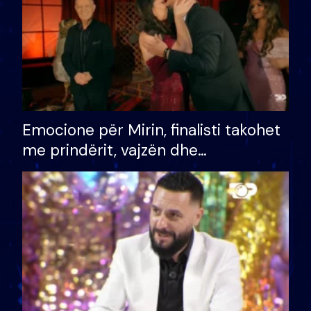
Emocione për Mirin, finalisti takohet
me prindërit, vajzën dhe
bashkëshorten: S’kemi ndonjë letër
divorci apo jo?