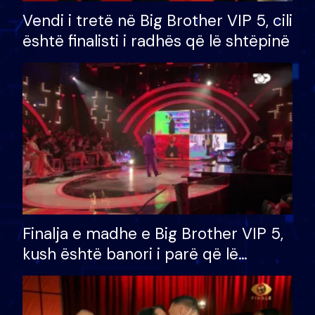
Vendi i tretë në Big Brother VIP 5, cili
është finalisti i radhës që lë shtëpinë
Finalja e madhe e Big Brother VIP 5,
kush është banori i parë që lë
shtëpinë dhe humb mundësinë për
të fituar çmimin e madh