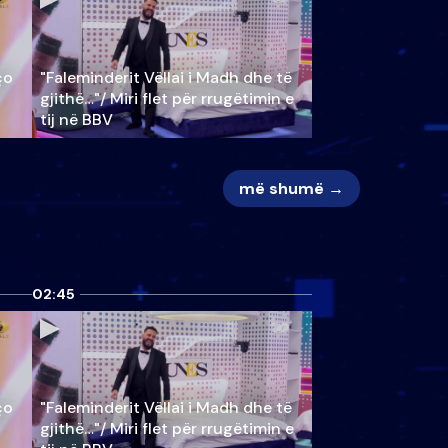
ço
"Faleminderit Vëllai i Madh dhe të
gjithë…"/ Miri flet për rrugëtimin e
tij në BBV
më shumë →
02:45
ço
"Faleminderit Vëllai i Madh dhe të
gjithë…"/ Miri flet për rrugëtimin e