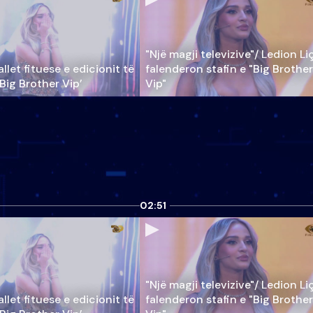
"Një magji televizive"/ Ledion Li
llet fituese e edicionit të
falenderon stafin e "Big Brother
‘Big Brother Vip’
Vip"
02:51
"Një magji televizive"/ Ledion Li
llet fituese e edicionit të
falenderon stafin e "Big Brother