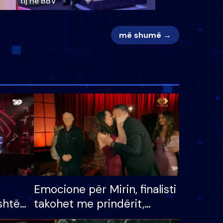
tij në BBV
më shumë →
Emocione për Mirin, finalisti
shtë
takohet me prindërit,
tëpinë
vajzën dhe bashkëshorten: