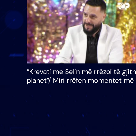
çmimin e madh prej 100
mijë eurosh
“Krevati me Selin më rrëzoi të gjit
planet”/ Miri rrëfen momentet më 
bukura në shtëpinë e BB VIP: Do 
mungojë zilja e mëngjesit kur…