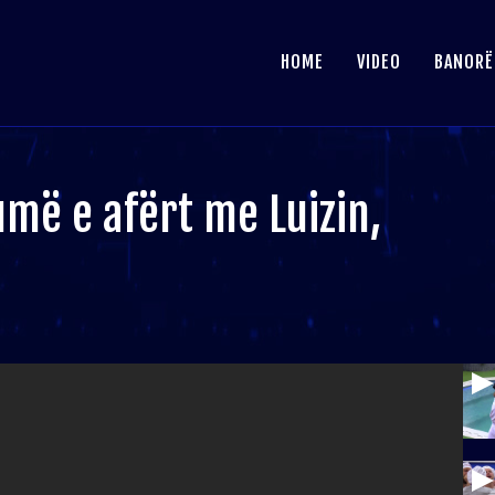
HOME
VIDEO
BANORË
umë e afërt me Luizin,