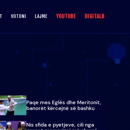
YOUTUBE
DIGITALB
T
VOTONI
LAJME
Paqe mes Eglës dhe Meritonit,
banorët kërcejnë së bashku
Nis sfida e pyetjeve, cili nga