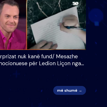
 për
S’kemi ndonjë letër divorci
adh
apo jo?
rprizat nuk kanë fund/ Mesazhe
ocionuese për Ledion Liçon nga
na dhe fëmijët e tij, moderatori
k i mban dot lotët: Nuk meritoj…
më shumë →