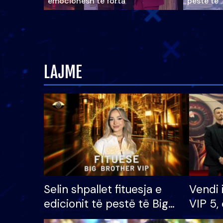
emocionesh të forta
pestë të 
LAJME
Selin shpallet fituesja e
Vendi 
edicionit të pestë të Big
VIP 5, 
Brother VIP, rrëmben
radhës