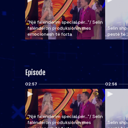
"Një falenderim special për…"/ Selin
falënderon produksionin mes
Selin shpa
emocionesh të forta
pestë të 
Episode
02:57
02:56
"Një falenderim special për…"/ Selin
falënderon produksionin mes
Selin shpa