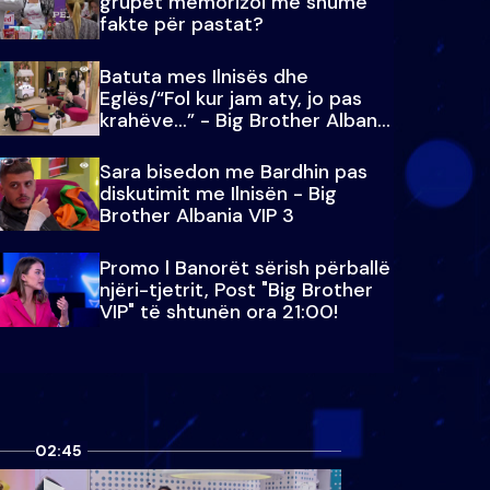
grupet memorizoi më shumë
fakte për pastat?
Batuta mes Ilnisës dhe
Eglës/“Fol kur jam aty, jo pas
krahëve…” - Big Brother Albania
VIP 3
Sara bisedon me Bardhin pas
diskutimit me Ilnisën - Big
Brother Albania VIP 3
Promo l Banorët sërish përballë
njëri-tjetrit, Post "Big Brother
VIP" të shtunën ora 21:00!
02:45