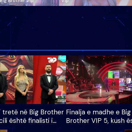
‘Big Brother Vip’
Vip"
i tretë në Big Brother
Finalja e madhe e Big
cili është finalisti i
Brother VIP 5, kush ë
 që lë shtëpinë
banori i parë që lë sh