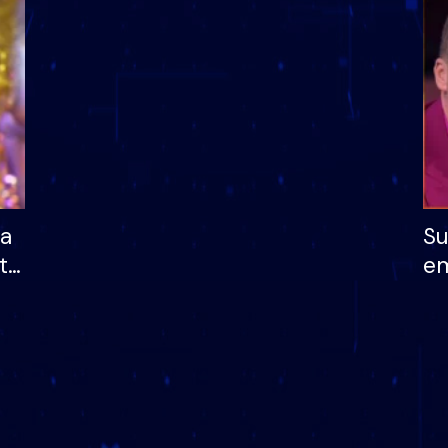
dhe humb mundësinë
të fituar çmimin e m
ha
Su
të
em
më
në
nu