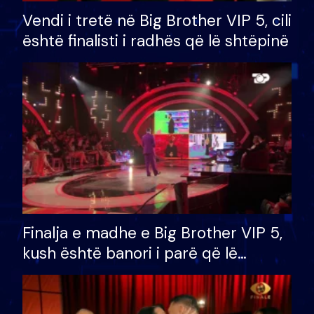
Vendi i tretë në Big Brother VIP 5, cili
është finalisti i radhës që lë shtëpinë
Finalja e madhe e Big Brother VIP 5,
kush është banori i parë që lë
shtëpinë dhe humb mundësinë për
të fituar çmimin e madh