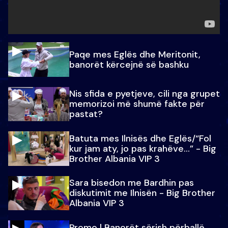
Paqe mes Eglës dhe Meritonit,
banorët kërcejnë së bashku
Nis sfida e pyetjeve, cili nga grupet
memorizoi më shumë fakte për
pastat?
Batuta mes Ilnisës dhe Eglës/“Fol
kur jam aty, jo pas krahëve…” - Big
Brother Albania VIP 3
Sara bisedon me Bardhin pas
diskutimit me Ilnisën - Big Brother
Albania VIP 3
Promo l Banorët sërish përballë