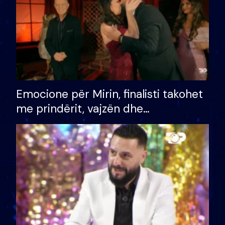
Emocione për Mirin, finalisti takohet
me prindërit, vajzën dhe
bashkëshorten: S’kemi ndonjë letër
divorci apo jo?