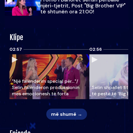
njëri-tjetrit, Post "Big Brother VIP"
të shtunën ora 21:00!
Klipe
02:57
02:56
"Një falenderim special për…"/
Selin falënderon produksionin
Selin shpallet fitu
mes emocionesh të forta
të pestë të ‘Big Br
më shumë →