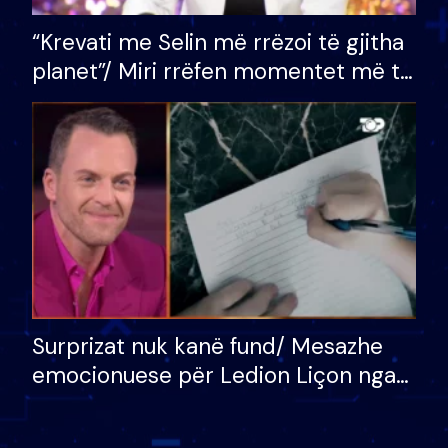
“Krevati me Selin më rrëzoi të gjitha
planet”/ Miri rrëfen momentet më të
bukura në shtëpinë e BB VIP: Do më
mungojë zilja e mëngjesit kur…
Surprizat nuk kanë fund/ Mesazhe
emocionuese për Ledion Liçon nga
nëna dhe fëmijët e tij, moderatori
nuk i mban dot lotët: Nuk meritoj…