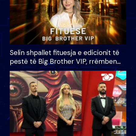
Selin shpallet fituesja e edicionit të
pestë të Big Brother VIP, rrëmben
çmimin e madh prej 100 mijë eurosh