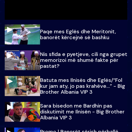
Paqe mes Eglës dhe Meritonit,
banorët kërcejnë së bashku
Nis sfida e pyetjeve, cili nga grupet
memorizoi më shumë fakte për
pastat?
Batuta mes Ilnisës dhe Eglës/“Fol
kur jam aty, jo pas krahëve…” - Big
Brother Albania VIP 3
Sara bisedon me Bardhin pas
diskutimit me Ilnisën - Big Brother
Albania VIP 3
Promo l Banorët sërish përballë