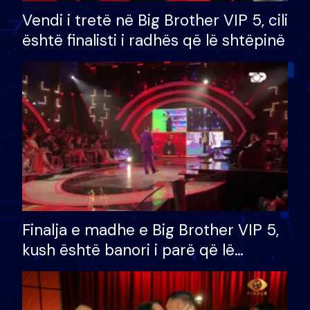
Vendi i tretë në Big Brother VIP 5, cili
është finalisti i radhës që lë shtëpinë
Finalja e madhe e Big Brother VIP 5,
kush është banori i parë që lë
shtëpinë dhe humb mundësinë për
të fituar çmimin e madh