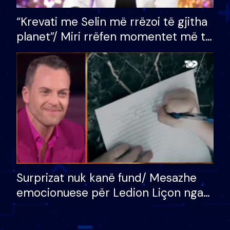
“Krevati me Selin më rrëzoi të gjitha
planet”/ Miri rrëfen momentet më të
bukura në shtëpinë e BB VIP: Do më
mungojë zilja e mëngjesit kur…
Surprizat nuk kanë fund/ Mesazhe
emocionuese për Ledion Liçon nga
nëna dhe fëmijët e tij, moderatori
nuk i mban dot lotët: Nuk meritoj…