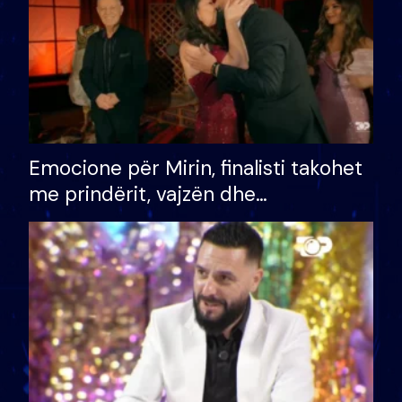
Emocione për Mirin, finalisti takohet
me prindërit, vajzën dhe
bashkëshorten: S’kemi ndonjë letër
divorci apo jo?