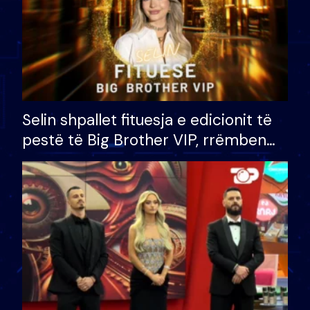
Selin shpallet fituesja e edicionit të
pestë të Big Brother VIP, rrëmben
çmimin e madh prej 100 mijë eurosh