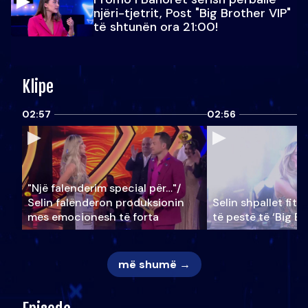
njëri-tjetrit, Post "Big Brother VIP"
të shtunën ora 21:00!
Klipe
02:57
02:56
"Një falenderim special për…"/
Selin falënderon produksionin
Selin shpallet fitu
mes emocionesh të forta
të pestë të ‘Big Br
më shumë →