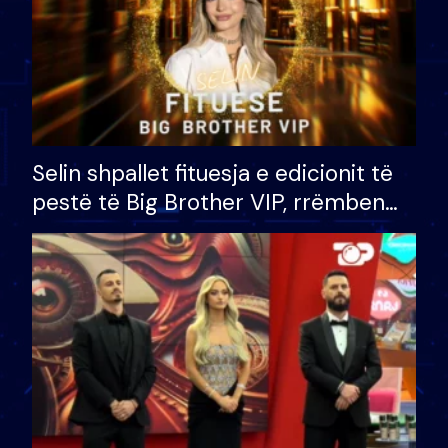
Selin shpallet fituesja e edicionit të
pestë të Big Brother VIP, rrëmben
çmimin e madh prej 100 mijë eurosh