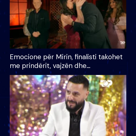
Emocione për Mirin, finalisti takohet
me prindërit, vajzën dhe
bashkëshorten: S’kemi ndonjë letër
divorci apo jo?