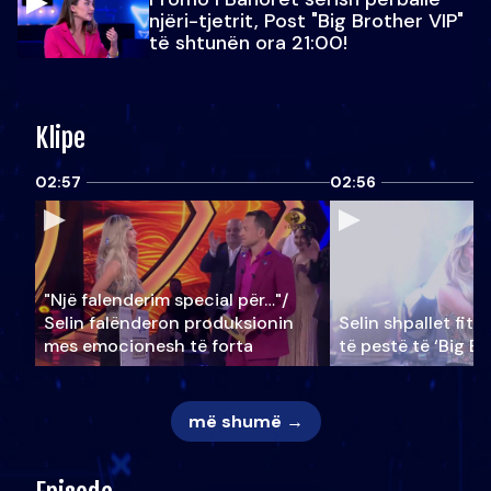
njëri-tjetrit, Post "Big Brother VIP"
të shtunën ora 21:00!
Klipe
02:57
02:56
"Një falenderim special për…"/
Selin falënderon produksionin
Selin shpallet fitu
mes emocionesh të forta
të pestë të ‘Big Br
më shumë →