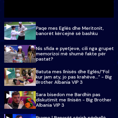
Paqe mes Eglës dhe Meritonit,
banorët kërcejnë së bashku
Nis sfida e pyetjeve, cili nga grupet
memorizoi më shumë fakte për
pastat?
Batuta mes Ilnisës dhe Eglës/“Fol
kur jam aty, jo pas krahëve…” - Big
Brother Albania VIP 3
Sara bisedon me Bardhin pas
diskutimit me Ilnisën - Big Brother
Albania VIP 3
Promo l Banorët sërish përballë