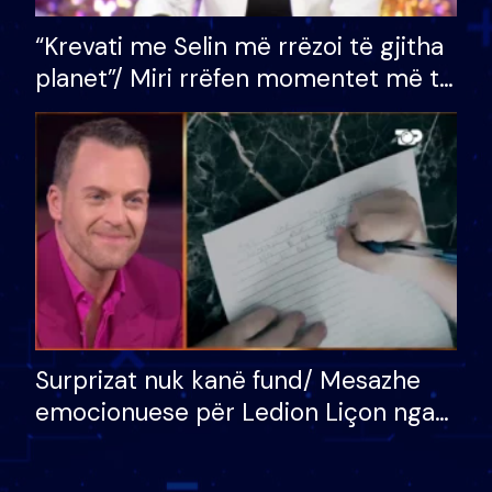
“Krevati me Selin më rrëzoi të gjitha
planet”/ Miri rrëfen momentet më të
bukura në shtëpinë e BB VIP: Do më
mungojë zilja e mëngjesit kur…
Surprizat nuk kanë fund/ Mesazhe
emocionuese për Ledion Liçon nga
nëna dhe fëmijët e tij, moderatori
nuk i mban dot lotët: Nuk meritoj…