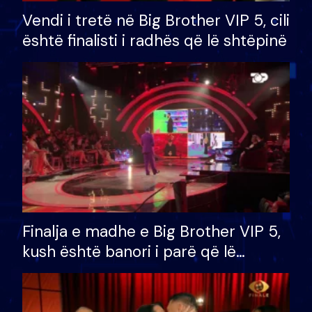
Vendi i tretë në Big Brother VIP 5, cili
është finalisti i radhës që lë shtëpinë
Finalja e madhe e Big Brother VIP 5,
kush është banori i parë që lë
shtëpinë dhe humb mundësinë për
të fituar çmimin e madh