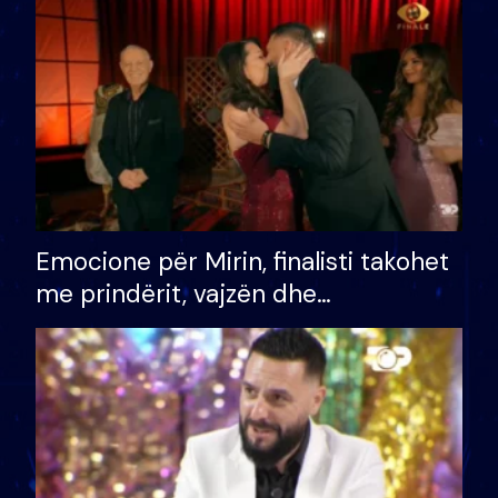
të fituar çmimin e madh
Emocione për Mirin, finalisti takohet
me prindërit, vajzën dhe
bashkëshorten: S’kemi ndonjë letër
divorci apo jo?