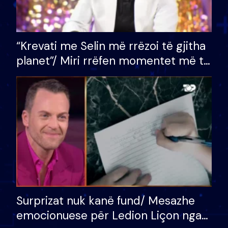
“Krevati me Selin më rrëzoi të gjitha
planet”/ Miri rrëfen momentet më të
bukura në shtëpinë e BB VIP: Do më
mungojë zilja e mëngjesit kur…
Surprizat nuk kanë fund/ Mesazhe
emocionuese për Ledion Liçon nga