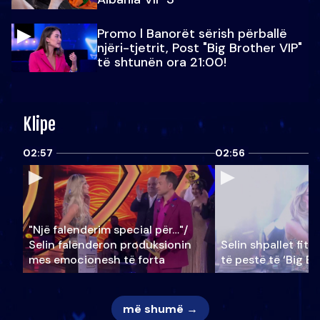
Promo l Banorët sërish përballë
njëri-tjetrit, Post "Big Brother VIP"
të shtunën ora 21:00!
Klipe
02:57
02:56
"Një falenderim special për…"/
Selin falënderon produksionin
Selin shpallet fitu
mes emocionesh të forta
të pestë të ‘Big Br
më shumë →