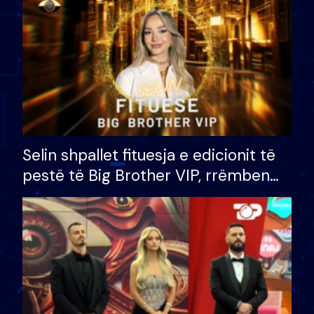
Selin shpallet fituesja e edicionit të
pestë të Big Brother VIP, rrëmben
çmimin e madh prej 100 mijë eurosh