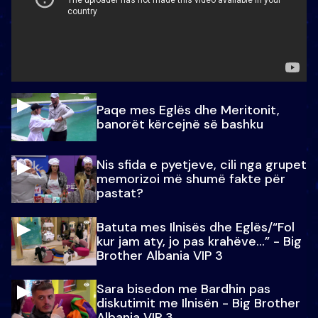
Paqe mes Eglës dhe Meritonit,
banorët kërcejnë së bashku
Nis sfida e pyetjeve, cili nga grupet
memorizoi më shumë fakte për
pastat?
Batuta mes Ilnisës dhe Eglës/“Fol
kur jam aty, jo pas krahëve…” - Big
Brother Albania VIP 3
Sara bisedon me Bardhin pas
diskutimit me Ilnisën - Big Brother
Albania VIP 3