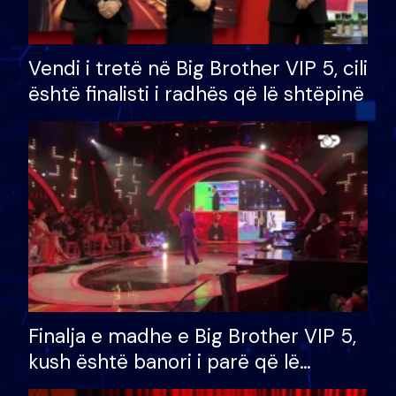
Vendi i tretë në Big Brother VIP 5, cili
është finalisti i radhës që lë shtëpinë
Finalja e madhe e Big Brother VIP 5,
kush është banori i parë që lë
shtëpinë dhe humb mundësinë për